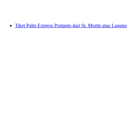
per Orang
dari RM 164
Tiket Palm Express Postauto dari St. Moritz atau Lugano