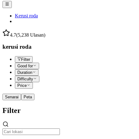
Kerusi roda
4.7
(5,238 Ulasan)
kerusi roda
Filter
Good for
Duration
Difficulty
Price
Senarai
Peta
Filter