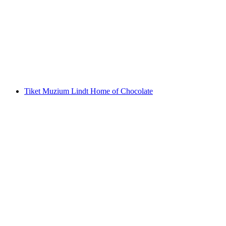
Ab Vevey: Pelayaran Riviera
per Orang
dari RM 200
Tiket Muzium Lindt Home of Chocolate