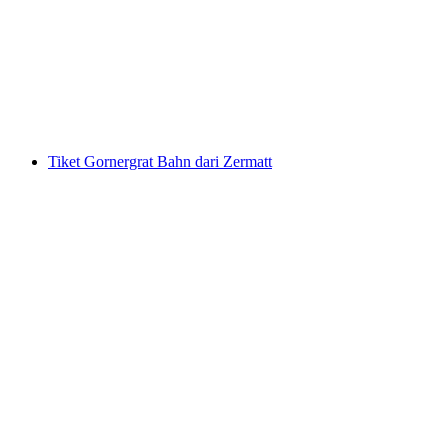
Tiket Stoosbahn dari Schwyz
per Orang
dari RM 62
Tiket Gornergrat Bahn dari Zermatt