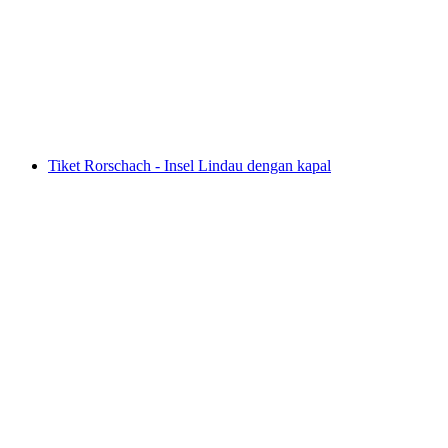
termasuk pelayaran
per Orang
dari RM 631
Tiket Rorschach - Insel Lindau dengan kapal