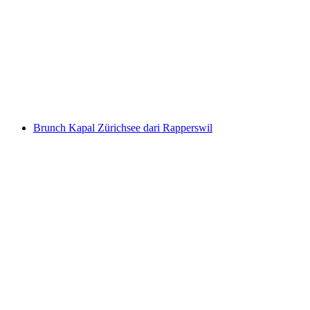
Tiket Niesenbahn dari Mülenen
per Orang
dari RM 211
Brunch Kapal Zürichsee dari Rapperswil