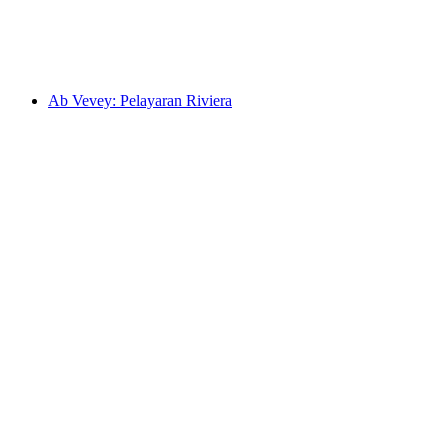
per Orang
dari RM 864
Ab Vevey: Pelayaran Riviera