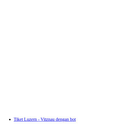
Brunch Kapal Zürichsee dari Rapperswil
per Orang
dari RM 395
Tiket Luzern - Vitznau dengan bot