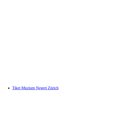
Tiket Penjelajah Aletsch Arena
per Orang
dari RM 290
Tiket Muzium Negeri Zürich