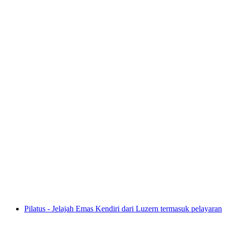
Tiket Muzium Lindt Home of Chocolate
per Orang
dari RM 90
Pilatus - Jelajah Emas Kendiri dari Luzern termasuk pelayaran