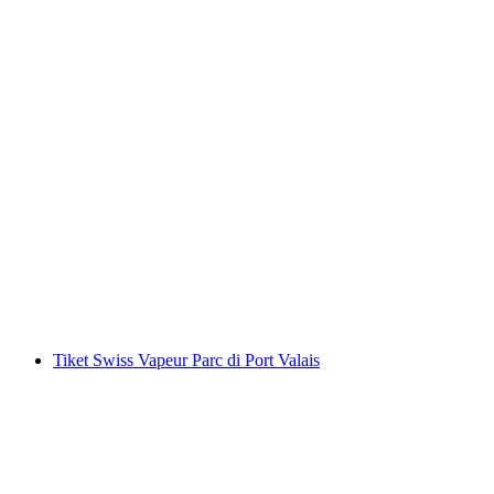
Kad Harian Zurichsee dengan kapal
per Orang
dari RM 190
Tiket Swiss Vapeur Parc di Port Valais