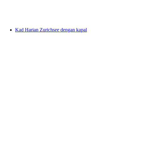
per Orang
dari RM 1312
Kad Harian Zurichsee dengan kapal