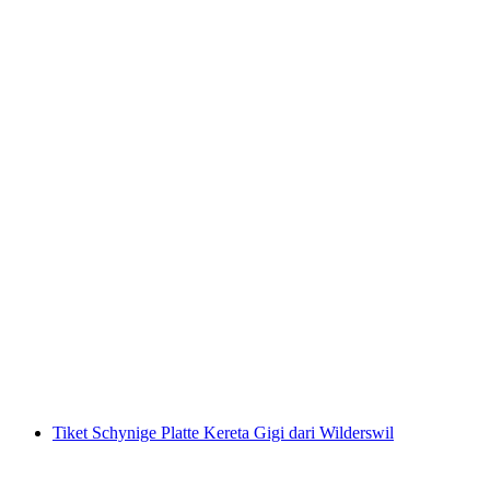
Tiket Gornergrat Bahn dari Zermatt
per Orang
dari RM 348
Tiket Schynige Platte Kereta Gigi dari Wilderswil