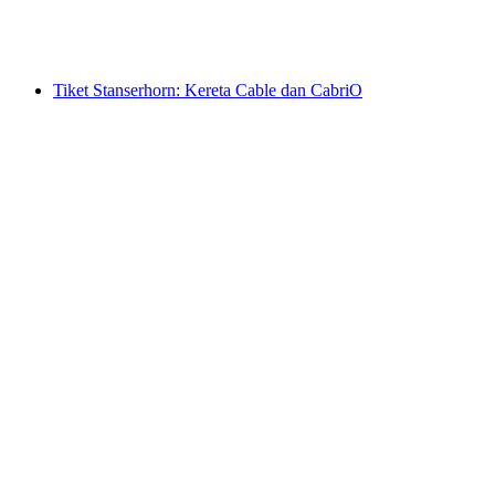
per Orang
dari RM 179
Tiket Stanserhorn: Kereta Cable dan CabriO