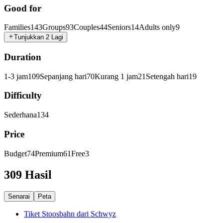
Good for
Families
143
Groups
93
Couples
44
Seniors
14
Adults only
9
Tunjukkan 2 Lagi
Duration
1-3 jam
109
Sepanjang hari
70
Kurang 1 jam
21
Setengah hari
19
Difficulty
Sederhana
134
Price
Budget
74
Premium
61
Free
3
309 Hasil
Senarai
Peta
Tiket Stoosbahn dari Schwyz