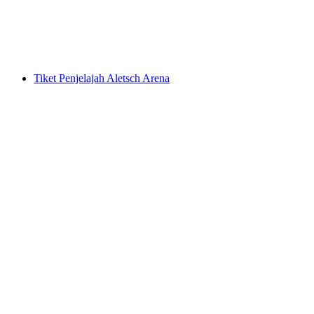
per Orang
dari RM 122
Tiket Penjelajah Aletsch Arena