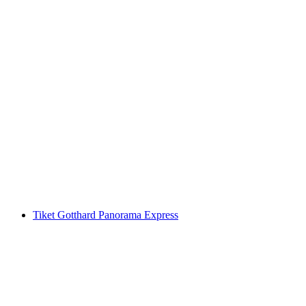
Tiket Stanserhorn: Kereta Cable dan CabriO
per Orang
dari RM 216
Tiket Gotthard Panorama Express