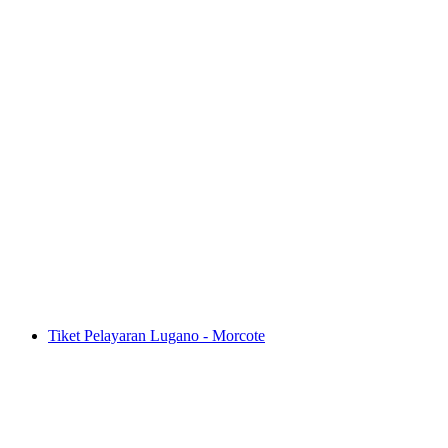
Tiket Palm Express Postauto dari St. Moritz
atau Lugano
per Orang
dari RM 485
Tiket Pelayaran Lugano - Morcote