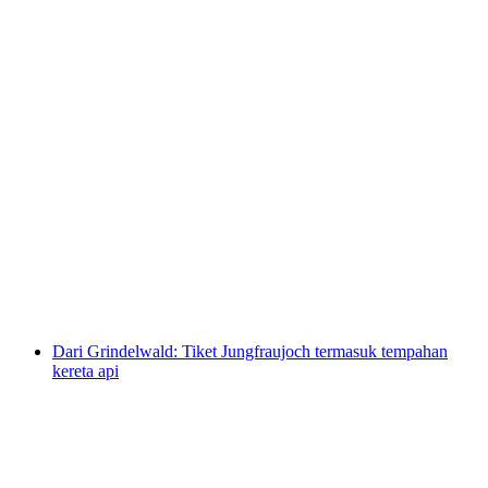
Bönigen - Ringgenberg Tiket Kapal Laut Tasik
Brienz
per Orang
dari RM 27
Dari Grindelwald: Tiket Jungfraujoch termasuk tempahan
kereta api