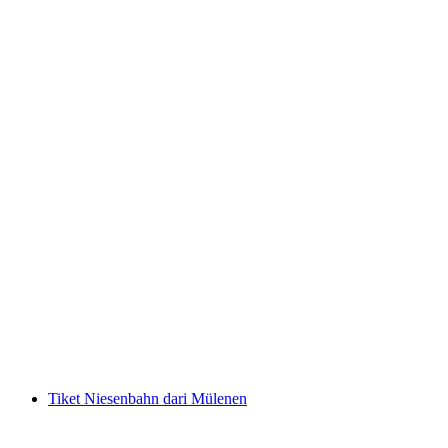
Tiket Rorschach - Insel Lindau dengan kapal
per Orang
dari RM 95
Tiket Niesenbahn dari Mülenen