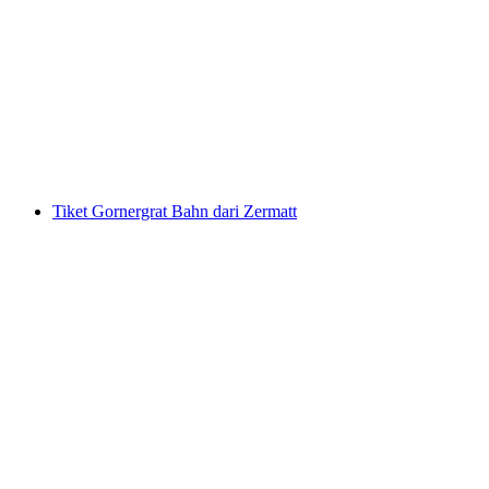
Tiket Stoosbahn dari Schwyz
per Orang
dari RM 61
Tiket Gornergrat Bahn dari Zermatt