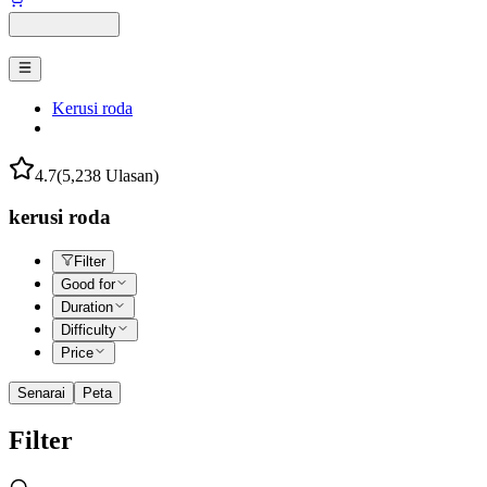
Kerusi roda
4.7
(5,238 Ulasan)
kerusi roda
Filter
Good for
Duration
Difficulty
Price
Senarai
Peta
Filter