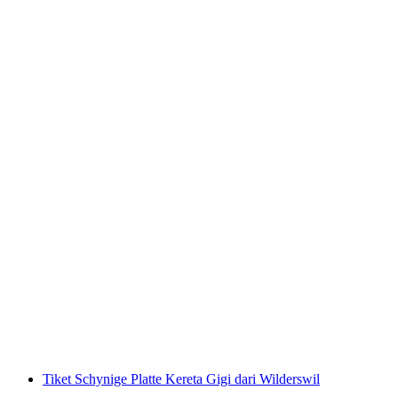
Tiket Gornergrat Bahn dari Zermatt
per Orang
dari RM 347
Tiket Schynige Platte Kereta Gigi dari Wilderswil