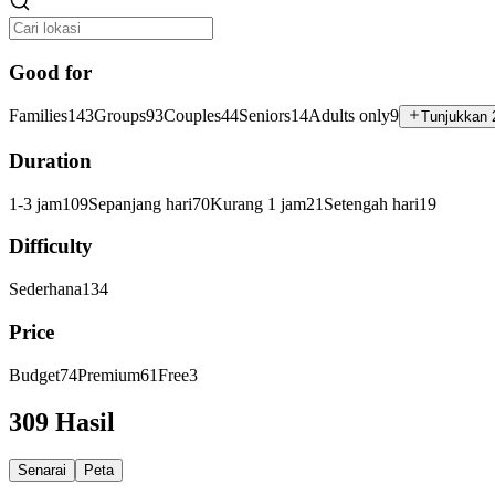
Good for
Families
143
Groups
93
Couples
44
Seniors
14
Adults only
9
Tunjukkan 
Duration
1-3 jam
109
Sepanjang hari
70
Kurang 1 jam
21
Setengah hari
19
Difficulty
Sederhana
134
Price
Budget
74
Premium
61
Free
3
309 Hasil
Senarai
Peta