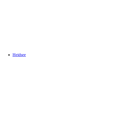
Lai Barnagn
Heidsee