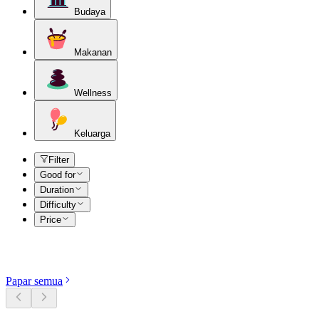
Budaya
Makanan
Wellness
Keluarga
Filter
Good for
Duration
Difficulty
Price
Terokai kategori
Papar semua