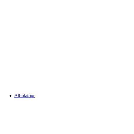
Tiket Sepanjang Hari Basikal dengan
Penginapan di Davos
per Orang
dari RM 526
Albulatour