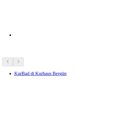
Tempat menarik berhampiran
KurBad di Kurhaus Bergün