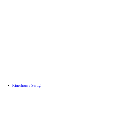
Alpine Bike, Stage 6/16
Rinerhorn / Sertig