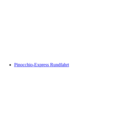
Führung Käserei "Nossa Caschareia"
Akses Bebas
Pinocchio-Express Rundfahrt