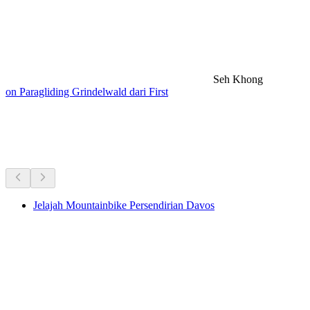
Seh Khong
on Paragliding Grindelwald dari First
Lawatan basikal berhampiran
Semua dalam 20 minit pemanduan
Jelajah Mountainbike Persendirian Davos