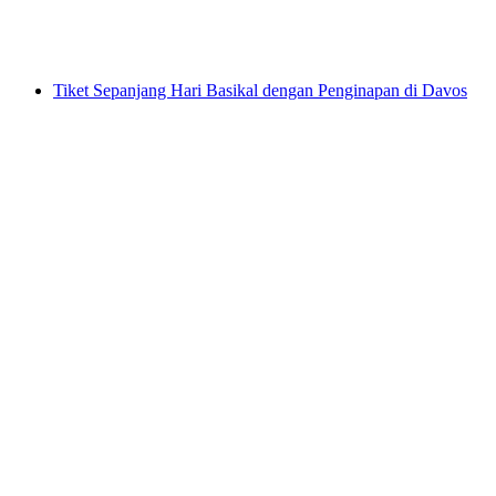
per Orang
dari RM 1576
Tiket Sepanjang Hari Basikal dengan Penginapan di Davos