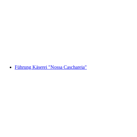
YIN YOGA
Akses Bebas
Führung Käserei "Nossa Caschareia"