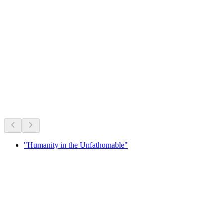
Ruine Greifenstein
Sedang berlangsung sekarang
Disyorkan berdasarkan apa yang berlangsung sekarang
"Humanity in the Unfathomable"