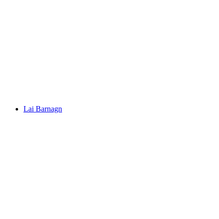
Davosersee
Lai Barnagn