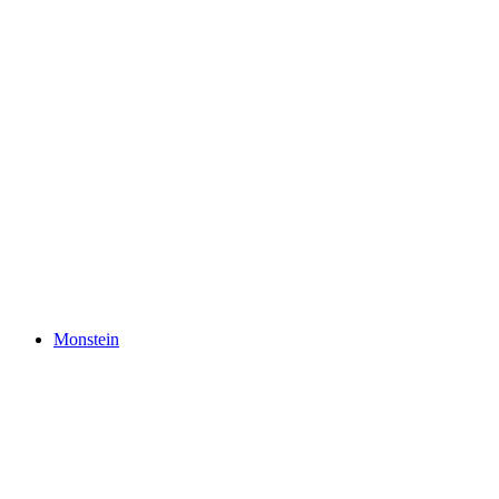
Chörbschhorn
Monstein