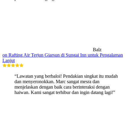
Balz
on Rafting Air Terjun Giarsun di Sungai Inn untuk Pengalaman
Lanjut
“Lawatan yang berbaloi! Pendakian singkat itu mudah
dan menyeronokkan. Marc sangat mesra dan
menjelaskan dengan baik cara berinteraksi dengan
haiwan. Kami sangat terhibur dan ingin datang lagi!”