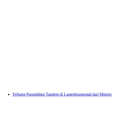
Beatenberg Paragliding Tandem dari
Interlaken
per Orang
dari RM 1000
Terbang Paragliding Tandem di Lauterbrunnental dari Mürren