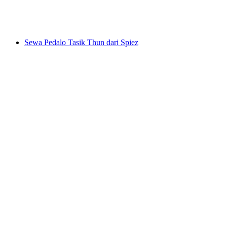
per Orang
dari RM 943
Sewa Pedalo Tasik Thun dari Spiez