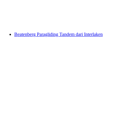
per Orang
dari RM 1158
Beatenberg Paragliding Tandem dari Interlaken