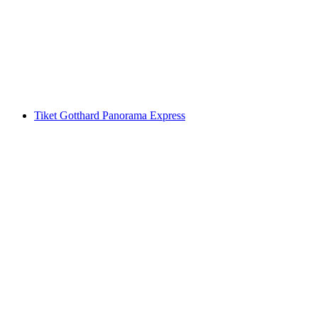
Peribadi atau Berkumpulan
per Orang
dari RM 1185
Tiket Gotthard Panorama Express