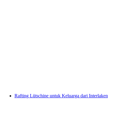
Sewa Pedalo Tasik Thun dari Spiez
per Orang
dari RM 158
Rafting Lütschine untuk Keluarga dari Interlaken