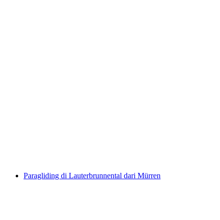
Paragliding Tandem di Beatenberg pada
musim panas dari Interlaken
per Orang
dari RM 1048
Paragliding di Lauterbrunnental dari Mürren