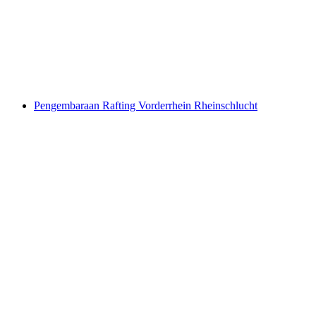
per Orang
dari RM 79
Pengembaraan Rafting Vorderrhein Rheinschlucht