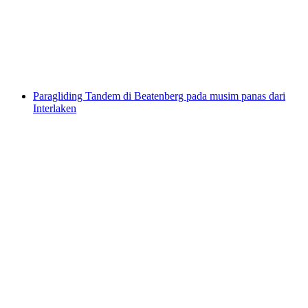
per Orang
dari RM 416
Paragliding Tandem di Beatenberg pada musim panas dari
Interlaken