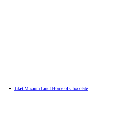
Rafting Keluarga di Inn
per Orang
dari RM 432
Tiket Muzium Lindt Home of Chocolate