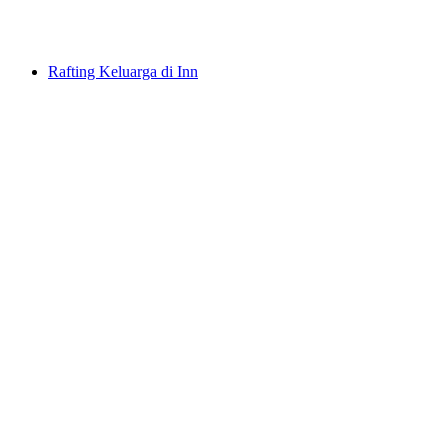
per Orang
dari RM 574
Rafting Keluarga di Inn