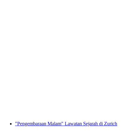
Tiket Gotthard Panorama Express
per Orang
dari RM 864
"Pengembaraan Malam" Lawatan Sejarah di Zurich