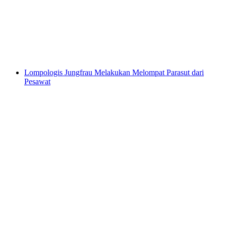
per Orang
dari RM 1000
Lompologis Jungfrau Melakukan Melompat Parasut dari
Pesawat