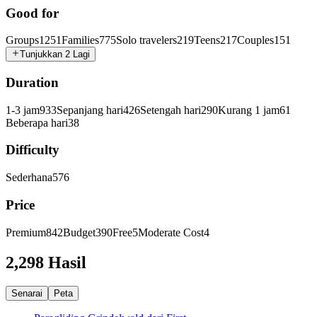
Good for
Groups
1251
Families
775
Solo travelers
219
Teens
217
Couples
151
Tunjukkan 2 Lagi
Duration
1-3 jam
933
Sepanjang hari
426
Setengah hari
290
Kurang 1 jam
61
Beberapa hari
38
Difficulty
Sederhana
576
Price
Premium
842
Budget
390
Free
5
Moderate Cost
4
2,298 Hasil
Senarai
Peta