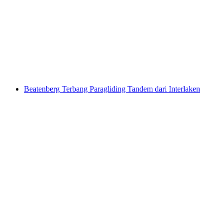
Lauterbrunnental dari Mürren
per Orang
dari RM 1048
Beatenberg Terbang Paragliding Tandem dari Interlaken