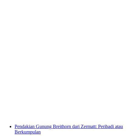
Lompologis Jungfrau Melakukan Melompat
Parasut dari Pesawat
per Orang
dari RM 2237
Pendakian Gunung Breithorn dari Zermatt: Peribadi atau
Berkumpulan