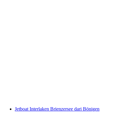
Beatenberg Terbang Paragliding Tandem dari
Interlaken
per Orang
dari RM 1053
Jetboat Interlaken Brienzersee dari Bönigen