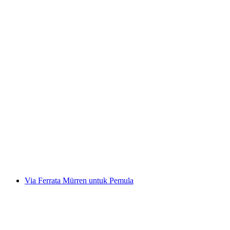
Pengembaraan Rafting Vorderrhein
Rheinschlucht
per Orang
dari RM 658
Via Ferrata Mürren untuk Pemula