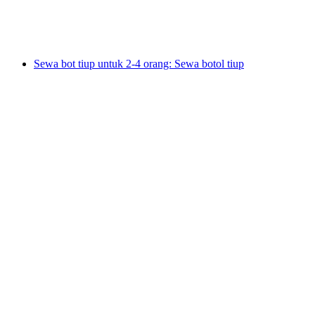
per Orang
dari RM 90
Sewa bot tiup untuk 2-4 orang: Sewa botol tiup