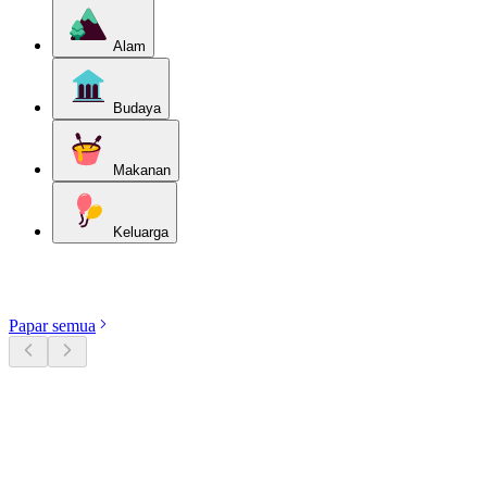
Alam
Budaya
Makanan
Keluarga
Terokai kategori
Papar semua