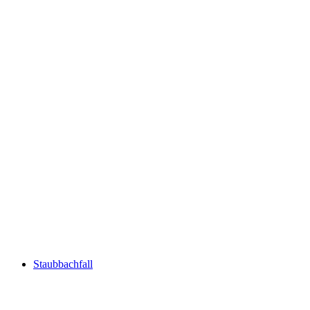
Grimsel Schlucht
Staubbachfall