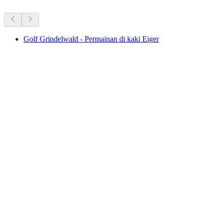
Disyorkan berdasarkan populariti berpanjangan
Golf Grindelwald - Permainan di kaki Eiger