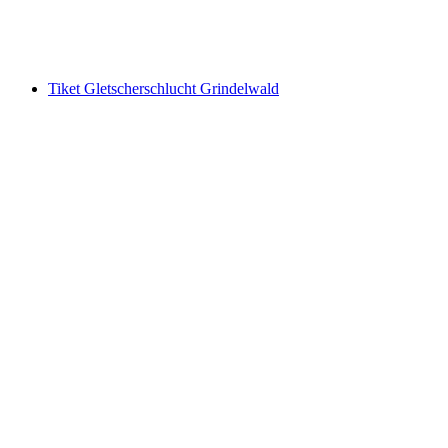
per Orang
dari RM 74
Tiket Gletscherschlucht Grindelwald