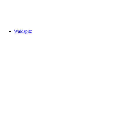
First Cliff Walk
Waldspitz