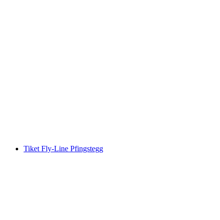
Pendakian peribadi Grindelwald First dan
Tasik Bachalpsee bersama triatlon Swiss
bermula dari Grindelwald
per Orang
dari RM 1629
Tiket Fly-Line Pfingstegg