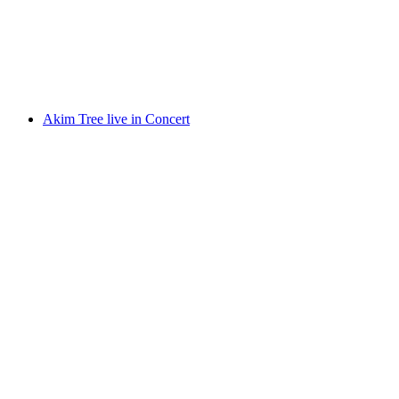
Street Festival in Grindelwald
Akses Bebas
Akim Tree live in Concert