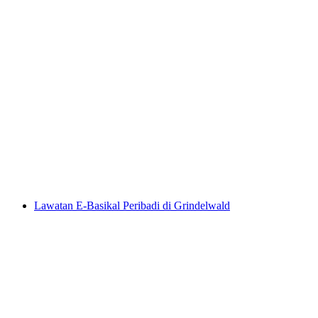
Tiket Gletscherschlucht Grindelwald
per Orang
dari RM 111
Lawatan E-Basikal Peribadi di Grindelwald