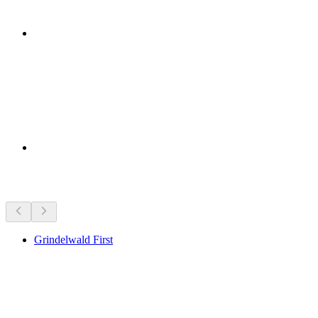
Tempat menarik berhampiran
Grindelwald First