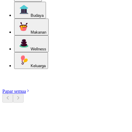
Budaya
Makanan
Wellness
Keluarga
Terokai kategori
Papar semua