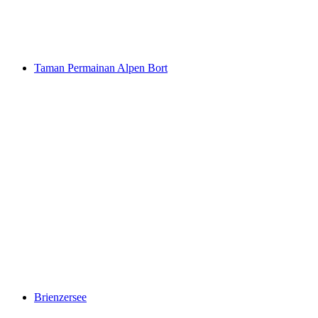
Waldspitz
Taman Permainan Alpen Bort
Taman Permainan Alpen Bort
Brienzersee