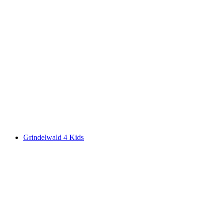
Akim Tree live in Concert
Akses Bebas
Grindelwald 4 Kids