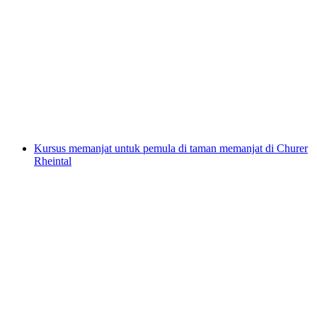
Hujung minggu mendaki berpandu di
Champéry
per Orang
dari RM 7141
Kursus memanjat untuk pemula di taman memanjat di Churer
Rheintal