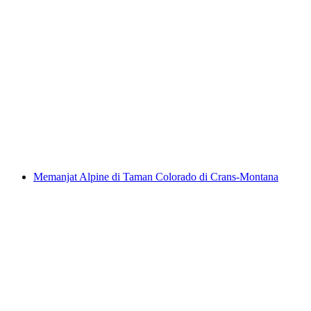
Keseronokan Mendaki untuk Keluarga di
Andermatt, Sedrun atau Disentis
per Orang
dari RM 3413
Memanjat Alpine di Taman Colorado di Crans-Montana