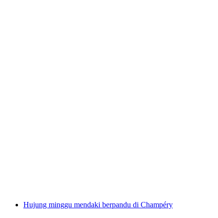
Memanjat Dalam Ruangan pada Malam di
Zermatt
per Orang
dari RM 1366
Hujung minggu mendaki berpandu di Champéry