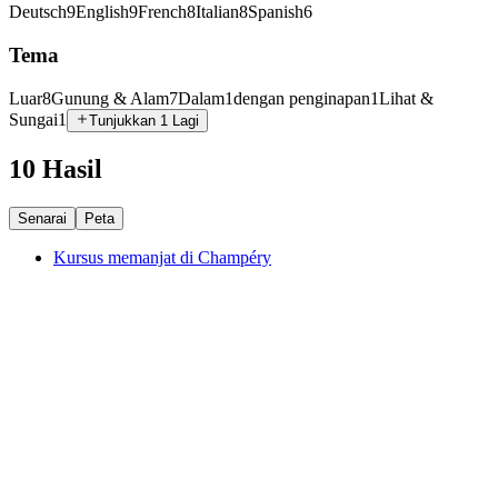
Deutsch
9
English
9
French
8
Italian
8
Spanish
6
Tema
Luar
8
Gunung & Alam
7
Dalam
1
dengan penginapan
1
Lihat &
Sungai
1
Tunjukkan 1 Lagi
10 Hasil
Senarai
Peta
Kursus memanjat di Champéry