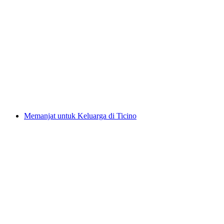
Keseronokan Mendaki Gendusas dari Disentis
per Orang
dari RM 3413
Memanjat untuk Keluarga di Ticino