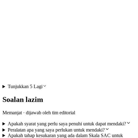
Keseronokan Memanjat Grep Casti di Siat
dekat Ilanz
per Orang
dari RM 2573
Tunjukkan 5 Lagi
Soalan lazim
Memanjat · dijawab oleh tim editorial
Apakah syarat yang perlu saya penuhi untuk dapat mendaki?
Peralatan apa yang saya perlukan untuk mendaki?
Apakah tahap kesukaran yang ada dalam Skala SAC untuk