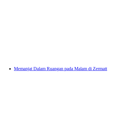
Keseronokan Mendaki Igniu untuk Pemula di
Surrein
per Orang
dari RM 2363
Memanjat Dalam Ruangan pada Malam di Zermatt