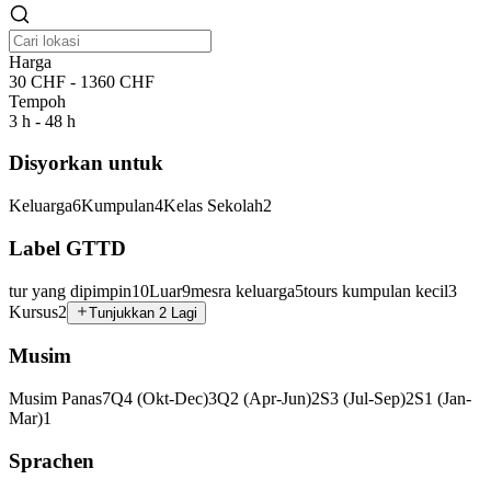
Harga
30 CHF - 1360 CHF
Tempoh
3 h - 48 h
Disyorkan untuk
Keluarga
6
Kumpulan
4
Kelas Sekolah
2
Label GTTD
tur yang dipimpin
10
Luar
9
mesra keluarga
5
tours kumpulan kecil
3
Kursus
2
Tunjukkan 2 Lagi
Musim
Musim Panas
7
Q4 (Okt-Dec)
3
Q2 (Apr-Jun)
2
S3 (Jul-Sep)
2
S1 (Jan-
Mar)
1
Sprachen