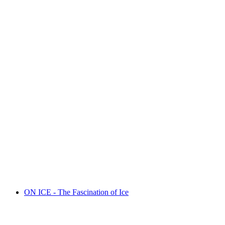
Tra le stanze di casa
Akses Bebas
ON ICE - The Fascination of Ice