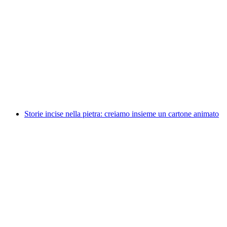
Laboratorio teatrale estivo
Akses Bebas
Storie incise nella pietra: creiamo insieme un cartone animato