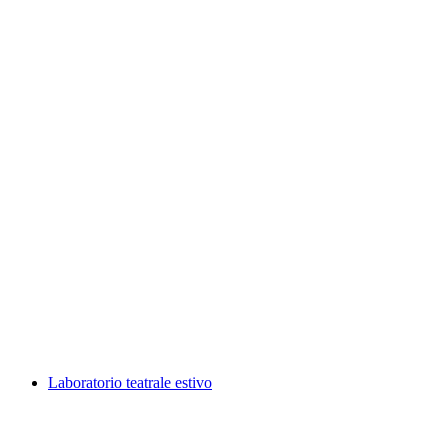
ON ICE - The Fascination of Ice
Akses Bebas
Laboratorio teatrale estivo