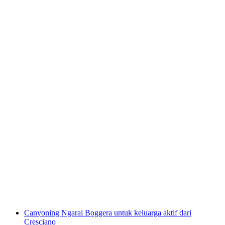
Canyoning Boggera untuk Pemula
per Orang
dari RM 710
Canyoning Ngarai Boggera untuk keluarga aktif dari
Cresciano