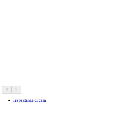
Castello di Santa Maria
Sedang berlangsung sekarang
Disyorkan berdasarkan apa yang berlangsung sekarang
Tra le stanze di casa