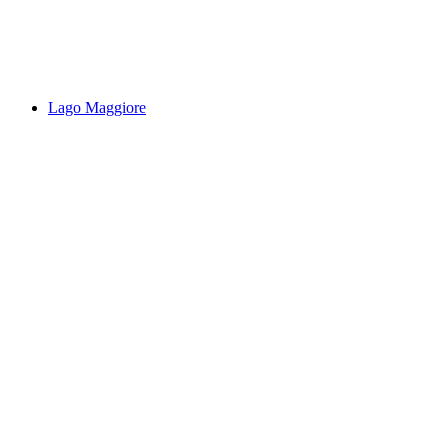
Splash dan Spa
Lago Maggiore
Lago Maggiore