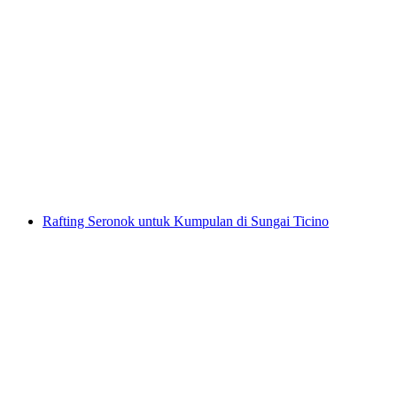
Canyoning Ngarai Boggera untuk keluarga
aktif dari Cresciano
per Orang
dari RM 731
Rafting Seronok untuk Kumpulan di Sungai Ticino