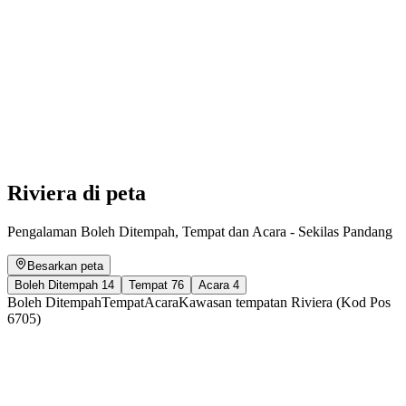
Storie incise nella pietra: creiamo insieme un
cartone animato
Akses Bebas
Riviera di peta
Pengalaman Boleh Ditempah, Tempat dan Acara - Sekilas Pandang
Besarkan peta
Boleh Ditempah
14
Tempat
76
Acara
4
Boleh Ditempah
Tempat
Acara
Kawasan tempatan Riviera (Kod Pos
6705)