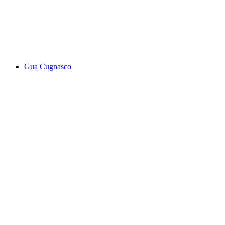
Pontirone Schlucht
Gua Cugnasco