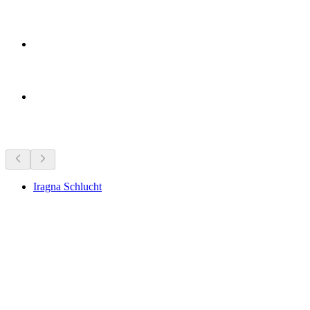
Tempat menarik berhampiran
Iragna Schlucht