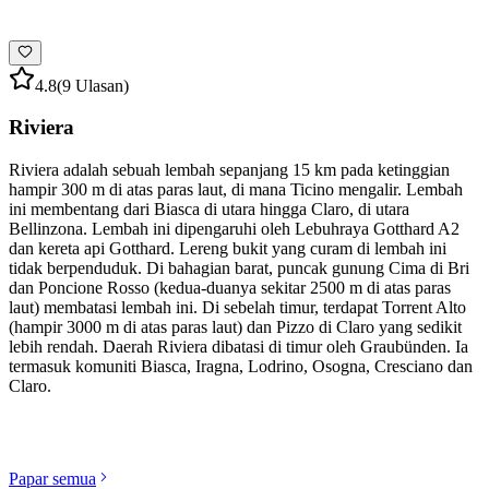
4.8
(9 Ulasan)
Riviera
Riviera adalah sebuah lembah sepanjang 15 km pada ketinggian
hampir 300 m di atas paras laut, di mana Ticino mengalir. Lembah
ini membentang dari Biasca di utara hingga Claro, di utara
Bellinzona. Lembah ini dipengaruhi oleh Lebuhraya Gotthard A2
dan kereta api Gotthard. Lereng bukit yang curam di lembah ini
tidak berpenduduk. Di bahagian barat, puncak gunung Cima di Bri
dan Poncione Rosso (kedua-duanya sekitar 2500 m di atas paras
laut) membatasi lembah ini. Di sebelah timur, terdapat Torrent Alto
(hampir 3000 m di atas paras laut) dan Pizzo di Claro yang sedikit
lebih rendah. Daerah Riviera dibatasi di timur oleh Graubünden. Ia
termasuk komuniti Biasca, Iragna, Lodrino, Osogna, Cresciano dan
Claro.
Terokai kategori
Papar semua