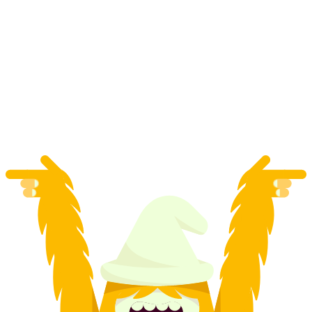
Dari Luzern: Lawatan Bas ke Titlis dan Luzern
separuh hari
per Orang
dari RM 798