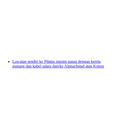
Tiket Musim Sejuk Pilatus dengan Kereta
Kabel dan Kereta Gantung dari/ke Kriens
per Orang
dari RM 316
Lawatan sendiri ke Pilatus musim panas dengan kereta
gunung dan kabel udara dari/ke Alpnachstad atau Kriens