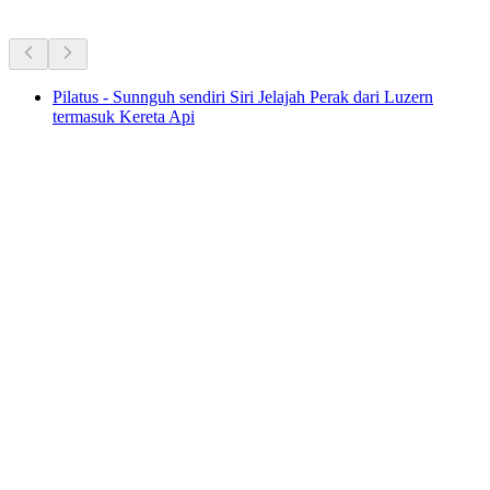
Aktiviti Lain
Pilatus - Sunnguh sendiri Siri Jelajah Perak dari Luzern
termasuk Kereta Api