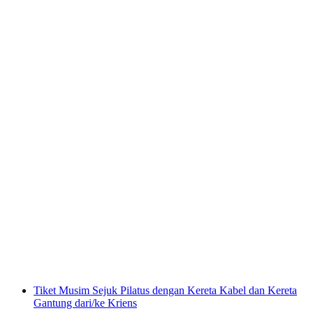
Pilatus - Sunnguh sendiri Siri Jelajah Perak
dari Luzern termasuk Kereta Api
per Orang
dari RM 495
Tiket Musim Sejuk Pilatus dengan Kereta Kabel dan Kereta
Gantung dari/ke Kriens