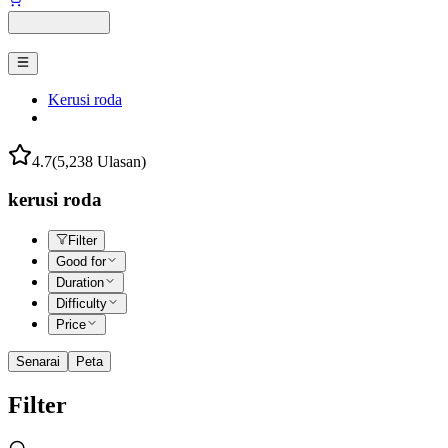
Kerusi roda
4.7
(5,238 Ulasan)
kerusi roda
Filter
Good for
Duration
Difficulty
Price
Senarai
Peta
Filter