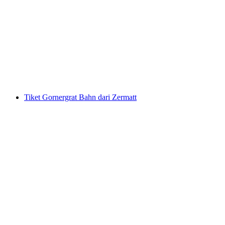
Tiket Stoosbahn dari Schwyz
per Orang
dari RM 62
Tiket Gornergrat Bahn dari Zermatt