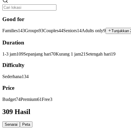
Good for
Families
143
Groups
93
Couples
44
Seniors
14
Adults only
9
Tunjukkan 
Duration
1-3 jam
109
Sepanjang hari
70
Kurang 1 jam
21
Setengah hari
19
Difficulty
Sederhana
134
Price
Budget
74
Premium
61
Free
3
309 Hasil
Senarai
Peta