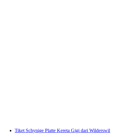
Tiket Gornergrat Bahn dari Zermatt
per Orang
dari RM 348
Tiket Schynige Platte Kereta Gigi dari Wilderswil