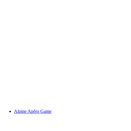
Goats’ Tour 2026
自由に入場可能
Alpine Apéro Game