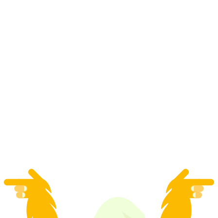
ブリエンツェ湖の夏のカヤックツアー
1人あたり
最安値 ¥23400