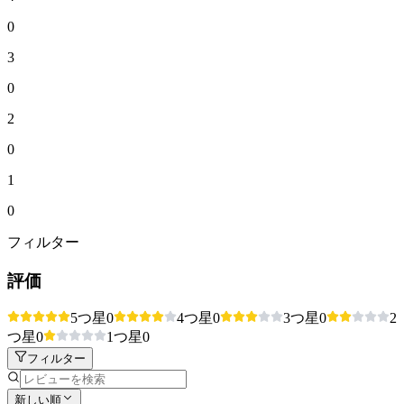
0
3
0
2
0
1
0
フィルター
評価
5つ星
0
4つ星
0
3つ星
0
2
つ星
0
1つ星
0
フィルター
新しい順