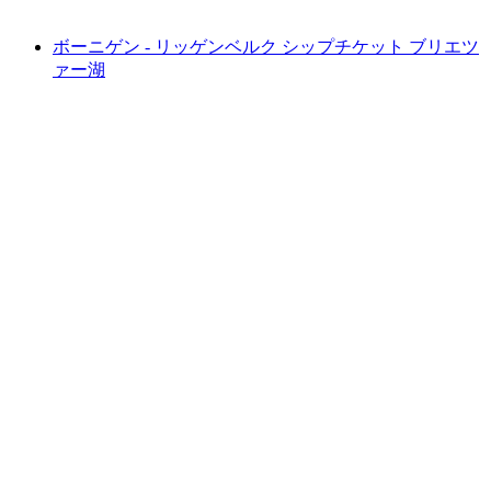
最安値 ¥20200
ボーニゲン - リッゲンベルク シップチケット ブリエツ
ァー湖