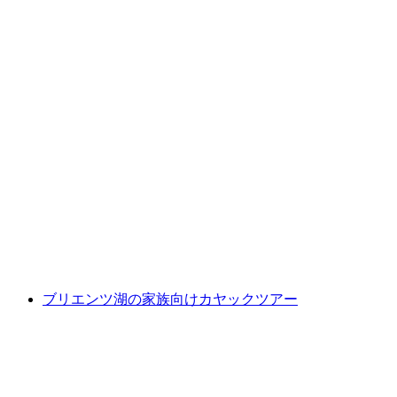
ボーニゲン - リッゲンベルク シップチケット
ブリエツァー湖
1人あたり
最安値 ¥1100
ブリエンツ湖の家族向けカヤックツアー