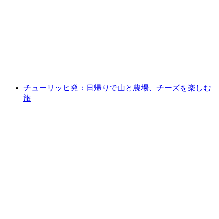
ルツェルン発：リギ視察船と鉄道を含む周遊
1人あたり
最安値 ¥29200
チューリッヒ発：日帰りで山と農場、チーズを楽しむ
旅