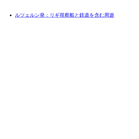
最安値 ¥16100
ルツェルン発：リギ視察船と鉄道を含む周遊