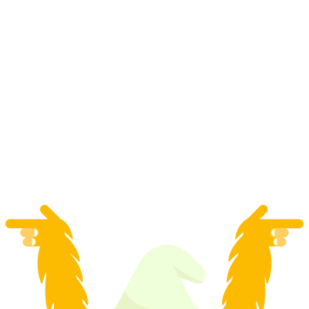
チューリッヒ発：バスと登山鉄道で行くユン
グフラウヨッホ日帰りツアー
1人あたり
最安値 ¥58800