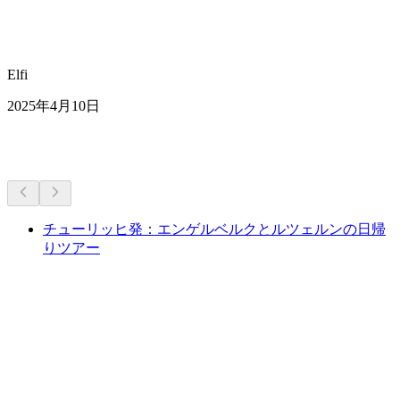
Elfi
2025年4月10日
その他のアクティビティ
チューリッヒ発：エンゲルベルクとルツェルンの日帰
りツアー