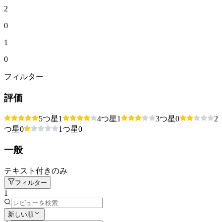
2
0
1
0
フィルター
評価
5つ星
1
4つ星
1
3つ星
0
2
つ星
0
1つ星
0
一般
テキスト付きのみ
フィルター
1
新しい順