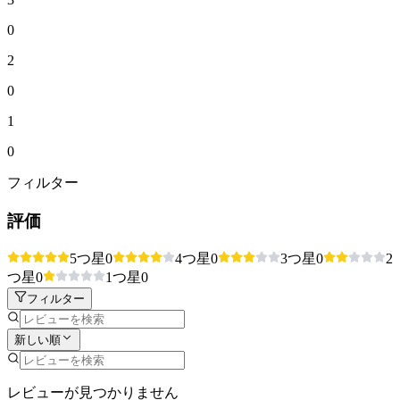
0
2
0
1
0
フィルター
評価
5つ星
0
4つ星
0
3つ星
0
2
つ星
0
1つ星
0
フィルター
新しい順
レビューが見つかりません