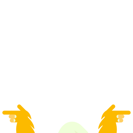
"ムルテンの旧市街と博物館" 市内観光
1人あたり
最安値 ¥51700