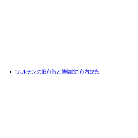
"ムルテンを個人的に" 地元の人との街歩き
1人あたり
最安値 ¥51700
"ムルテンの旧市街と博物館" 市内観光