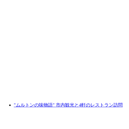
マルテンの秘密のサーキット
1人あたり
最安値 ¥22300
"ムルトンの味物語" 市内観光と4軒のレストラン訪問