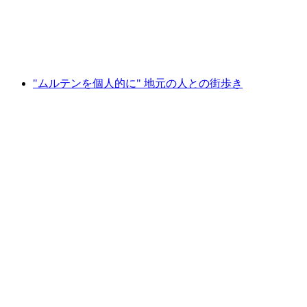
1人あたり
最安値 ¥30500
"ムルテンを個人的に" 地元の人との街歩き