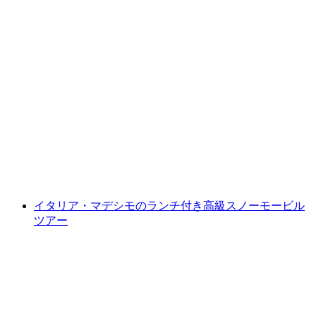
イタリアのマデジモからのシュプルゲンパ
ス・スノーモービルツアー
1人あたり
最安値 ¥37400
イタリア・マデシモのランチ付き高級スノーモービル
ツアー