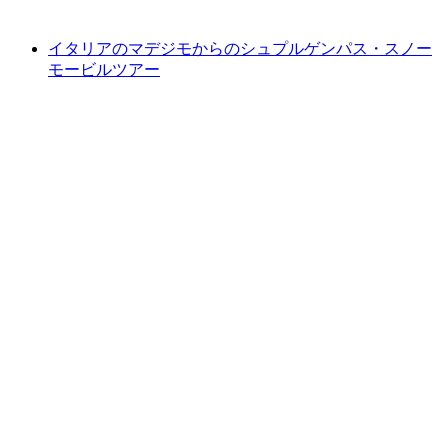
最安値 ¥59000
イタリアのマデジモからのシュプルゲンパス・スノー
モービルツアー