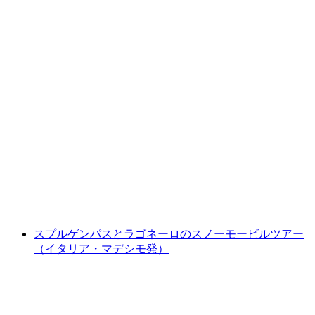
スプルーゲンパス四輪車ツアー一日（スプル
ーゲン発）
1人あたり
最安値 ¥155500
スプルゲンパスとラゴネーロのスノーモービルツアー
（イタリア・マデシモ発）