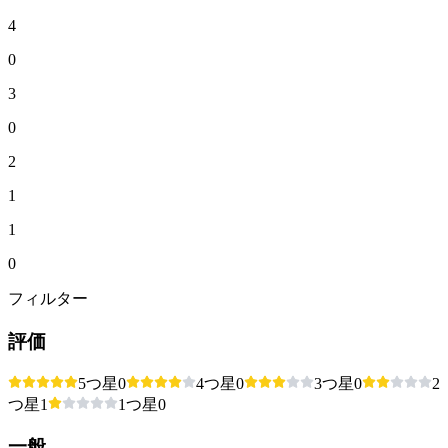
4
0
3
0
2
1
1
0
フィルター
評価
5つ星
0
4つ星
0
3つ星
0
2
つ星
1
1つ星
0
一般