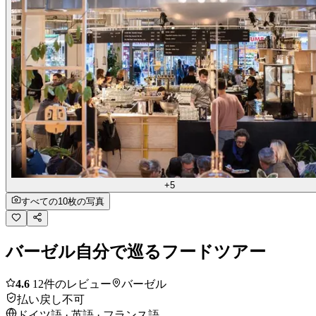
+5
すべての10枚の写真
バーゼル自分で巡るフードツアー
4.6
12件のレビュー
バーゼル
払い戻し不可
ドイツ語 · 英語 · フランス語