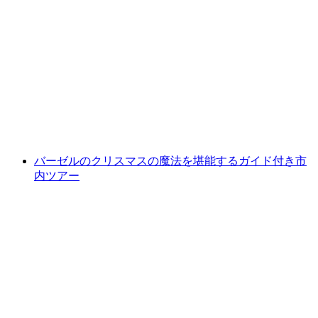
バジルとの宝探しツアー：バーゼル市内
1人あたり
最安値 ¥5100
バーゼルのクリスマスの魔法を堪能するガイド付き市
内ツアー