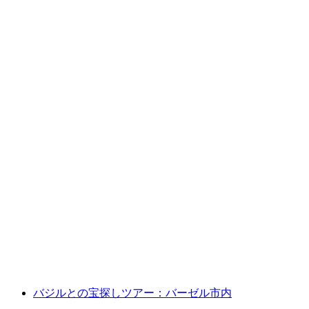
バーゼルのオールドタイマートラムツアー
1人あたり
最安値 ¥4100
バジルとの宝探しツアー：バーゼル市内