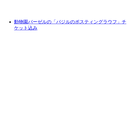
1人あたり
最安値 ¥5700
動物園バーゼルの「バジルのポスティングラウフ」チ
ケット込み