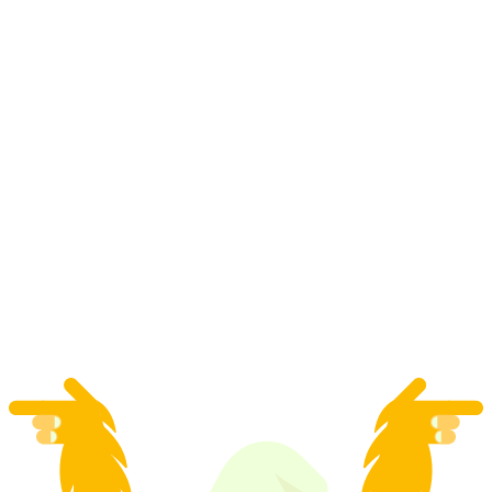
動物園バーゼルの「バジルのポスティングラ
ウフ」チケット込み
1人あたり
最安値 ¥10000