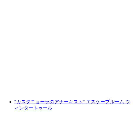
ルーテル・バードの母牛とLeaとBenの冒険の
道
1人あたり
最安値 ¥44600
"カスタニョーラのアナーキスト" エスケープルーム ウ
ィンタートゥール