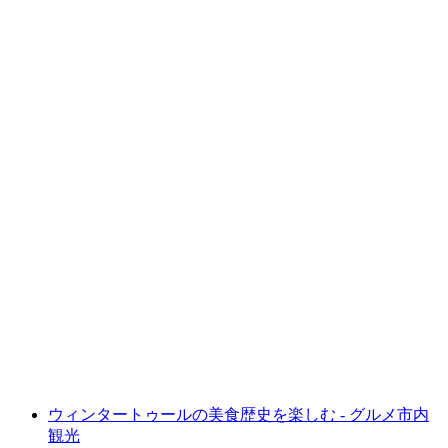
"エージェントを追え" GPSゲーム（ウィンタ
ートゥールにてチームイベント向け）
1人あたり
最安値 ¥4100
ウィンタートゥールの美食歴史を楽しむ - グルメ市内
観光