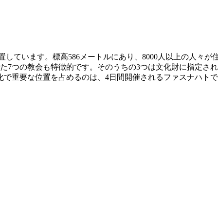
しています。標高586メートルにあり、8000人以上の人々が
れた7つの教会も特徴的です。そのうちの3つは文化財に指定さ
化で重要な位置を占めるのは、4日間開催されるファスナハト