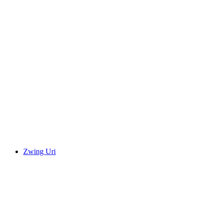
Burg Hospental
Zwing Uri