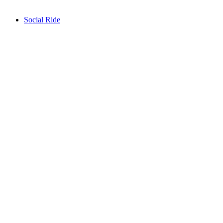
自由に入場可能
Social Ride
Social Ride