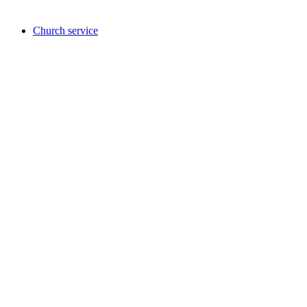
自由に入場可能
Church service
Church service