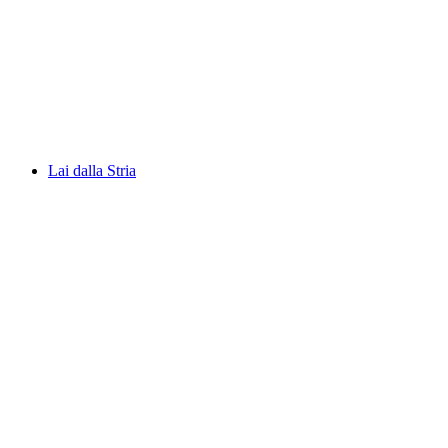
Lago Tremorgio
Lai dalla Stria