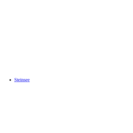
Burg Pontaningen
Steinsee