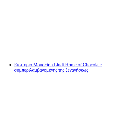
Θαλάσσια Ράφτινγκ Λούτσσινε Ίντερλακεν
ανά άτομο
από €167
Εισιτήριο Μουσείου Lindt Home of Chocolate
συμπεριλαμβανομένης της ξεναγήσεως