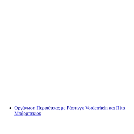
Ράφτινγκ στη Σίμμενταλ από την Ντάρστετεν
ανά άτομο
από €151
Οργάνωση Περιπέτειας με Ράφτινγκ Vorderrhein και Πίτα
Μπάρμπεκιου