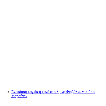
Ράφτινγκ στο Château-d'Oex στο ποτάμι
Saane από το Saanen/Gstaad προς το Château-
d'Oex
ανά άτομο
από €140
Ενοικίαση καγιάκ ή κανό στη λίμνη Φιρβάλντεν από το
Μπρούνεν