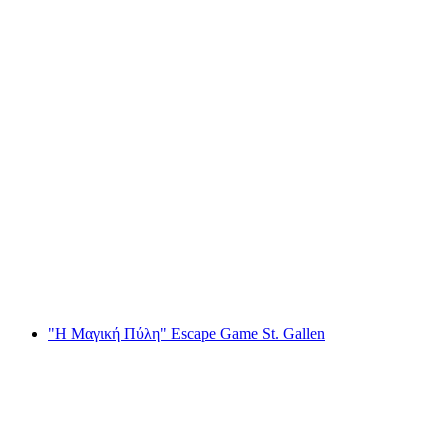
Ηλεκτροκίνητη βόλτα με quad στη λίμνη
Ιζελτβαλντ από το Ίντερλακεν
ανά άτομο
από €145
"Η Μαγική Πύλη" Escape Game St. Gallen