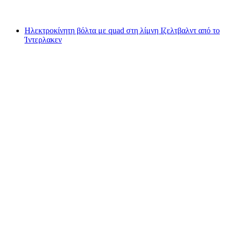
από €17
Ηλεκτροκίνητη βόλτα με quad στη λίμνη Ιζελτβαλντ από το
Ίντερλακεν