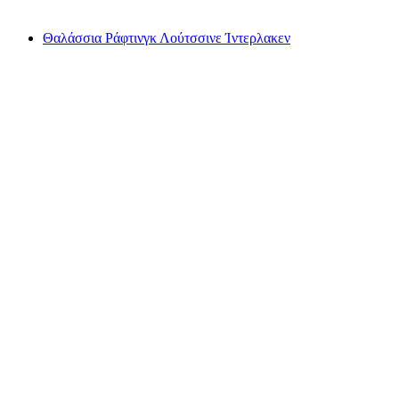
από €78
Θαλάσσια Ράφτινγκ Λούτσσινε Ίντερλακεν