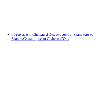
ανά άτομο
από €166
Ράφτινγκ στο Château-d'Oex στο ποτάμι Saane από το
Saanen/Gstaad προς το Château-d'Oex