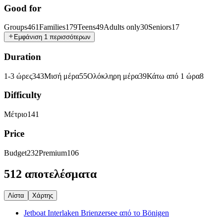
Good for
Groups
461
Families
179
Teens
49
Adults only
30
Seniors
17
Εμφάνιση 1 περισσότερων
Duration
1-3 ώρες
343
Μισή μέρα
55
Ολόκληρη μέρα
39
Κάτω από 1 ώρα
8
Difficulty
Μέτριο
141
Price
Budget
232
Premium
106
512 αποτελέσματα
Λίστα
Χάρτης
Jetboat Interlaken Brienzersee από το Bönigen