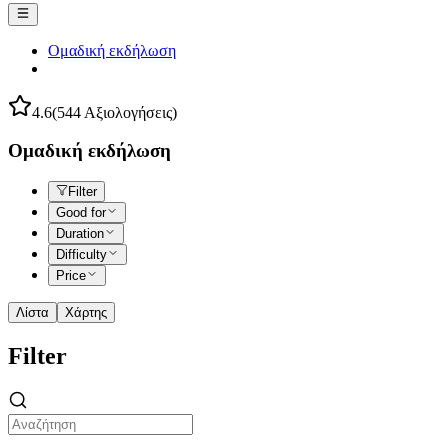
Ομαδική εκδήλωση
4.6
(544 Αξιολογήσεις)
Ομαδική εκδήλωση
Filter
Good for
Duration
Difficulty
Price
Λίστα
Χάρτης
Filter