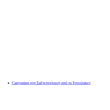
Ενοικίαση φουσκωτού σκάφους για 3-6 άτομα
ανά άτομο
από €212
Canyoning στη Σαξτενσχλουχτ από το Ίντερλακεν