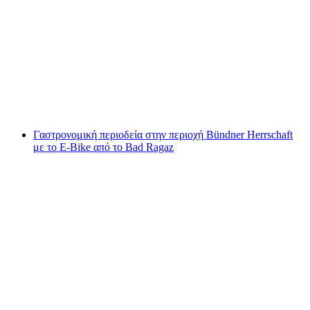
Ενοικίαση καγιάκ ή κανό στη λίμνη
Φιρβάλντεν από το Μπρούνεν
ανά άτομο
από €74
Γαστρονομική περιοδεία στην περιοχή Bündner Herrschaft
με το E-Bike από το Bad Ragaz