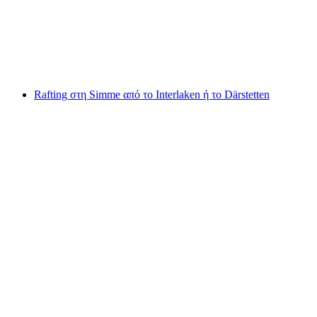
ανά άτομο
από €195
Rafting στη Simme από το Interlaken ή το Därstetten