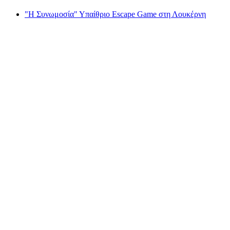
"Η Συνωμοσία" Υπαίθριο Escape Game στη Λουκέρνη