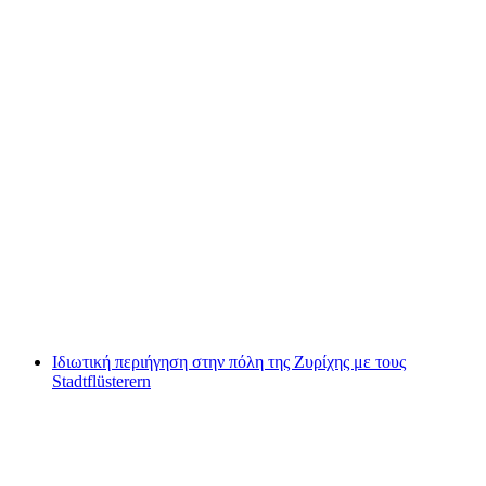
Rafting στη Simme από το Interlaken ή το
Därstetten
ανά άτομο
από €144
Ιδιωτική περιήγηση στην πόλη της Ζυρίχης με τους
Stadtflüsterern