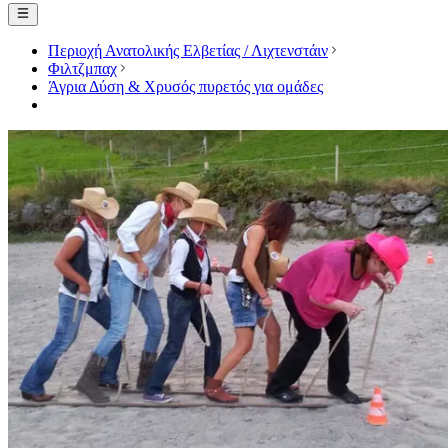
Περιοχή Ανατολικής Ελβετίας / Λιχτενστάιν
Φιλτζμπαχ
Άγρια Δύση & Χρυσός πυρετός για ομάδες