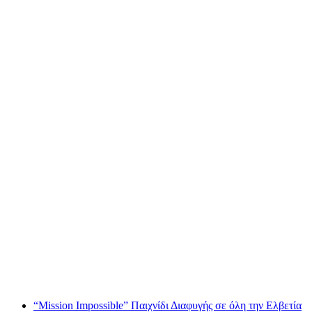
Βελάκια για ομάδες
ανά άτομο
από €92
“Mission Impossible” Παιχνίδι Διαφυγής σε όλη την Ελβετία