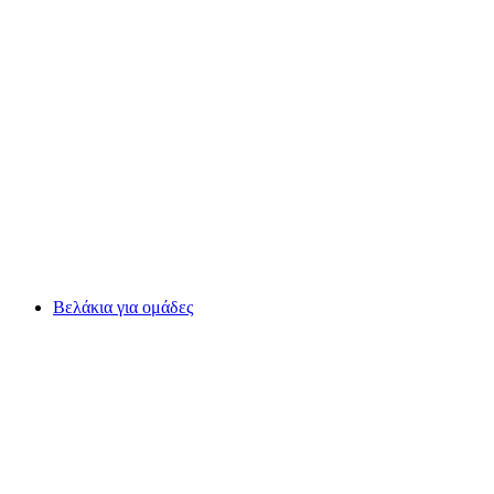
Ολυμπάδα Γεωργών για Ομάδες
ανά άτομο
από €92
Βελάκια για ομάδες