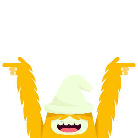
“Mission Impossible” Παιχνίδι Διαφυγής σε όλη
την Ελβετία Online, Indoor & Outdoor
ανά άτομο
από €80