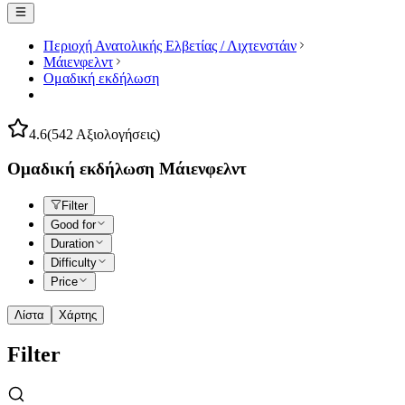
Περιοχή Ανατολικής Ελβετίας / Λιχτενστάιν
Μάιενφελντ
Ομαδική εκδήλωση
4.6
(542 Αξιολογήσεις)
Ομαδική εκδήλωση Μάιενφελντ
Filter
Good for
Duration
Difficulty
Price
Λίστα
Χάρτης
Filter