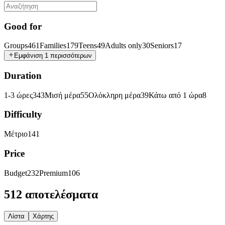
Good for
Groups
461
Families
179
Teens
49
Adults only
30
Seniors
17
Εμφάνιση 1 περισσότερων
Duration
1-3 ώρες
343
Μισή μέρα
55
Ολόκληρη μέρα
39
Κάτω από 1 ώρα
8
Difficulty
Μέτριο
141
Price
Budget
232
Premium
106
512 αποτελέσματα
Λίστα
Χάρτης