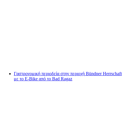
Οινοποιείο και μαγειρική περιήγηση για
ομάδες
ανά άτομο
από €210
Γαστρονομική περιοδεία στην περιοχή Bündner Herrschaft
με το E-Bike από το Bad Ragaz