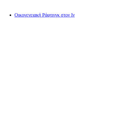
από €140
Οικογενειακή Ράφτινγκ στον Ιν