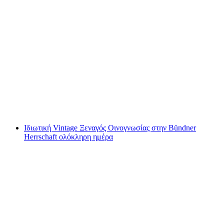
Ε-Ποδήλατο Οινοτουρισμός Bündner
Herrschaft
ανά άτομο
από €143
Ιδιωτική Vintage Ξεναγός Οινογνωσίας στην Bündner
Herrschaft ολόκληρη ημέρα