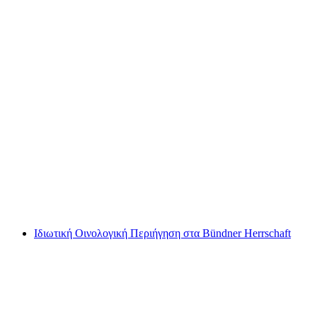
Ιδιωτική Vintage Περιήγηση Οινοποιείου
Bündner Herrschaft μισής ημέρας
ανά άτομο
από €143
Ιδιωτική Οινολογική Περιήγηση στα Bündner Herrschaft