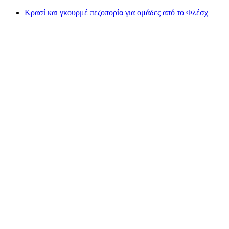
Κρασί και γκουρμέ πεζοπορία για ομάδες από το Φλέσχ