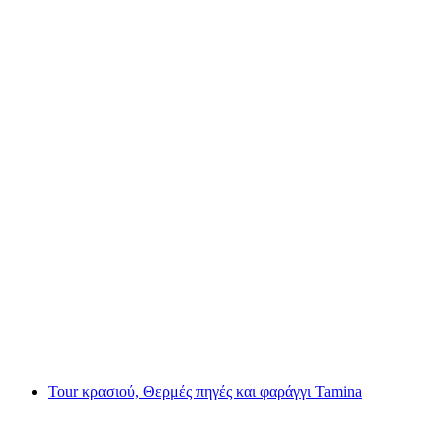
Χάιντι Βάιντουρ Μπουντνέρ Χερσάφτ
ανά άτομο
από €240
Tour κρασιού, Θερμές πηγές και φαράγγι Tamina