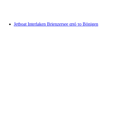
ανά άτομο
από €98
Jetboat Interlaken Brienzersee από το Bönigen