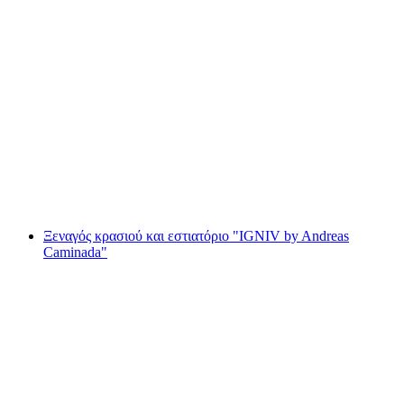
Κρασί και γκουρμέ πεζοπορία για ομάδες από
το Φλέσχ
ανά άτομο
από €255
Ξεναγός κρασιού και εστιατόριο "IGNIV by Andreas
Caminada"