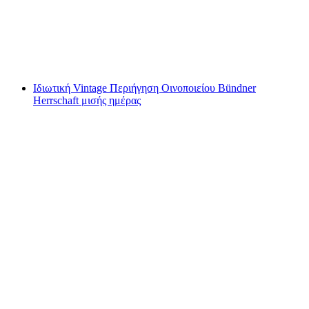
ανά άτομο
από €251
Ιδιωτική Vintage Περιήγηση Οινοποιείου Bündner
Herrschaft μισής ημέρας