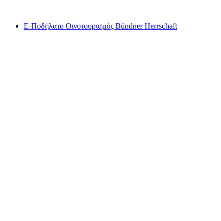
από €34
Ε-Ποδήλατο Οινοτουρισμός Bündner Herrschaft