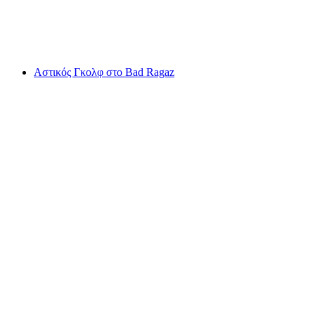
ανά άτομο
από €78
Αστικός Γκολφ στο Bad Ragaz