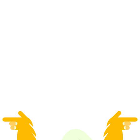
Khu trượt tuyết Hannigalp: Nhà trẻ tuyết của
Bobi
mỗi người
từ CHF 175