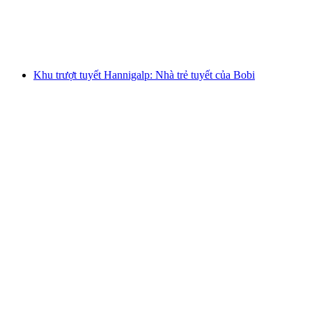
mỗi người
từ CHF 215
Khu trượt tuyết Hannigalp: Nhà trẻ tuyết của Bobi