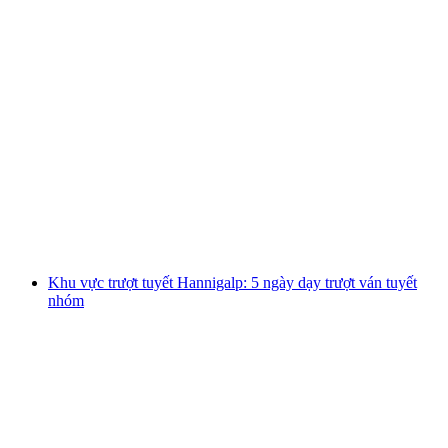
Khu trượt tuyết Hannigalp: Học trượt ván
tuyết cá nhân tại Grächen
mỗi người
từ CHF 65
Khu vực trượt tuyết Hannigalp: 5 ngày dạy trượt ván tuyết
nhóm