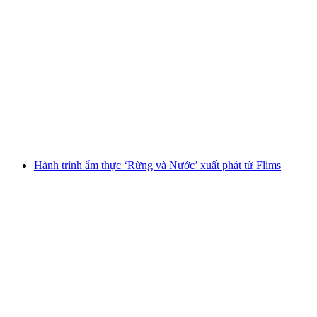
Hành Trình Ẩm Thực Rừng và Mùa Đông Tự
Hành
mỗi người
từ CHF 75
Hành trình ẩm thực ‘Rừng và Nước’ xuất phát từ Flims