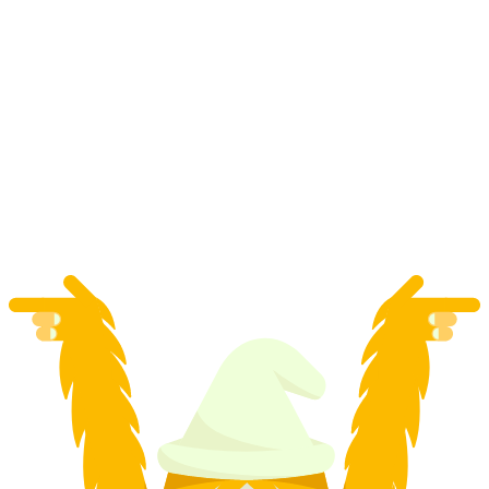
Lộ trình Đường mòn Ẩm thực E-Bike tự hướng
dẫn từ Flims
mỗi người
từ CHF 80