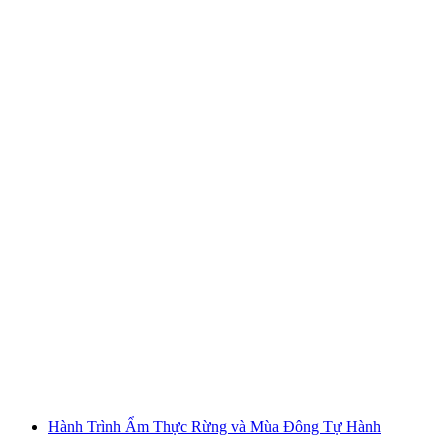
Pinut Klettersteig dành cho người mới bắt đầu
mỗi người
từ CHF 150
Hành Trình Ẩm Thực Rừng và Mùa Đông Tự Hành