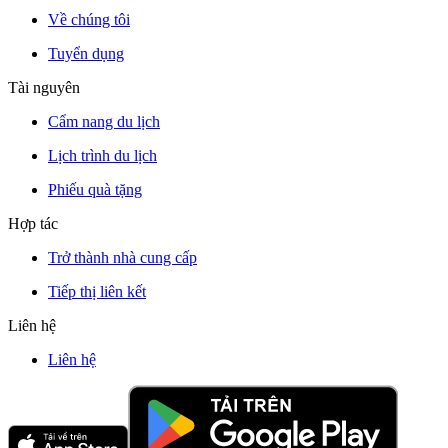
Về chúng tôi
Tuyển dụng
Tài nguyên
Cẩm nang du lịch
Lịch trình du lịch
Phiếu quà tặng
Hợp tác
Trở thành nhà cung cấp
Tiếp thị liên kết
Liên hệ
Liên hệ