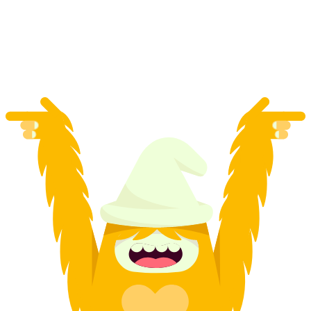
thuyền trên hồ và nhà chocolates Lindt
mỗi người
từ CHF 150