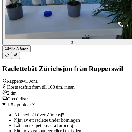
+3
Alla 8 foton
Raclettebåt Zürichsjön från Rapperswil
Rapperswil-Jona
Kostnadsfritt fram till 168 tim. innan
2 tim.
Omedelbar
Höjdpunkter
Åk med båt över Zürichsjön
Njut av ett raclette under körningen
Låt landskapet passera förbi dig
Sitt i mysiga lounger eller i matsalen