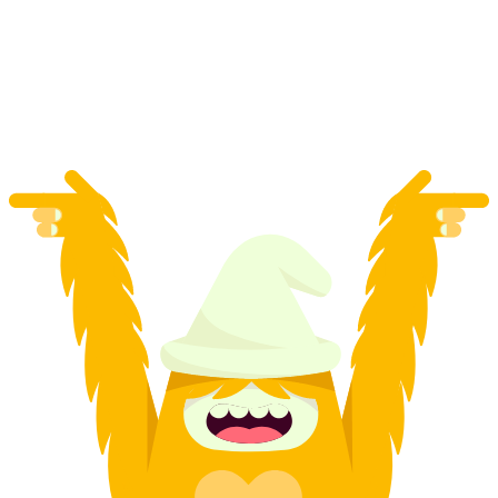
Rapperswil
per person
från SEK 841