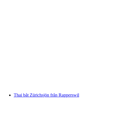
Fajita Skepp Zürichsjön från Rapperswil
per person
från SEK 914
Thai båt Zürichsjön från Rapperswil