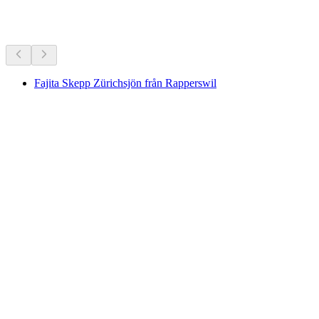
Fler aktiviteter
Fajita Skepp Zürichsjön från Rapperswil