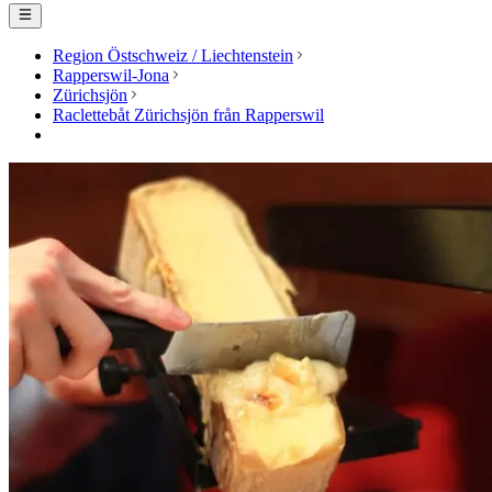
Region Östschweiz / Liechtenstein
Rapperswil-Jona
Zürichsjön
Raclettebåt Zürichsjön från Rapperswil