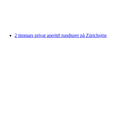
per person
från SEK 1170
2 timmars privat aperitif rundturer på Zürichsjön