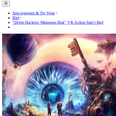
Jura-regionen & Tre Sjöar
Biel
"Dröm Hackers: Minnenas Bok" VR Action Spel i Biel