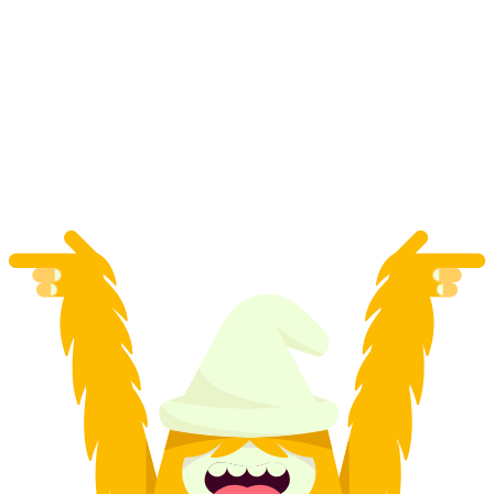
"Smash Point" VR-spel i Biel
per person
från SEK 549