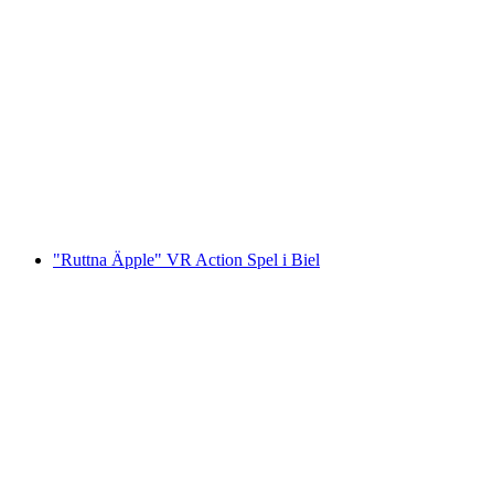
"Arvi Arena" VR Escape Game i Biel
per person
från SEK 549
"Ruttna Äpple" VR Action Spel i Biel