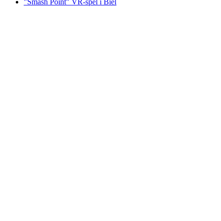
"Smash Point" VR-spel i Biel