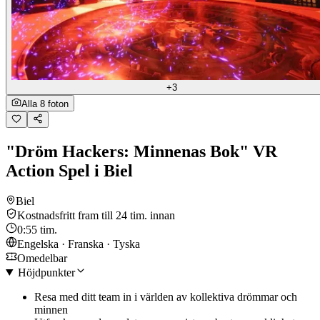
+3
Alla 8 foton
"Dröm Hackers: Minnenas Bok" VR
Action Spel i Biel
Biel
Kostnadsfritt fram till 24 tim. innan
0:55 tim.
Engelska · Franska · Tyska
Omedelbar
Höjdpunkter
Resa med ditt team in i världen av kollektiva drömmar och
minnen