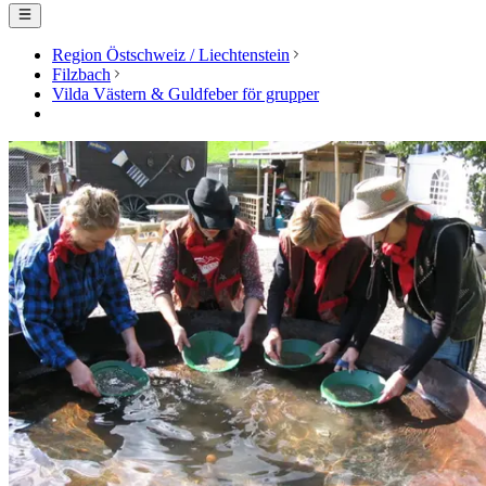
Region Östschweiz / Liechtenstein
Filzbach
Vilda Västern & Guldfeber för grupper