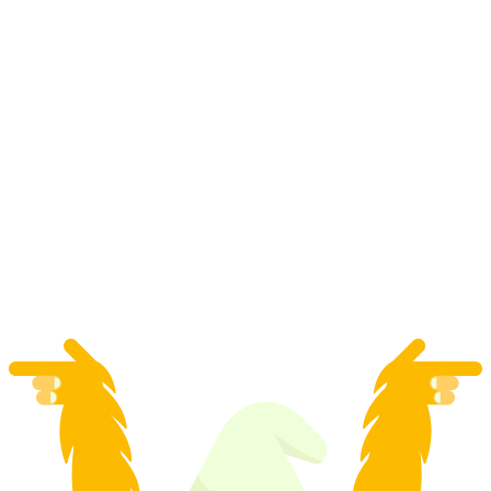
Is-snideri för grupper
per person
från SEK 1316