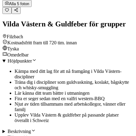
Alla 5 foton
Vilda Västern & Guldfeber för grupper
Filzbach
Kostnadsfritt fram till 720 tim. innan
Tyska
Omedelbar
Höjdpunkter
Kämpa med ditt lag för att nå framgång i Vilda Västern-
discipliner
Träna dig i discipliner som guldvaskning, koslakt, bågskytte
och whisky-smuggling
Lär känna ditt team bättre i utmaningen
Fira er seger sedan med en valfri western-BBQ
Njut av tiden tillsammans med arbetskollegor, vänner eller
familj
Upplev Vilda Västern & guldfeber på passande platser
överallt i Schweiz
Beskrivning