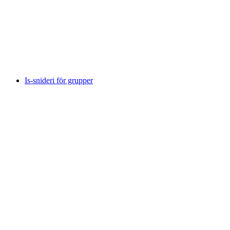
Schweiz Utomhus & Inomhus
per person
från SEK 463
Is-snideri för grupper