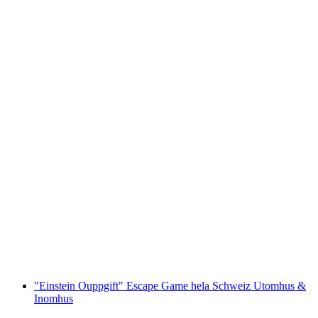
Bågskytte för grupper hela Sverige
per person
från SEK 1072
"Einstein Ouppgift" Escape Game hela Schweiz Utomhus &
Inomhus