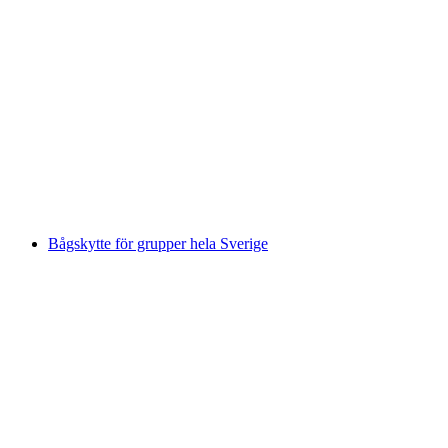
Airboard-Funtour inklusive fondue på berget
Pischa
per person
från SEK 1462
Bågskytte för grupper hela Sverige