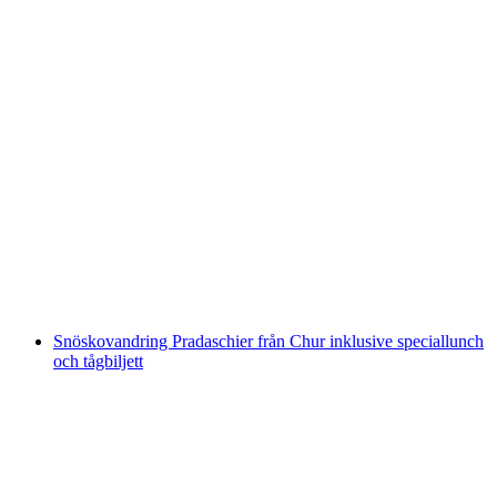
"Rhaetiska järnvägen Backstage" guidad tur
genom förvaltningsbyggnaden i Chur
per person
från SEK 195
Snöskovandring Pradaschier från Chur inklusive speciallunch
och tågbiljett