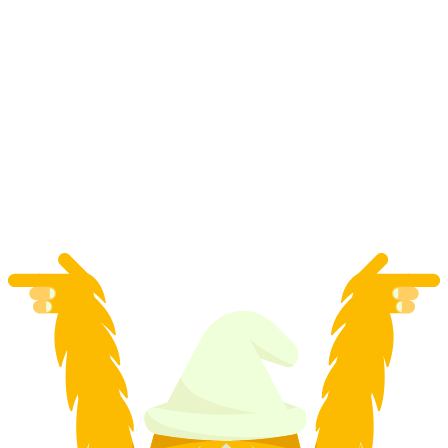
Vandring längs Churer Höhenweg med
trerättersmiddag på tre olika restauranger
per person
från SEK 900