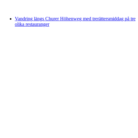
från SEK 1435
Vandring längs Churer Höhenweg med trerättersmiddag på tre
olika restauranger