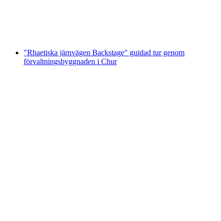
per person
från SEK 1751
"Rhaetiska järnvägen Backstage" guidad tur genom
förvaltningsbyggnaden i Chur