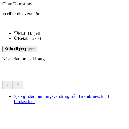
Chur Tourismus
Verifierad leverantör
Mobil biljett
Betala säkert
Kolla tillgänglighet
Nästa datum: tis 11 aug.
Fler aktiviteter
Självguidad njutningsvandring från Brambrüesch till
Pradaschier