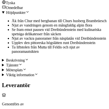
Tyska
Omedelbar
Höjdpunkter
Åk från Chur med bergbanan till Churs husberg Brambrüesch
Njut av vandringen genom en mångfaldig alpin flora
Se fram emot pausen vid Dreibündenstein med kulinariska
spetsiga delikatesser från säcken
Njut av vackra panoramer från näsplatån vid Dreibündenstein
Upplev den pittoreska högslätten runt Dreibündenstein
Ta liftstolen från Mutta till Feldis och njut av
panoramautsikten
Beskrivning
Tjänster
Mötesplats
Viktig information
Leverantör
Genomförs av