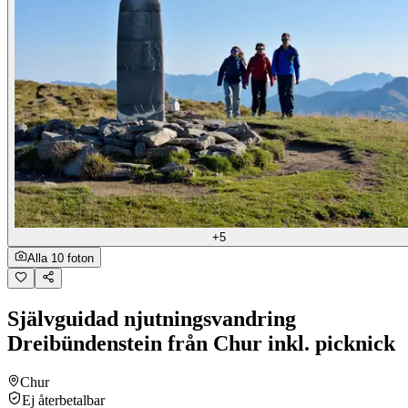
+5
Alla 10 foton
Självguidad njutningsvandring
Dreibündenstein från Chur inkl. picknick
Chur
Ej återbetalbar