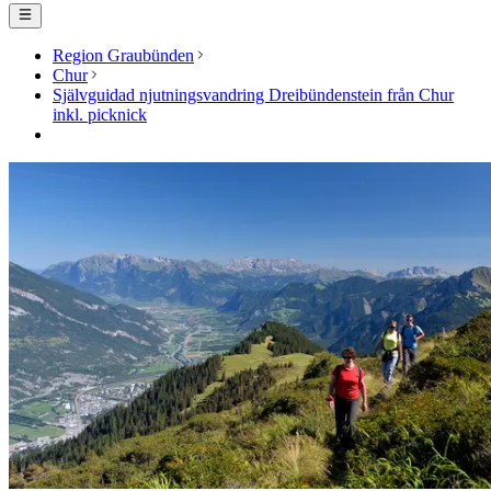
Region Graubünden
Chur
Självguidad njutningsvandring Dreibündenstein från Chur
inkl. picknick