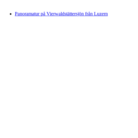
från SEK 1431
Panoramatur på Vierwaldstättersjön från Luzern
Panoramatur på Vierwaldstättersjön från
Luzern