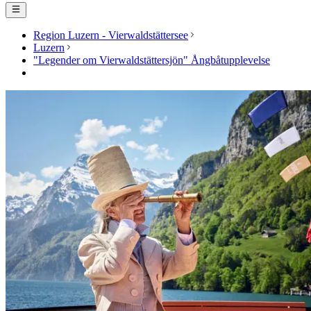
Region Luzern - Vierwaldstättersee
Luzern
"Legender om Vierwaldstättersjön" Ångbåtupplevelse