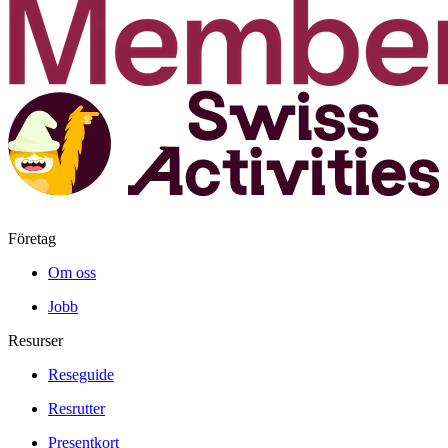
Företag
Om oss
Jobb
Resurser
Reseguide
Resrutter
Presentkort