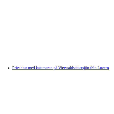
Dagskort för Vierwaldstättersjön med båt
per person
från SEK 1048
Privat tur med katamaran på Vierwaldstättersjön från Luzern