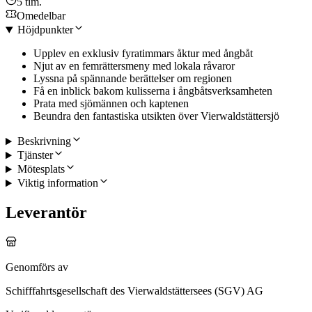
5 tim.
Omedelbar
Höjdpunkter
Upplev en exklusiv fyratimmars åktur med ångbåt
Njut av en femrättersmeny med lokala råvaror
Lyssna på spännande berättelser om regionen
Få en inblick bakom kulisserna i ångbåtsverksamheten
Prata med sjömännen och kaptenen
Beundra den fantastiska utsikten över Vierwaldstättersjö
Beskrivning
Tjänster
Mötesplats
Viktig information
Leverantör
Genomförs av
Schifffahrtsgesellschaft des Vierwaldstättersees (SGV) AG