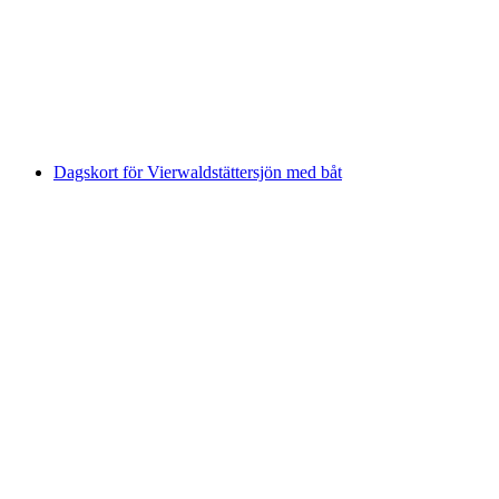
per person
från SEK 390
Dagskort för Vierwaldstättersjön med båt