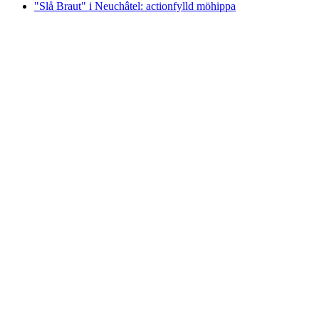
"Slå Braut" i Neuchâtel: actionfylld möhippa