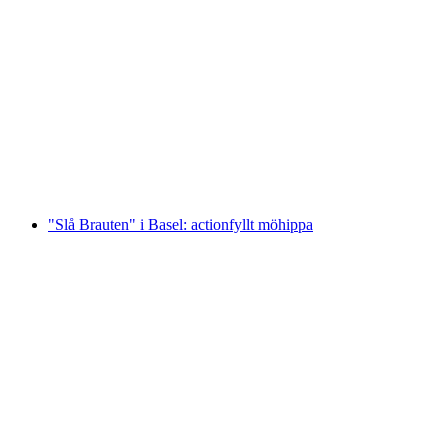
"Slå Braut" i Neuchâtel: actionfylld möhippa
per person
från SEK 3642
"Slå Brauten" i Basel: actionfyllt möhippa