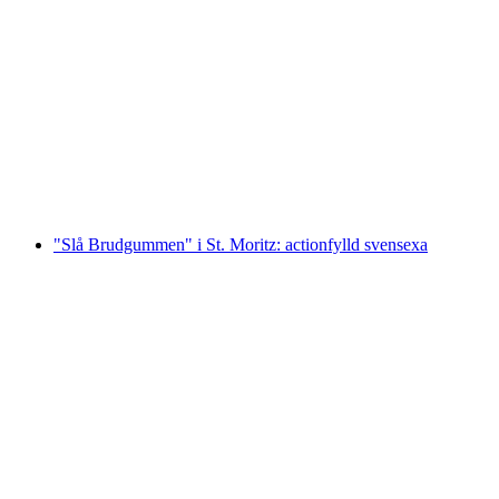
"Slå Braut" i Lausanne: actionfyllt möhippa
per person
från SEK 3642
"Slå Brudgummen" i St. Moritz: actionfylld svensexa