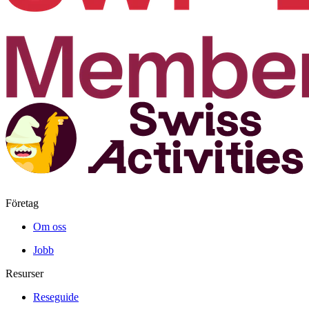
Företag
Om oss
Jobb
Resurser
Reseguide