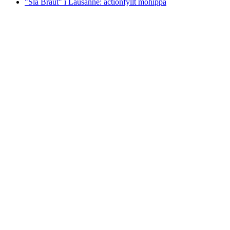
"Slå Braut" i Lausanne: actionfyllt möhippa