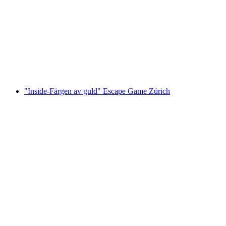
"Inside-Färgen av guld" Escape Game
Winterthur
per person
från SEK 512
"Inside-Färgen av guld" Escape Game Zürich