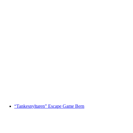
"Inside-Färgen av guld" Escape Game Zürich
per person
från SEK 512
“Tankesnyltaren” Escape Game Bern