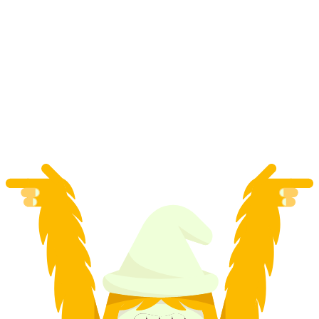
"Happy End" Polterevent Escape Game Baden
per person
från SEK 475