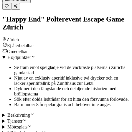
"Happy End" Polterevent Escape Game
Zürich
Zürich
Ej återbetalbar
Omedelbar
Höjdpunkter
Se fram emot spelglädje vid de vackraste platserna i Zürichs
gamla stad
Njut av en exklusiv aperitif inklusive två drycker och en
läcker aperitiftallrik på Zunfthaus zur Letzi
Dyk ner i den fängslande och detaljerade historien med
bröllopstema
Sök efter dolda ledtrådar för att hitta den försvunna förlovade.
Barn under 8 år spelar gratis och behöver inte anges
Beskrivning
Tjänster
Mötesplats