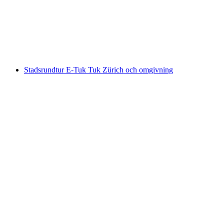
per person
från SEK 3155
Stadsrundtur E-Tuk Tuk Zürich och omgivning