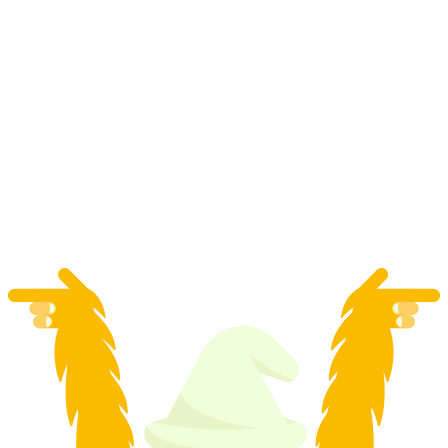
Polter-eTuk privat transfer i Zürich
per person
från SEK 2240