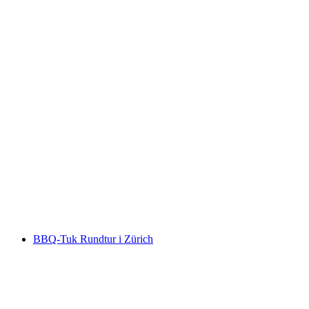
Stadsrundtur E-Tuk Tuk Zürich och
omgivning
per person
från SEK 1937
BBQ-Tuk Rundtur i Zürich