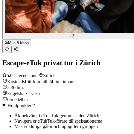
+3
Alla 8 foton
Escape-eTuk privat tur i Zürich
5.0
1 recensioner
Zürich
Kostnadsfritt fram till 24 tim. innan
2:30 tim.
Engelska · Tyska
Omedelbar
Höjdpunkter
Åk bekvämt i eTukTuk genom staden Zürich
Navigera er eTukTuk-förare till spelstationerna
Mäster kluriga gåtor och uppgifter i gruppen