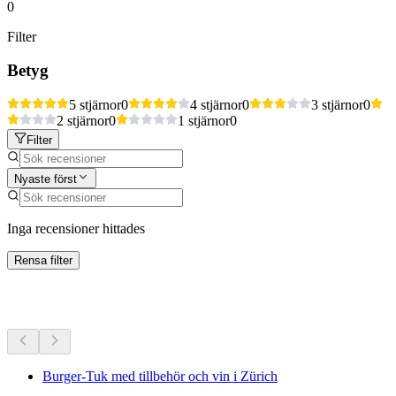
0
Filter
Betyg
5 stjärnor
0
4 stjärnor
0
3 stjärnor
0
2 stjärnor
0
1 stjärnor
0
Filter
Nyaste först
Inga recensioner hittades
Rensa filter
Fler aktiviteter
Burger-Tuk med tillbehör och vin i Zürich