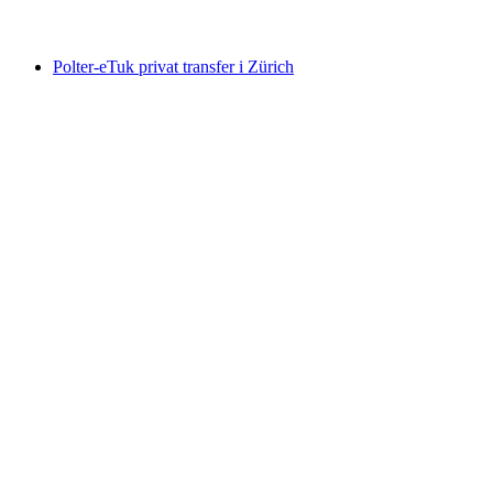
från SEK 3398
Polter-eTuk privat transfer i Zürich