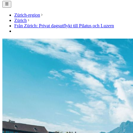
Zürich-region
Zürich
Från Zürich: Privat dagsutflykt till Pilatus och Luzern