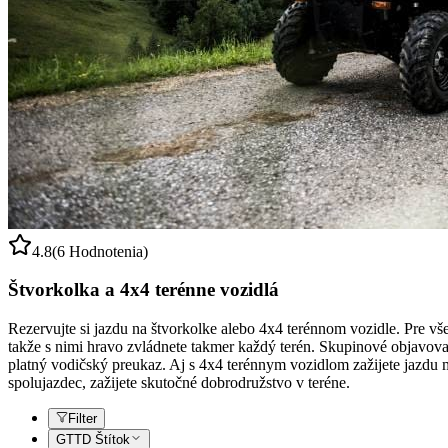
4.8
(6 Hodnotenia)
Štvorkolka a 4x4 terénne vozidlá
Rezervujte si jazdu na štvorkolke alebo 4x4 terénnom vozidle. Pre vše
takže s nimi hravo zvládnete takmer každý terén. Skupinové objavovan
platný vodičský preukaz. Aj s 4x4 terénnym vozidlom zažijete jazdu 
spolujazdec, zažijete skutočné dobrodružstvo v teréne.
Filter
GTTD Štítok