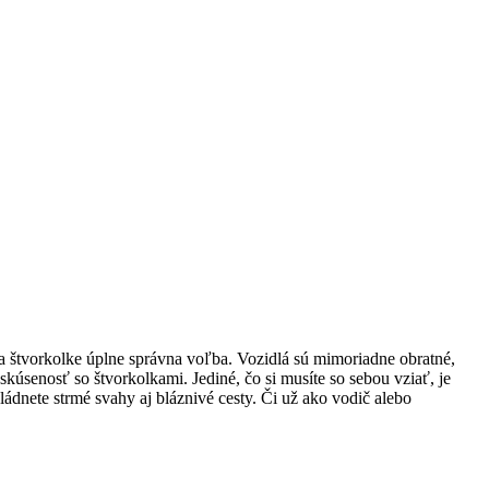
 na štvorkolke úplne správna voľba. Vozidlá sú mimoriadne obratné,
kúsenosť so štvorkolkami. Jediné, čo si musíte so sebou vziať, je
dnete strmé svahy aj bláznivé cesty. Či už ako vodič alebo