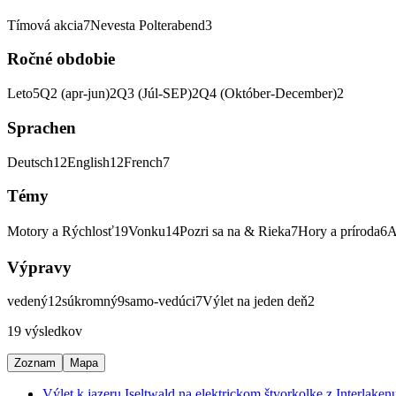
Tímová akcia
7
Nevesta Polterabend
3
Ročné obdobie
Leto
5
Q2 (apr-jun)
2
Q3 (Júl-SEP)
2
Q4 (Október-December)
2
Sprachen
Deutsch
12
English
12
French
7
Témy
Motory a Rýchlosť
19
Vonku
14
Pozri sa na & Rieka
7
Hory a príroda
6
A
Výpravy
vedený
12
súkromný
9
samo-vedúci
7
Výlet na jeden deň
2
19 výsledkov
Zoznam
Mapa
Výlet k jazeru Iseltwald na elektrickom štvorkolke z Interlaken