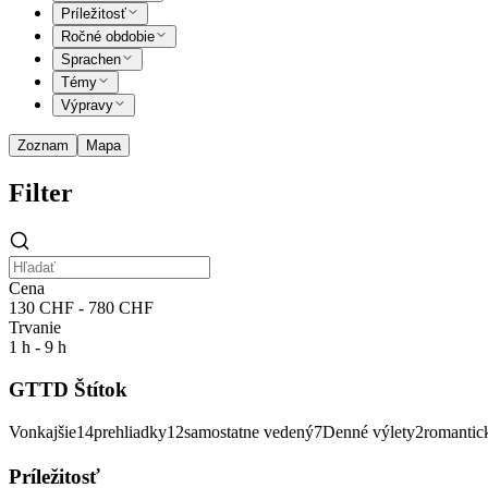
Príležitosť
Ročné obdobie
Sprachen
Témy
Výpravy
Zoznam
Mapa
Filter
Cena
130 CHF - 780 CHF
Trvanie
1 h - 9 h
GTTD Štítok
Vonkajšie
14
prehliadky
12
samostatne vedený
7
Denné výlety
2
romantic
Príležitosť