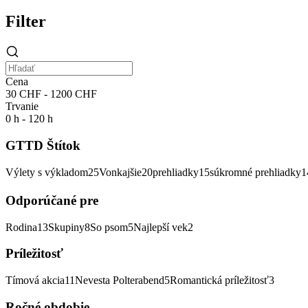
Filter
Cena
30 CHF - 1200 CHF
Trvanie
0 h - 120 h
GTTD Štítok
Výlety s výkladom
25
Vonkajšie
20
prehliadky
15
súkromné prehliadky
1
Odporúčané pre
Rodina
13
Skupiny
8
So psom
5
Najlepší vek
2
Príležitosť
Tímová akcia
11
Nevesta Polterabend
5
Romantická príležitosť
3
Ročné obdobie