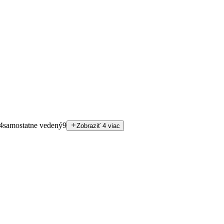
4
samostatne vedený
9
Zobraziť 4 viac