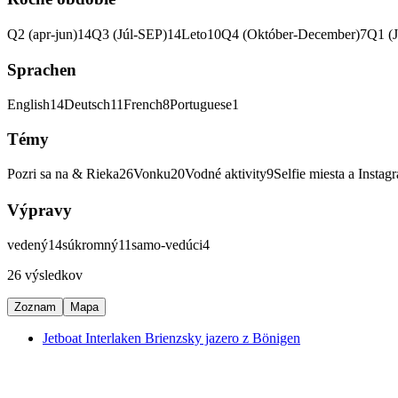
Q2 (apr-jun)
14
Q3 (Júl-SEP)
14
Leto
10
Q4 (Október-December)
7
Q1 (
Sprachen
English
14
Deutsch
11
French
8
Portuguese
1
Témy
Pozri sa na & Rieka
26
Vonku
20
Vodné aktivity
9
Selfie miesta a Instag
Výpravy
vedený
14
súkromný
11
samo-vedúci
4
26 výsledkov
Zoznam
Mapa
Jetboat Interlaken Brienzsky jazero z Bönigen