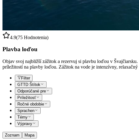
4.9
(75 Hodnotenia)
Plavba loďou
Objav svoj najbližší zážitok a rezervuj si plavbu loďou v Švajčiarsk
príležitostí na plavby loďou. Zážitok na vode je intenzívny, relaxač
Filter
GTTD Štítok
Odporúčané pre
Príležitosť
Ročné obdobie
Sprachen
Témy
Výpravy
Zoznam
Mapa