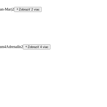
Jan-Mar)
2
Zobraziť 2 viac
ram
4
Adrenalín
2
Zobraziť 4 viac