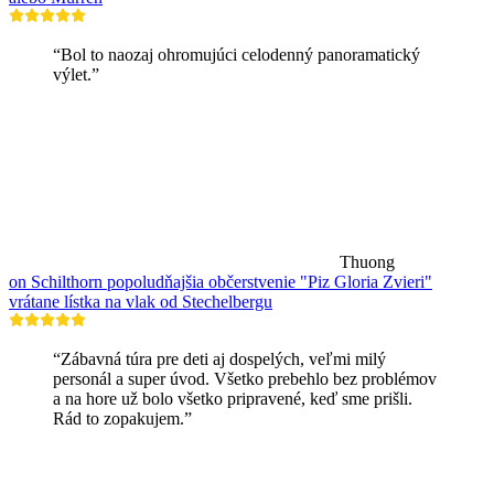
“Bol to naozaj ohromujúci celodenný panoramatický
výlet.”
Thuong
on Schilthorn popoludňajšia občerstvenie "Piz Gloria Zvieri"
vrátane lístka na vlak od Stechelbergu
“Zábavná túra pre deti aj dospelých, veľmi milý
personál a super úvod. Všetko prebehlo bez problémov
a na hore už bolo všetko pripravené, keď sme prišli.
Rád to zopakujem.”