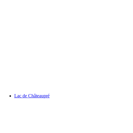
Hameau de Colombire
Lac de Châteaupré