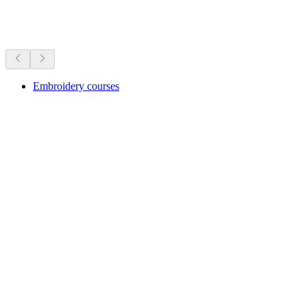
Práve teraz
Odporúčané na základe aktuálneho programu
Embroidery courses