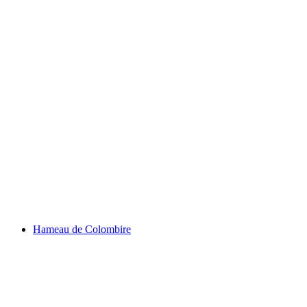
Spa Floccon od Cinq Mondes
Hameau de Colombire