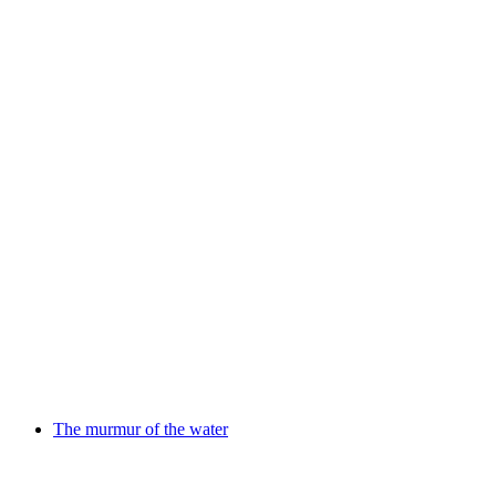
Musée des patoisants et costumes
The murmur of the water