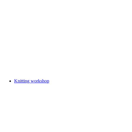
Embroidery courses
Voľný prístup
Knitting workshop