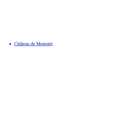
Ruines du Château Morestel
Château de Morestel