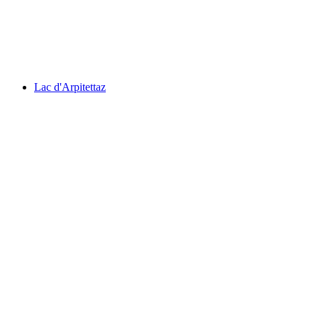
Valère
Lac d'Arpitettaz
Lac d'Arpitettaz