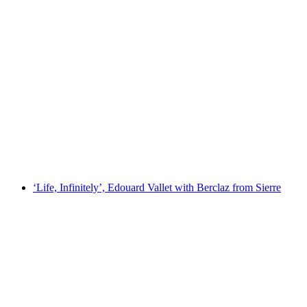
Knitting workshop
Voľný prístup
‘Life, Infinitely’, Edouard Vallet with Berclaz from Sierre