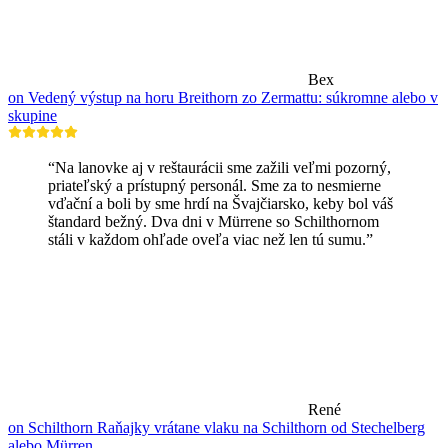
Bex
on Vedený výstup na horu Breithorn zo Zermattu: súkromne alebo v
skupine
“Na lanovke aj v reštaurácii sme zažili veľmi pozorný,
priateľský a prístupný personál. Sme za to nesmierne
vďační a boli by sme hrdí na Švajčiarsko, keby bol váš
štandard bežný. Dva dni v Mürrene so Schilthornom
stáli v každom ohľade oveľa viac než len tú sumu.”
René
on Schilthorn Raňajky vrátane vlaku na Schilthorn od Stechelberg
alebo Mürren