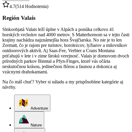
4.7
(514 Hodnotenia)
Región Valais
Slnkoobjatá Valais leží úplne v Alpách a ponúka celkovo 41
horských vrcholov nad 4000 metrov. S Matterhornom sa v tejto časti
krajiny nachádza najznámejšia hora Švajčiarska. No nie je to len
Zermatt, čo je rajom pre turistov, horolezcov, lyžiarov a milovníkov
outdoorových aktivít. Aj Saas-Fee, Verbier a Crans Montana
priťahujú v lete i v zime širokú verejnosť. Valais je domovom dvoch
prírodných parkov Binntal a Pfyn-Finges, ktoré vás očária
neskutočnou krásou, jedinečnou flórou a faunou a dokonca aj
vzácnymi drahokamami.
Na čo máš chuť? Vyber si náladu a my prispôsobíme kategórie aj
návrhy.
Adventure
Nature