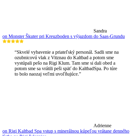
Sandra
on Monster Škuter pri Kreuzboden s výjazdom do Saas-Grundu
“Skvelé vybavenie a priateľský personál. Sadli sme na
ozubnicovú vlak z Vitznau do Kaltbad a potom sme
vystúpali pešo na Rigi Klum. Tam sme si dali obed a
potom sme sa vrátili peši späť do KaltbadSpa. Po túre
to bolo naozaj veľmi uvoľňujúce.”
Adrienne
on Rigi Kaltbad Spa vstup s minerálnou kúpeľou vrátane denného