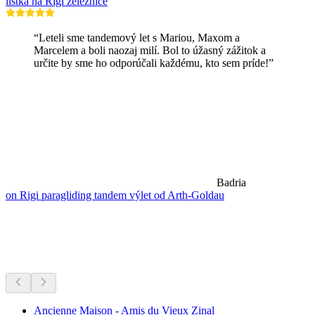
lístka na Rigi železnice
“Leteli sme tandemový let s Mariou, Maxom a
Marcelem a boli naozaj milí. Bol to úžasný zážitok a
určite by sme ho odporúčali každému, kto sem príde!”
Badria
on Rigi paragliding tandem výlet od Arth-Goldau
Múzeá a výstavy
Všetko do 25 min jazdy
Ancienne Maison - Amis du Vieux Zinal