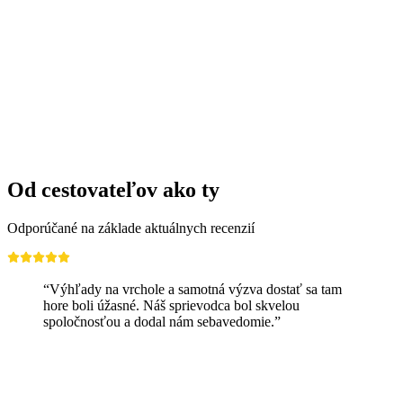
Craft workshops for kids
Voľný prístup
Od cestovateľov ako ty
Odporúčané na základe aktuálnych recenzií
“Výhľady na vrchole a samotná výzva dostať sa tam
hore boli úžasné. Náš sprievodca bol skvelou
spoločnosťou a dodal nám sebavedomie.”