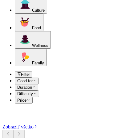
Culture
Food
Wellness
Family
Filter
Good for
Duration
Difficulty
Price
Objavte kategórie
Zobraziť všetko