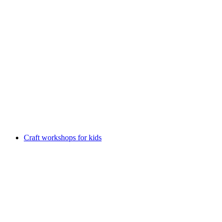
‘Life, Infinitely’, Edouard Vallet with Berclaz
from Sierre
Voľný prístup
Craft workshops for kids