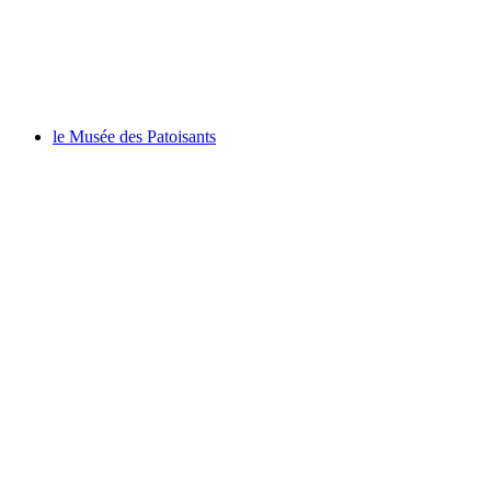
Ancienne Maison - Amis du Vieux Zinal
le Musée des Patoisants