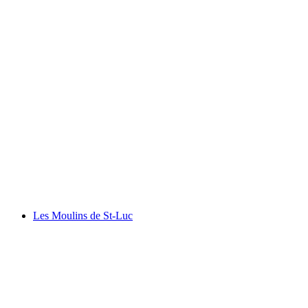
The murmur of the water
Les Moulins de St-Luc