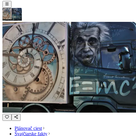
Plánovač ciest
Švajčiarske fakty