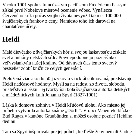
V roku 1901 spolu s francúzskym pacifistom Frédéricom Passym
získal prvé Nobelove mierové ocenenie vôbec. Vynálezca
Červeného kríža počas svojho života nevyužil takmer 100 000
švajčiarskych frankov z ceny. Namiesto toho ich daroval na
charitatívne účely.
Heidi
Malé dievčatko z švajčiarskych hôr si svojou láskavosťou získalo
svet a milióny detských sŕdc. Pravdepodobne ju poznáš ako
veľvyslankyňu našej krajiny. Od dávnych čias tento svetový
bestseller zdobí knižnice celých generácií.
Preložená viac ako do 50 jazykov a viackrát sfilmovaná, predstavuje
Heidi nadčasové hodnoty. Myslí sa na radosť zo života, slobodu,
priateľstvo a lásku. Jej tvorkyňou bola švajčiarska autorka detských
a mládežníckych kníh Johanna Spyri (1827-1901).
Láska k domovu zohráva v Heidi kľúčovú úlohu. Ako miesto jej
príbehu vytvorila autorka známe „Dörfli“. V obci Maienfeld blízko
Bad Ragaz v kantóne Graubünden si môžeš osobne pozrieť Heidiho
dedinu.
Tam sa Spyri inšpirovala pre jej príbeh, keď ešte ženy nemali žiadne