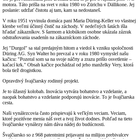
motora. Táto prišla na svet v roku 1980 vo Zürichu v Dällikone. Jej
poslanie: udržať čistotu aj tam, kam sa nedostaneš.
V roku 1951 vyvinula domáca pani Maria Düring-Keller vo vlastnej
klenbe veľmi účinný čistič na záchody. V nedeľných šatách išla
hľadať zákazníkov. S šarmom a klobúkom osobne ukázala zázrak
odstraňovania usadenín na zákazníckom záchode.
Jej "Durgol" sa stal predajným hitom a viedol k vzniku spoločnosti
Düring AG. Syn Walter ho prevzal a v roku 1980 vymyslel našu
kačicu: "Pozeral som sa na svoje náčrty a zrazu prišlo osvetlenie –
kačací krk." Obsah kačice pochádzal od jeho manželky Very, ktorá
bola tiež drogistkou.
Opravdivý švajčiarsky rodinný projekt.
Je to úžasný kolobah. Inovácia vytvára bohatstvo a vzdelanie, a
naopak bohatstvo a vzdelanie podporujú inovácie. To je švajčiarska
cesta.
Naši vynálezcovia často prispievajú k veľkým veciam. Veciam,
ktoré pozitívne menia náš svet a tvoj život dodnes. Pohľad na tieto
švajčiarske vynálezy nám dáva nádej do budúcnosti.
Švajčiarsko so z 968 patentnimi prijavami na milijon prebivalcev