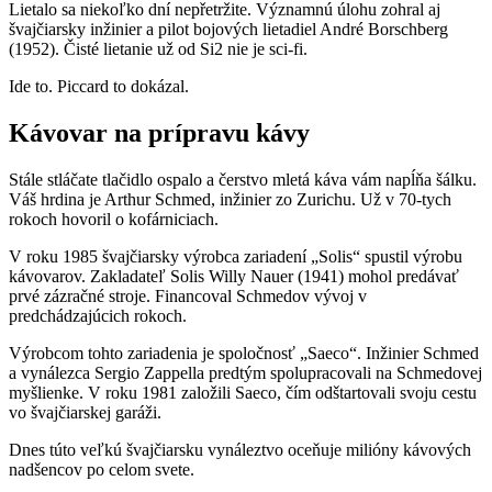
Lietalo sa niekoľko dní nepřetržite. Významnú úlohu zohral aj
švajčiarsky inžinier a pilot bojových lietadiel André Borschberg
(1952). Čisté lietanie už od Si2 nie je sci-fi.
Ide to. Piccard to dokázal.
Kávovar na prípravu kávy
Stále stláčate tlačidlo ospalo a čerstvo mletá káva vám napĺňa šálku.
Váš hrdina je Arthur Schmed, inžinier zo Zurichu. Už v 70-tych
rokoch hovoril o kofárniciach.
V roku 1985 švajčiarsky výrobca zariadení „Solis“ spustil výrobu
kávovarov. Zakladateľ Solis Willy Nauer (1941) mohol predávať
prvé zázračné stroje. Financoval Schmedov vývoj v
predchádzajúcich rokoch.
Výrobcom tohto zariadenia je spoločnosť „Saeco“. Inžinier Schmed
a vynálezca Sergio Zappella predtým spolupracovali na Schmedovej
myšlienke. V roku 1981 založili Saeco, čím odštartovali svoju cestu
vo švajčiarskej garáži.
Dnes túto veľkú švajčiarsku vynáleztvo oceňuje milióny kávových
nadšencov po celom svete.