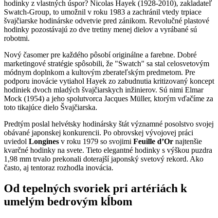
hodinky z vlastných úspor? Nicolas Hayek (1928-2010), zakladateľ
Swatch-Group, to umožnil v roku 1983 a zachránil vtedy trpiace
švajčiarske hodinárske odvetvie pred zánikom. Revolučné plastové
hodinky pozostávajú zo dve tretiny menej dielov a vyrábané sú
robotmi.
Nový časomer pre každého pôsobí originálne a farebne. Dobré
marketingové stratégie spôsobili, že "Swatch" sa stal celosvetovým
módnym doplnkom a kultovým zberateľským predmetom. Pre
podporu inovácie vytiahol Hayek zo zabudnutia kritizovaný koncept
hodiniek dvoch mladých švajčiarskych inžinierov. Sú nimi Elmar
Mock (1954) a jeho spolutvorca Jacques Müller, ktorým vďačíme za
toto tikajúce dielo Švajčiarska.
Predtým poslal helvétsky hodinársky štát významné posolstvo svojej
obávané japonskej konkurencii. Po obrovskej vývojovej práci
uviedol
Longines
v roku 1979 so svojimi
Feuille d’Or
najtenšie
kvarčné hodinky na svete. Tieto elegantné hodinky s výškou puzdra
1,98 mm trvalo prekonali doterajší japonský svetový rekord. Ako
často, aj tentoraz rozhodla inovácia.
Od tepelných svoriek pri artériách k
umelým bedrovým kĺbom