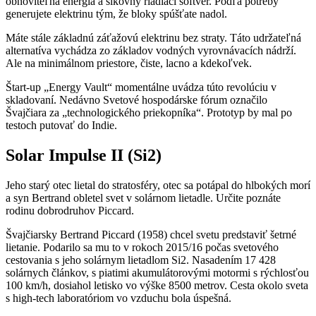
obnoviteľná energia a šikovný riadiaci softvér. Podľa potreby
generujete elektrinu tým, že bloky spúšťate nadol.
Máte stále základnú záťažovú elektrinu bez straty. Táto udržateľná
alternatíva vychádza zo základov vodných vyrovnávacích nádrží.
Ale na minimálnom priestore, čiste, lacno a kdekoľvek.
Štart-up „Energy Vault“ momentálne uvádza túto revolúciu v
skladovaní. Nedávno Svetové hospodárske fórum označilo
Švajčiara za „technologického priekopníka“. Prototyp by mal po
testoch putovať do Indie.
Solar Impulse II (Si2)
Jeho starý otec lietal do stratosféry, otec sa potápal do hlbokých morí
a syn Bertrand obletel svet v solárnom lietadle. Určite poznáte
rodinu dobrodruhov Piccard.
Švajčiarsky Bertrand Piccard (1958) chcel svetu predstaviť šetrné
lietanie. Podarilo sa mu to v rokoch 2015/16 počas svetového
cestovania s jeho solárnym lietadlom Si2. Nasadením 17 428
solárnych článkov, s piatimi akumulátorovými motormi s rýchlosťou
100 km/h, dosiahol letisko vo výške 8500 metrov. Cesta okolo sveta
s high-tech laboratóriom vo vzduchu bola úspešná.