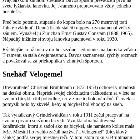
švajčiarskom zimnom stredisku Davos spustili prevádzku prvú na
svete lyžiarsku lanovku. Jej J-rameno prepravovalo vždy jedného
hostiteľa.
Preč bolo potenie, stúpanie do kopca bolo na 270 metrovej trati
ľahké zvládnuť. Denná lístok stál 50 rappev a zaznamenal veľký
záujem. Vynašiel ju Zürichan Ernst Gustav Constam (1888-1965).
Nápaditý inžinier si svoju lanovku patentoval v roku 1930.
Rýchlejšie to už bolo v druhej sezóne. Jednomiestna lanovka vďaka
T-ramenu sa stala dvojumestnou. Davos zaznamenal rýchly rozmach
a považoval sa za priekopníka v zimných športoch.
Sneháď Velogemel
Drevorubateľ Christian Brühlmann (1872-1953) ochorel v mladosti
na detskú obrnu. Napriek svojej chôdziacim ťažkostiam sa v lete na
svojom bicykli cítil pohodlne, no v zime to bolo náročné. Človek si
pomyslí: bolo by skvelé, keby aj bicykel bol vhodný na sneh.
Tak vynaliezavý Grindelwaldčan v roku 1911 začal pracovať na
svojom prvom snežnom bicykli. Vznikla obratná drevená
konštrukcia, ktorú si sadol ako na bicykel, ale namiesto kolies mala
lyže. Miestni ho rýchlo začali nazývať „Velogemel“ (bicyklový
sánka) podľa svojej miestnej reči. V tom istom roku si Brühlmann