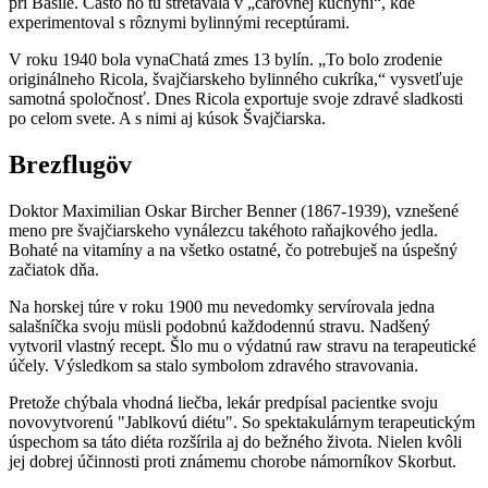
pri Basile. Často ho tu stretávala v „čarovnej kuchyni“, kde
experimentoval s rôznymi bylinnými receptúrami.
V roku 1940 bola vynaChatá zmes 13 bylín. „To bolo zrodenie
originálneho Ricola, švajčiarskeho bylinného cukríka,“ vysvetľuje
samotná spoločnosť. Dnes Ricola exportuje svoje zdravé sladkosti
po celom svete. A s nimi aj kúsok Švajčiarska.
Brezflugöv
Doktor Maximilian Oskar Bircher Benner (1867-1939), vznešené
meno pre švajčiarskeho vynálezcu takéhoto raňajkového jedla.
Bohaté na vitamíny a na všetko ostatné, čo potrebuješ na úspešný
začiatok dňa.
Na horskej túre v roku 1900 mu nevedomky servírovala jedna
salašníčka svoju müsli podobnú každodennú stravu. Nadšený
vytvoril vlastný recept. Šlo mu o výdatnú raw stravu na terapeutické
účely. Výsledkom sa stalo symbolom zdravého stravovania.
Pretože chýbala vhodná liečba, lekár predpísal pacientke svoju
novovytvorenú "Jablkovú diétu". So spektakulárnym terapeutickým
úspechom sa táto diéta rozšírila aj do bežného života. Nielen kvôli
jej dobrej účinnosti proti známemu chorobe námorníkov Skorbut.