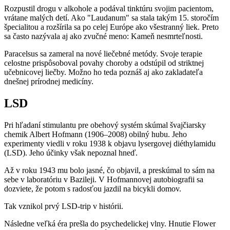
Rozpustil drogu v alkohole a podával tinktúru svojim pacientom,
vrátane malých detí. Ako "Laudanum" sa stala takým 15. storočím
špecialitou a rozšírila sa po celej Európe ako všestranný liek. Preto
sa často nazývala aj ako zvučné meno: Kameň nesmrteľnosti.
Paracelsus sa zameral na nové liečebné metódy. Svoje terapie
celostne prispôsoboval povahy choroby a odstúpil od striktnej
učebnicovej liečby. Možno ho teda poznáš aj ako zakladateľa
dnešnej prírodnej medicíny.
LSD
Pri hľadaní stimulantu pre obehový systém skúmal švajčiarsky
chemik Albert Hofmann (1906–2008) obilný hubu. Jeho
experimenty viedli v roku 1938 k objavu lysergovej diéthylamidu
(LSD). Jeho účinky však nepoznal hneď.
Až v roku 1943 mu bolo jasné, čo objavil, a preskúmal to sám na
sebe v laboratóriu v Bazileji. V Hofmannovej autobiografii sa
dozviete, že potom s radosťou jazdil na bicykli domov.
Tak vznikol prvý LSD-trip v histórii.
Následne veľká éra prešla do psychedelickej vlny. Hnutie Flower