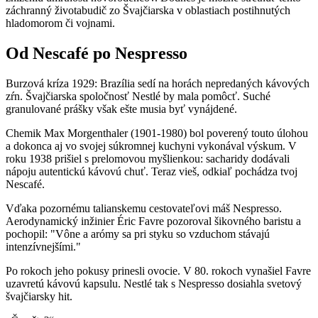
záchranný životabudič zo Švajčiarska v oblastiach postihnutých
hladomorom či vojnami.
Od Nescafé po Nespresso
Burzová kríza 1929: Brazília sedí na horách nepredaných kávových
zŕn. Švajčiarska spoločnosť Nestlé by mala pomôcť. Suché
granulované prášky však ešte musia byť vynájdené.
Chemik Max Morgenthaler (1901-1980) bol poverený touto úlohou
a dokonca aj vo svojej súkromnej kuchyni vykonával výskum. V
roku 1938 prišiel s prelomovou myšlienkou: sacharidy dodávali
nápoju autentickú kávovú chuť. Teraz vieš, odkiaľ pochádza tvoj
Nescafé.
Vďaka pozornému talianskemu cestovateľovi máš Nespresso.
Aerodynamický inžinier Éric Favre pozoroval šikovného baristu a
pochopil: "Vône a arómy sa pri styku so vzduchom stávajú
intenzívnejšími."
Po rokoch jeho pokusy prinesli ovocie. V 80. rokoch vynašiel Favre
uzavretú kávovú kapsulu. Nestlé tak s Nespresso dosiahla svetový
švajčiarsky hit.