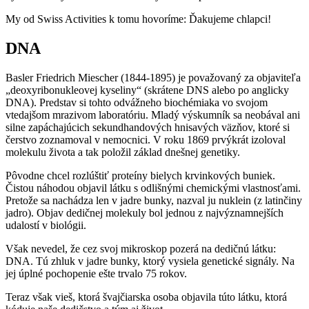
My od Swiss Activities k tomu hovoríme: Ďakujeme chlapci!
DNA
Basler Friedrich Miescher (1844-1895) je považovaný za objaviteľa
„deoxyribonukleovej kyseliny“ (skrátene DNS alebo po anglicky
DNA). Predstav si tohto odvážneho biochémiaka vo svojom
vtedajšom mrazivom laboratóriu. Mladý výskumník sa neobával ani
silne zapáchajúcich sekundhandových hnisavých väzňov, ktoré si
čerstvo zoznamoval v nemocnici. V roku 1869 prvýkrát izoloval
molekulu života a tak položil základ dnešnej genetiky.
Pôvodne chcel rozlúštiť proteíny bielych krvinkových buniek.
Čistou náhodou objavil látku s odlišnými chemickými vlastnosťami.
Pretože sa nachádza len v jadre bunky, nazval ju nuklein (z latinčiny
jadro). Objav dedičnej molekuly bol jednou z najvýznamnejších
udalostí v biológii.
Však nevedel, že cez svoj mikroskop pozerá na dedičnú látku:
DNA. Tú zhluk v jadre bunky, ktorý vysiela genetické signály. Na
jej úplné pochopenie ešte trvalo 75 rokov.
Teraz však vieš, ktorá švajčiarska osoba objavila túto látku, ktorá