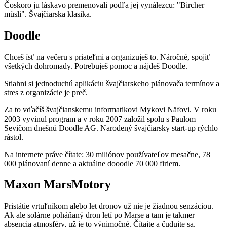
Čoskoro ju láskavo premenovali podľa jej vynálezcu: "Bircher
müsli". Švajčiarska klasika.
Doodle
Chceš ísť na večeru s priateľmi a organizuješ to. Náročné, spojiť
všetkých dohromady. Potrebuješ pomoc a nájdeš Doodle.
Stiahni si jednoduchú aplikáciu švajčiarskeho plánovača termínov a
stres z organizácie je preč.
Za to vďačíš švajčianskemu informatikovi Mykovi Näfovi. V roku
2003 vyvinul program a v roku 2007 založil spolu s Paulom
Sevičom dnešnú Doodle AG. Narodený švajčiarsky start-up rýchlo
rástol.
Na internete práve čítate: 30 miliónov používateľov mesačne, 78
000 plánovaní denne a aktuálne dooodle 70 000 firiem.
Maxon MarsMotory
Pristátie vrtuľníkom alebo let dronov už nie je žiadnou senzáciou.
Ak ale solárne poháňaný dron letí po Marse a tam je takmer
absencia atmosféry, už je to výnimočné. Čítajte a čudujte sa.