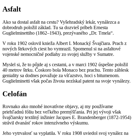
Asfalt
Ako sa dostal asfalt na cestu? Vyšehradský lekár, vynálezca a
dobrodruh položil základ. Tu sa dozvieš príbeh Ernesta
Guglielminettiho (1862–1943), prezývaného „Dr. Tmela“.
V roku 1902 oslovil knieža Albert I. Monacký Švajčiara. Prach z
nových štrkových ciest ho vymrazil. Spomenul si na asfaltové
vojenské nemocničné podlahy zo svojej služby v Sumatre.
Myslel si, že to pôjde aj s cestami, a v marci 1902 úspešne položil
40 metrov štrku. Čoskoro bola Monaco bez prachu. Tento záblesk
geniality sa dodnes považuje za víťazstvo, hoci s bitumenom.
Guglielminetti však počas života nezískal patent na svoje vynálezy.
Celofán
Rovnako ako mnohé inovatívne objavy, aj my používame
priehľadnú fóliu bez veľkého premýšľania. Pri jej vývoji však
švajčiarsky textilný inžinier Jacques E. Brandenberger (1872-1954)
strávil dvanásť rokov intenzívneho výskumu.
Jeho vytrvalosť sa vyplatila. V roku 1908 uviedol svoj vynález na