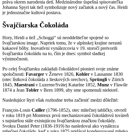
práva okrem narodenia detí. Medzinárodne úspešná spisovateľka
Johanna Spyri tak tiež symbolizuje nový začiatok a nový čas. Heidi
je jednoznačne kultová postava.
Švajčiarska Čokoláda
Hory, Heidi a tiež „Schoggi“ sú neoddeliteľne spojené so
švajčiarskou image. Napriek tomu, že v alpínskej krajine nerastú
kakaové bôby. Inovatívni vynálezcovia v 19. storočí pretvorili
švajčiarsku čokoládu na to, čím je dnes: symbol sladkej
výnimočnosti.
Po celej Švajčiarsku zakladali čokoládoví pionieri svoje známe
spoločnosti:
Favarger
v Ženeve 1826,
Kohler
v Lausanne 1830
(otec lístková čokoláda z lieskových orechov),
Sprüngli
v Zürich
1845,
Maestrani
v Luzerne/Svätej Kataríne 1852,
Munz
v Flawile
1874 a Jean
Tobler
v Bern 1899, aby sme spomenuli niektoré.
Nasledujúce štyri však rozhodne treba začleniť medzi dôležité:
François-Louis
Cailler
(1796-1852), otec mliečnej tabličky, otvoril
v roku 1819 pri Montreux prvú mechanizovanú čokoládovú továreň
s najstaršou stále existujúcou švajčiarskou značkou čokolády.
Svokra Daniel Peter (1836-1919) ho nasledoval ako vynálezca
mliečnej čokolády, keď v roku 1875 pridával kondenzované mlieko