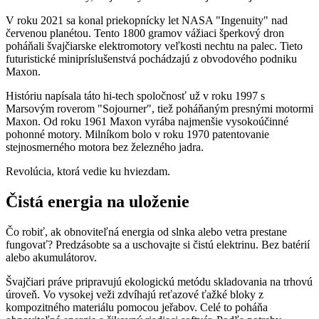
V roku 2021 sa konal priekopnícky let NASA "Ingenuity" nad
červenou planétou. Tento 1800 gramov vážiaci šperkový dron
poháňali švajčiarske elektromotory veľkosti nechtu na palec. Tieto
futuristické minipríslušenstvá pochádzajú z obvodového podniku
Maxon.
Históriu napísala táto hi-tech spoločnosť už v roku 1997 s
Marsovým roverom "Sojourner", tiež poháňaným presnými motormi
Maxon. Od roku 1961 Maxon vyrába najmenšie vysokoúčinné
pohonné motory. Milníkom bolo v roku 1970 patentovanie
stejnosmerného motora bez železného jadra.
Revolúcia, ktorá vedie ku hviezdam.
Čistá energia na uloženie
Čo robiť, ak obnoviteľná energia od slnka alebo vetra prestane
fungovať? Predzásobte sa a uschovajte si čistú elektrinu. Bez batérií
alebo akumulátorov.
Švajčiari práve pripravujú ekologickú metódu skladovania na trhovú
úroveň. Vo vysokej veži zdvíhajú reťazové ťažké bloky z
kompozitného materiálu pomocou jeřabov. Celé to poháňa