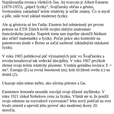
Najslávnejšia rovnica všetkých čias. Jej tvorcom je Albert Einstein
(1879-1955), „pápež fyziky“, švajčiarsky občan a génius.
Svetoznámy zakladateľ teórie relativity je určite známy. Čo si myslí
a píše, stále tvorí základ modernej fyziky.
Ale aj géniovia sú len ľudia: Einstein bol odmietnutý pri prvom
pokuse na ETH Zürich kvôli svojim slabým znalostiam
francúzskeho jazyka. Napriek tomu tam úspešne ukončil štúdium
ako učiteľ matematiky a fyziky. Počas práce ako kontrolór na
patentovom úrade v Bernu sa začal zaoberať základnými otázkami
fyziky.
V roku 1905 publikoval päť významných prác vo Švajčiarsku a
revolucionalizoval tak vedecké disciplíny. V roku 1907 prvýkrát
zhrnul svoju teóriu relativity písomne. Vznikla geniálna rovnica: E =
mc². Energia (E) sa rovná hmotnosti (m), krát rýchlosti svetla (c) na
druhú (2).
Ukazuje nám mimo iného, ako súvisia priestor a čas.
Einsteinov fenomén neustále rozvíjal svoje úžasné myšlienky. V
roku 1921 získal Nobelovu cenu za fyziku. Všimli ste si, že použil
svoju odmenu na rozvodové vyrovnanie? Jeho nový pohľad na svet
trvalo zmenil a upevnil jeho povesť ako modernej ikony 20.
storočia.