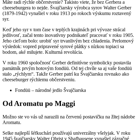
Máte radi rýchle občerstvenie? Takisto viete, že bez Gerbera a
cheeseburgera to nejde. Švajčiarsky výrobca syrov Walter Gerber
(1879-1942) vynašiel v roku 1913 po rokoch výskumu roztavený
syr.
Keď jeho syr v tom čase v teplých krajinách pri vývoze strácal
jedlivosť, začal tento inovatívny podnikateľ pracovať v roku 1905.
Jeho cieľom bolo: urobiť syr trvanlivým bez chladenia. Prelomový
výsledok: vopred pripravené syrové plátky s nízkou topiaci sa
bodom, aké milujete. Kulturná revolúcia.
V roku 1960 spoločnosť Gerber definitívne symbolicky postavila
pamätník prvým hotovým fondüü. Od tej chvíle sa aj vaše fondüü
stalo „rýchlym“. Takže Gerber patrí ku Švajčiarsku rovnako ako
cheeseburger rýchlemu občerstveniu.
Fondüü – národné jedlo Švajčiarska
Od Aromatu po Maggi
Možno ste vo vás už narazili na červenú postavičku na žltej nádobe
Aromatu.
Selke najlepší šéfkuchári používajú univerzálny všelyjak. V roku
1945 švajčiarsky Walter Obrist v Shafhausene vynašiel zázračné