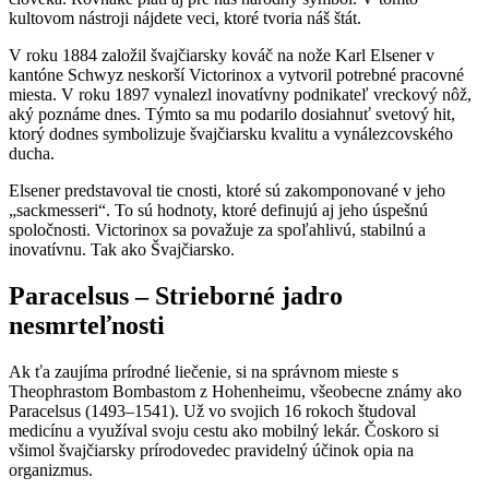
kultovom nástroji nájdete veci, ktoré tvoria náš štát.
V roku 1884 založil švajčiarsky kováč na nože Karl Elsener v
kantóne Schwyz neskorší Victorinox a vytvoril potrebné pracovné
miesta. V roku 1897 vynalezl inovatívny podnikateľ vreckový nôž,
aký poznáme dnes. Týmto sa mu podarilo dosiahnuť svetový hit,
ktorý dodnes symbolizuje švajčiarsku kvalitu a vynálezcovského
ducha.
Elsener predstavoval tie cnosti, ktoré sú zakomponované v jeho
„sackmesseri“. To sú hodnoty, ktoré definujú aj jeho úspešnú
spoločnosti. Victorinox sa považuje za spoľahlivú, stabilnú a
inovatívnu. Tak ako Švajčiarsko.
Paracelsus – Strieborné jadro
nesmrteľnosti
Ak ťa zaujíma prírodné liečenie, si na správnom mieste s
Theophrastom Bombastom z Hohenheimu, všeobecne známy ako
Paracelsus (1493–1541). Už vo svojich 16 rokoch študoval
medicínu a využíval svoju cestu ako mobilný lekár. Čoskoro si
všimol švajčiarsky prírodovedec pravidelný účinok opia na
organizmus.