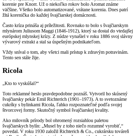
korenie pre Knorr. Už o niekoľko rokov bolo Aromat známe
väčšine. Všetko bolo automatizované, vrátane korenia. Dnes patrí
žltá korenička do každej švajčiarskej domácnosti.
Často kríza prináša aj príležitosti. Rovnako to bolo s švajčiarskym
mlynárom Juliusom Maggi (1846-1912), ktorý sa dostal do vtedajšej
európskej mlynskej krízy. Z núdze vynašiel v roku 1886 svoj slávny
vývarový extrakt a stal sa úspešným podnikateľom.
Vždy sníval o tom, aby všetci mali prístup k zdravým potravinám.
Tento sen stále žije.
Ricola
„Kto to vyskúšal?“
Toto reklamné heslo pravdepodobne poznáš. Vytvoril ho skúsený
švajčiarsky pekár Emil Richterich (1901–1973). A to svetoznáme
cukríky s bylinkami Ricola, ľahko rozpoznateľné podľa svojej
štvorcovej formy. Skutočný symbol švajčiarskej kvality.
Ako milovník prírody bol ohromený rozsiahlou paletou
švajčiarskych bylín: „Musel by z toho niečo rozumné vyrobiť,“
povedal. V roku 1930 založil Richterich & Co., cukrársku továreň