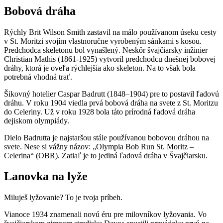
Bobová dráha
Rýchly Brit Wilson Smith zastavil na málo používanom úseku cesty
v St. Moritzi svojím vlastnoručne vyrobeným sánkami s kosou.
Predchodca skeletonu bol vynašlený. Neskôr švajčiarsky inžinier
Christian Mathis (1861-1925) vytvoril predchodcu dnešnej bobovej
dráhy, ktorá je oveľa rýchlejšia ako skeleton. Na to však bola
potrebná vhodná trať.
Šikovný hotelier Caspar Badrutt (1848–1904) pre to postavil ľadovú
dráhu. V roku 1904 viedla prvá bobová dráha na svete z St. Moritzu
do Celeriny. Už v roku 1928 bola táto prírodná ľadová dráha
dejiskom olympiády.
Dielo Badrutta je najstaršou stále používanou bobovou dráhou na
svete. Nese si vážny názov: „Olympia Bob Run St. Moritz –
Celerina“ (OBR). Zatiaľ je to jediná ľadová dráha v Švajčiarsku.
Lanovka na lyže
Miluješ lyžovanie? To je tvoja príbeh.
Vianoce 1934 znamenali novú éru pre milovníkov lyžovania. Vo