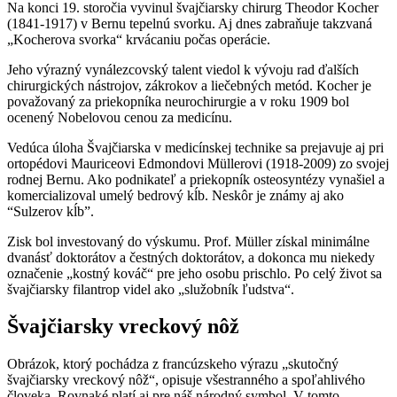
Na konci 19. storočia vyvinul švajčiarsky chirurg Theodor Kocher
(1841-1917) v Bernu tepelnú svorku. Aj dnes zabraňuje takzvaná
„Kocherova svorka“ krvácaniu počas operácie.
Jeho výrazný vynálezcovský talent viedol k vývoju rad ďalších
chirurgických nástrojov, zákrokov a liečebných metód. Kocher je
považovaný za priekopníka neurochirurgie a v roku 1909 bol
ocenený Nobelovou cenou za medicínu.
Vedúca úloha Švajčiarska v medicínskej technike sa prejavuje aj pri
ortopédovi Mauriceovi Edmondovi Müllerovi (1918-2009) zo svojej
rodnej Bernu. Ako podnikateľ a priekopník osteosyntézy vynašiel a
komercializoval umelý bedrový kĺb. Neskôr je známy aj ako
“Sulzerov kĺb”.
Zisk bol investovaný do výskumu. Prof. Müller získal minimálne
dvanásť doktorátov a čestných doktorátov, a dokonca mu niekedy
označenie „kostný kováč“ pre jeho osobu prischlo. Po celý život sa
švajčiarsky filantrop videl ako „služobník ľudstva“.
Švajčiarsky vreckový nôž
Obrázok, ktorý pochádza z francúzskeho výrazu „skutočný
švajčiarsky vreckový nôž“, opisuje všestranného a spoľahlivého
človeka. Rovnaké platí aj pre náš národný symbol. V tomto