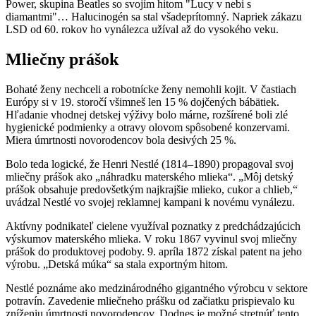
Power, skupina Beatles so svojím hitom "Lucy v nebi s
diamantmi"… Halucinogén sa stal všadeprítomný. Napriek zákazu
LSD od 60. rokov ho vynálezca užíval až do vysokého veku.
Mliečny prášok
Bohaté ženy nechceli a robotnícke ženy nemohli kojit. V častiach
Európy si v 19. storočí všimneš len 15 % dojčených bábätiek.
Hľadanie vhodnej detskej výživy bolo márne, rozšírené boli zlé
hygienické podmienky a otravy olovom spôsobené konzervami.
Miera úmrtnosti novorodencov bola desivých 25 %.
Bolo teda logické, že Henri Nestlé (1814–1890) propagoval svoj
mliečny prášok ako „náhradku materského mlieka“. „Môj detský
prášok obsahuje predovšetkým najkrajšie mlieko, cukor a chlieb,“
uvádzal Nestlé vo svojej reklamnej kampani k novému vynálezu.
Aktívny podnikateľ cielene využíval poznatky z predchádzajúcich
výskumov materského mlieka. V roku 1867 vyvinul svoj mliečny
prášok do produktovej podoby. 9. apríla 1872 získal patent na jeho
výrobu. „Detská múka“ sa stala exportným hitom.
Nestlé poznáme ako medzinárodného gigantného výrobcu v sektore
potravín. Zavedenie mliečneho prášku od začiatku prispievalo ku
zníženiu úmrtnosti novorodencov. Dodnes je možné stretnúť tento