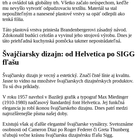
trh a ovládol tak globálny trh. Všetko začalo neúspechom, keďže
mu nevyšlo vytvoriť odpudzovaciu textíliu. Materiál sa stal
nepoužiteľným a nanesené plastové vrstvy sa opäť odlepili ako
tenká fólia.
Táto plastová vrstva priniesla Brandenbergerovi zásadný návod.
Zdokonalil budúci celofán a vyvinul jeho strojovú výrobu. Dnes je
táto priehľadná kuchynská pomôcka takmer nepostrádateľná.
Švajčiarsky dizajn: od Helvetica po SIGG
fľašu
Švajčiarsky dizajn je vecný a estetický. Značí čisté línie aj kvalitu.
Jasne to vidno na množstve švajčiarskych dizajnérskych produktov.
Tu sú dva príklady.
V roku 1957 navrhol v Bazileji grafik a typograf Max Miedinger
(1910-1980) nadčasový štandardný font Helvetica. Jej funkčná
elegancia ju robí ikonou švajčiarskeho dizajnu. Dnes patrí medzi
najrozšírenejšie písma našej doby.
Existujú však aj ďalšie elegantné švajčiarske vynálezy. Svetoznáme
osobnosti od Cameron Diaz po Roger Federer či Greta Thunberg
sľubujú večne krásnu švajčiarsku dizajnérsku fľašu Sigg.