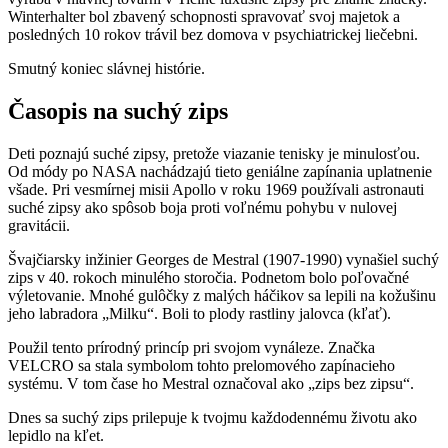
Winterhalter bol zbavený schopnosti spravovať svoj majetok a
posledných 10 rokov trávil bez domova v psychiatrickej liečebni.
Smutný koniec slávnej histórie.
Časopis na suchý zips
Deti poznajú suché zipsy, pretože viazanie tenisky je minulosťou.
Od módy po NASA nachádzajú tieto geniálne zapínania uplatnenie
všade. Pri vesmírnej misii Apollo v roku 1969 používali astronauti
suché zipsy ako spôsob boja proti voľnému pohybu v nulovej
gravitácii.
Švajčiarsky inžinier Georges de Mestral (1907-1990) vynašiel suchý
zips v 40. rokoch minulého storočia. Podnetom bolo poľovačné
výletovanie. Mnohé gulôčky z malých háčikov sa lepili na kožušinu
jeho labradora „Milku“. Boli to plody rastliny jalovca (kľať).
Použil tento prírodný princíp pri svojom vynáleze. Značka
VELCRO sa stala symbolom tohto prelomového zapínacieho
systému. V tom čase ho Mestral označoval ako „zips bez zipsu“.
Dnes sa suchý zips prilepuje k tvojmu každodennému životu ako
lepidlo na kľet.