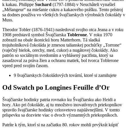
k kakau. Philippe
Suchard
(1797-1884) v Neuchâteli vynašiel
„Mélangeur“ na miešanie cukru a kakaového prášku. Tento prístroj
sa dodnes používa vo všetkých švajčiarskych výrobnách čokolády v
Muss.
Theodor Tobler (1876-1941) nasledoval svojho otca Jeana a v roku
1908 predstavil symbol Švajčiarska
Toblerone
. V roku 1970
zobrazil na obale ikonickú horu Matterhorn. Tá sladká
trojuholníková čokoláda je zmesou talianskej pochúťky „Torrone“
(vaječný bielok, orechy, med, cukor) a nugátovej čokolády. Ako
patrón so sociálnym svedomím a vyhlásený pacifista, ktorý sa
zasadzoval za práva žien a ochranu matiek, bol tvorca Toblerone
vpred pred svojím časom.
9 švajčiarskych čokoládových tovární, ktoré si zamilujete
Od Swatch po Longines Feuille d’Or
Švajčiarske hodinky patria rovnako ku Švajčiarsku ako Heidi a
hory. Ako pri čokoláde, aj tu množstvo inovatívnych priekopníkov
spravilo švajčiarske hodinky celosvetovo najslávnejšími. V tomto
príspevku sa dozviete viac o dvoch významných priekopníkoch.
Patríte k tým, ktorí si na začiatku 80. rokov mohli prvýkrát kúpiť