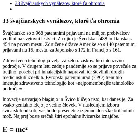
33 švajčiarskych vynálezov, ktoré ťa ohromia
33 švajčiarskych vynálezov, ktoré ťa ohromia
Švajčiarsko so z 968 patentnimi prijavami na milijon prebivalcev
vodilni na svetovni lestvici. Za njim je Švedska s 488 in Danska s
454 na prvem mestu. Združene države Amerike so s 140 patentnimi
prijavami na 15. mestu, za Japonsko s 172 in Francijo s 161.
Zdravstvena tehnologija velja za zelo raziskovalno intenzivno
področje. V drugem letu zadnje pandemije so se prijave povečale za
tretjino, posebej pri inhalacijskih napravah ter številnih drugih
medicinskih izdelkih. Evropski patentni urad (EPO) trenutno
imenuje zdravstveno tehnologijo kot »najpomembnejše tehnološko
področje«.
Inovacije ustvarjajo blaginjo in Švico kličejo tisto, kar danes je. Za
vsako genialno idejo je vedno človek. V naslednjem izboru
švicarskih odkritij vas bodo presenetile izjemne dosežke briljantnih
mož. Najprej boste srečali štiri epohalne švicarske iznajdbe.
E = mc²