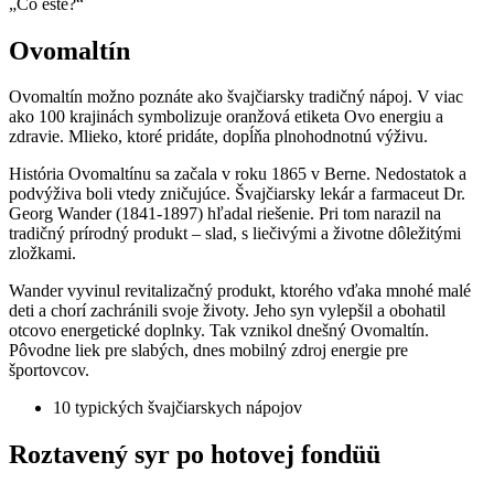
„Čo ešte?“
Ovomaltín
Ovomaltín možno poznáte ako švajčiarsky tradičný nápoj. V viac
ako 100 krajinách symbolizuje oranžová etiketa Ovo energiu a
zdravie. Mlieko, ktoré pridáte, dopĺňa plnohodnotnú výživu.
História Ovomaltínu sa začala v roku 1865 v Berne. Nedostatok a
podvýživa boli vtedy zničujúce. Švajčiarsky lekár a farmaceut Dr.
Georg Wander (1841-1897) hľadal riešenie. Pri tom narazil na
tradičný prírodný produkt – slad, s liečivými a životne dôležitými
zložkami.
Wander vyvinul revitalizačný produkt, ktorého vďaka mnohé malé
deti a chorí zachránili svoje životy. Jeho syn vylepšil a obohatil
otcovo energetické doplnky. Tak vznikol dnešný Ovomaltín.
Pôvodne liek pre slabých, dnes mobilný zdroj energie pre
športovcov.
10 typických švajčiarskych nápojov
Roztavený syr po hotovej fondüü