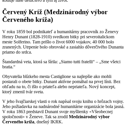
kóduje naše dedičstvo a tým aj život.
Červený Kríž (Medzinárodný výbor
Červeného kríža)
V roku 1859 bol podnikateľ a humanitárny pracovník zo Ženevy
Henry Dunant (1828-1910) svedkom bitky pri severoitalickom
meste Solferino. Tam prišlo o život 6000 vojakov, 40 000 bolo
zranených. Utrpenie bolo obrovské a zasiahlo dôverčivého Dunanta
priamo do srdca.
Štandardná veta, ktorá sa šírila: „Siamo tutti fratelli“ – „Sme všetci
bratia.“
Obyvatelia blízkeho mesta Castiglione sa najlepšie ako mohli
postarali o obete bitky. Dunant aktívne pomáhal na prvej línii. Bez
ohľadu na to, či išlo o priateľa alebo nepriateľa. Nový koncept,
ktorý zmenil tvár sveta.
V jeho švajčiarskej vlasti o rok napísal svoju knihu o hrôzach vojny.
Jeho požiadavka na nadnárodné humanitárne organizácie bola jasná.
V roku 1863 predstavil Dunant svoje myšlienky «Všeobecnej
spoločnosti» v Ženeve. Tak sa zrodil
Medzinárodný výbor
Červeného kríža
, dnešný IKRK.