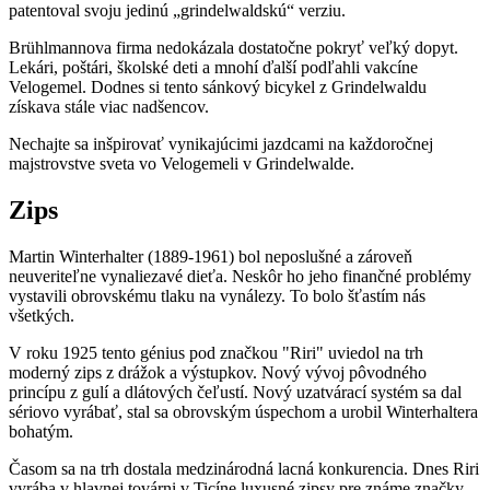
patentoval svoju jedinú „grindelwaldskú“ verziu.
Brühlmannova firma nedokázala dostatočne pokryť veľký dopyt.
Lekári, poštári, školské deti a mnohí ďalší podľahli vakcíne
Velogemel. Dodnes si tento sánkový bicykel z Grindelwaldu
získava stále viac nadšencov.
Nechajte sa inšpirovať vynikajúcimi jazdcami na každoročnej
majstrovstve sveta vo Velogemeli v Grindelwalde.
Zips
Martin Winterhalter (1889-1961) bol neposlušné a zároveň
neuveriteľne vynaliezavé dieťa. Neskôr ho jeho finančné problémy
vystavili obrovskému tlaku na vynálezy. To bolo šťastím nás
všetkých.
V roku 1925 tento génius pod značkou "Riri" uviedol na trh
moderný zips z drážok a výstupkov. Nový vývoj pôvodného
princípu z gulí a dlátových čeľustí. Nový uzatvárací systém sa dal
sériovo vyrábať, stal sa obrovským úspechom a urobil Winterhaltera
bohatým.
Časom sa na trh dostala medzinárodná lacná konkurencia. Dnes Riri
vyrába v hlavnej továrni v Ticíne luxusné zipsy pre známe značky.