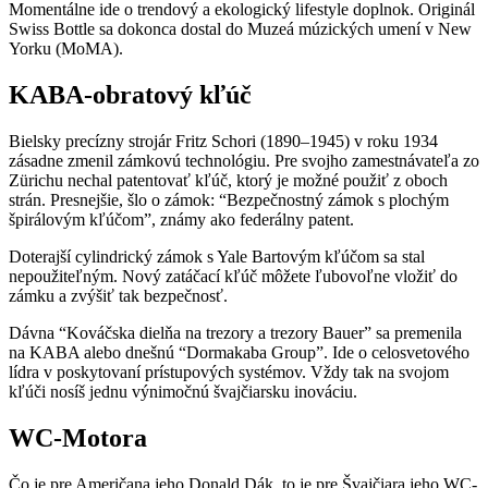
Momentálne ide o trendový a ekologický lifestyle doplnok. Originál
Swiss Bottle sa dokonca dostal do Muzeá múzických umení v New
Yorku (MoMA).
KABA-obratový kľúč
Bielsky precízny strojár Fritz Schori (1890–1945) v roku 1934
zásadne zmenil zámkovú technológiu. Pre svojho zamestnávateľa zo
Zürichu nechal patentovať kľúč, ktorý je možné použiť z oboch
strán. Presnejšie, šlo o zámok: “Bezpečnostný zámok s plochým
špirálovým kľúčom”, známy ako federálny patent.
Doterajší cylindrický zámok s Yale Bartovým kľúčom sa stal
nepoužiteľným. Nový zatáčací kľúč môžete ľubovoľne vložiť do
zámku a zvýšiť tak bezpečnosť.
Dávna “Kováčska dielňa na trezory a trezory Bauer” sa premenila
na KABA alebo dnešnú “Dormakaba Group”. Ide o celosvetového
lídra v poskytovaní prístupových systémov. Vždy tak na svojom
kľúči nosíš jednu výnimočnú švajčiarsku inováciu.
WC-Motora
Čo je pre Američana jeho Donald Dák, to je pre Švajčiara jeho WC-