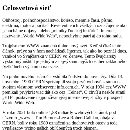
Celosvetová sieť
Ohňostroj, poľnohospodárstvo, koleso, meranie času, písmo,
elektrina, motor a počítač. Reverentne ich všetkých označujeme ako
„epochálne objavy“ alebo „milníky ľudskej histórie“. Internet,
nazývaný „World Wide Web“, nepochybne patrí aj do tohto radu.
Trojpísmeno WWW znamená úplne nový svet. Keď si čítaš tento
článok, práve sa v ňom nachádzaš. Internet, tak ako ho poznáš dnes,
vznikol vo Švajčiarsku v CERN vo Ženeve. Tento švajčiarsky
výskumný inštitút je jedným z najvýznamnejších centier základného
fyzikálneho výskumu na svete.
Na prahu nového tisícročia vstúpila ľudstvo do novej éry. Dňa 13.
novembra 1990 CERN sprístupnil svoju prvú webovú stránku na
svojom vlastnom webserveri: info.cern.ch. V roku 1994 cez WWW
prenikali prvýkrát viac dát ako cez „Telnet“. O chvíľu neskôr stratil
„FTP“ postavenie najpoužívanejšej internetovej služby v prospech
World Wide Web.
V roku 2021 bolo online 1,88 miliardy webových stránok pod
názvom „www“. Tim Berners-Lee a Robert Cailliau, obaja v
CERN, boli v roku 1989 označení za duchovných otcov a teda
vynálezcov týchto našich obľúbených troch písmen.