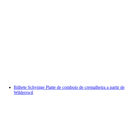
Bilhete da Gornergrat Bahn a partir de
Zermatt
por pessoa
a partir de €74
Bilhete Schynige Platte de comboio de cremalheira a partir de
Wilderswil