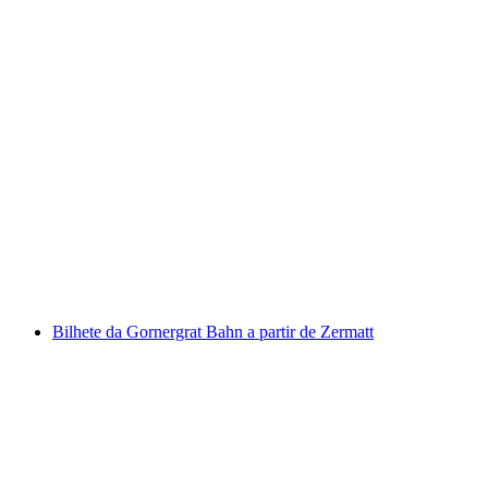
Bilhete Stoosbahn de Schwyz
por pessoa
a partir de €13
Bilhete da Gornergrat Bahn a partir de Zermatt