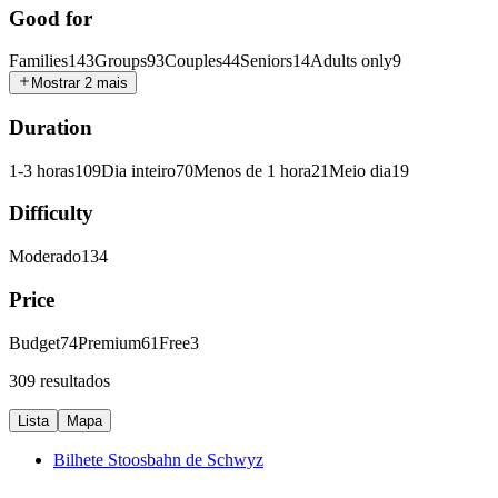
Good for
Families
143
Groups
93
Couples
44
Seniors
14
Adults only
9
Mostrar 2 mais
Duration
1-3 horas
109
Dia inteiro
70
Menos de 1 hora
21
Meio dia
19
Difficulty
Moderado
134
Price
Budget
74
Premium
61
Free
3
309 resultados
Lista
Mapa
Bilhete Stoosbahn de Schwyz