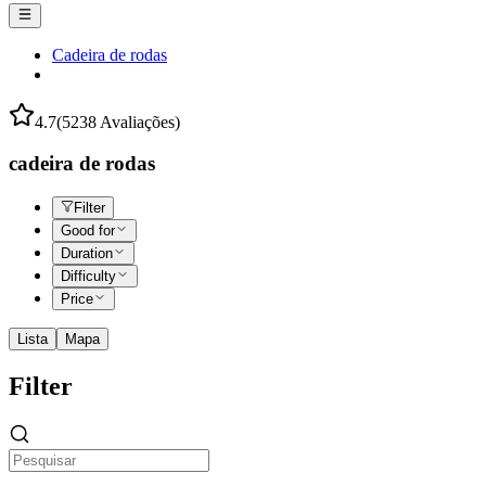
Cadeira de rodas
4.7
(5238 Avaliações)
cadeira de rodas
Filter
Good for
Duration
Difficulty
Price
Lista
Mapa
Filter