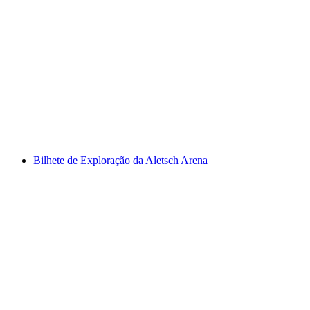
Bilhete para o Swiss Vapeur Parc em Port
Valais
por pessoa
a partir de €26
Bilhete de Exploração da Aletsch Arena