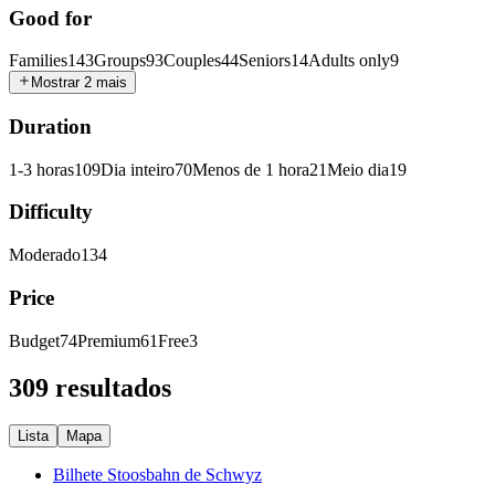
Good for
Families
143
Groups
93
Couples
44
Seniors
14
Adults only
9
Mostrar 2 mais
Duration
1-3 horas
109
Dia inteiro
70
Menos de 1 hora
21
Meio dia
19
Difficulty
Moderado
134
Price
Budget
74
Premium
61
Free
3
309 resultados
Lista
Mapa
Bilhete Stoosbahn de Schwyz