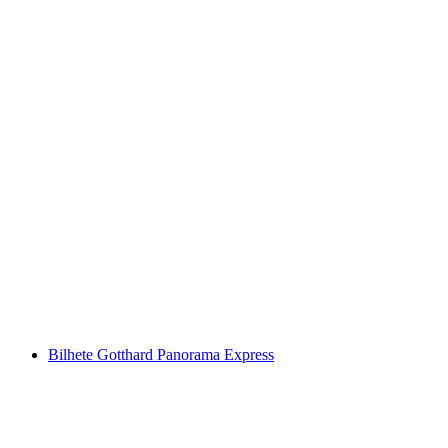
Bilhete Stanserhorn: Teleférico e CabriO
por pessoa
a partir de €46
Bilhete Gotthard Panorama Express