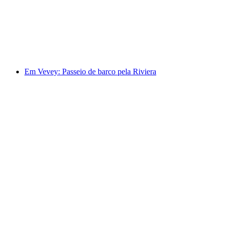
por pessoa
a partir de €183
Em Vevey: Passeio de barco pela Riviera