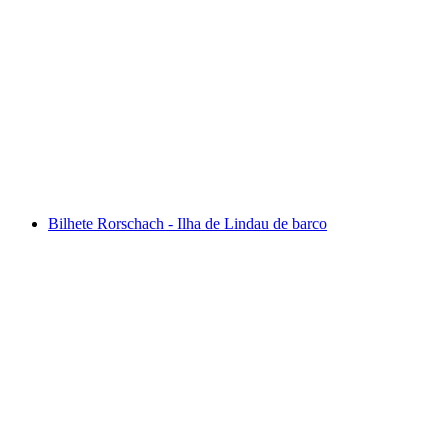
Pilatus - passeio dourado auto-guiado a partir
de Lucerna, incluindo cruzeiro
por pessoa
a partir de €134
Bilhete Rorschach - Ilha de Lindau de barco