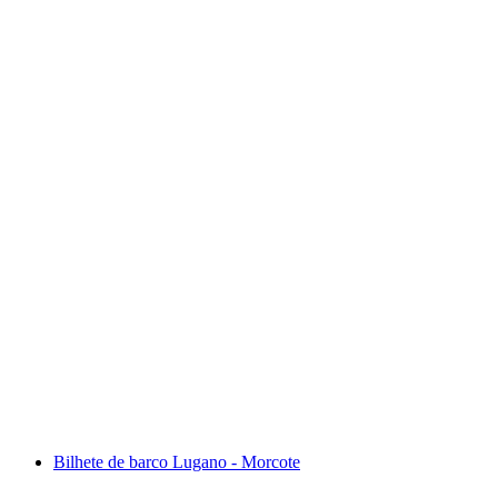
Bilhete Palm Express Postauto de St. Moritz ou
Lugano
por pessoa
a partir de €103
Bilhete de barco Lugano - Morcote