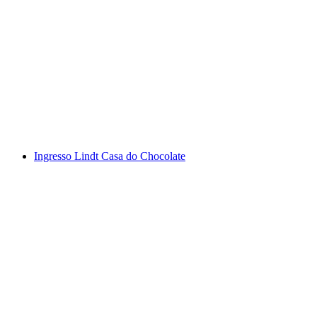
Em Vevey: Passeio de barco pela Riviera
por pessoa
a partir de €43
Ingresso Lindt Casa do Chocolate