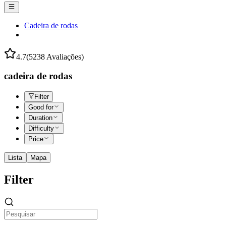
Cadeira de rodas
4.7
(5238 Avaliações)
cadeira de rodas
Filter
Good for
Duration
Difficulty
Price
Lista
Mapa
Filter