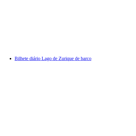
De Grindelwald: Bilhete para Jungfraujoch
com reserva de comboio incluída
por pessoa
a partir de €278
Bilhete diário Lago de Zurique de barco