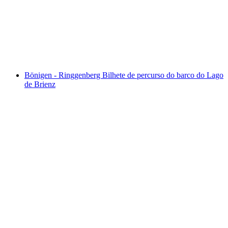
por pessoa
a partir de €31
Bönigen - Ringgenberg Bilhete de percurso do barco do Lago
de Brienz