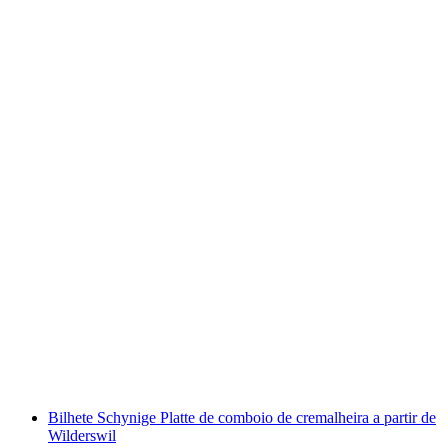
Bilhete da Gornergrat Bahn a partir de
Zermatt
por pessoa
a partir de €74
Bilhete Schynige Platte de comboio de cremalheira a partir de
Wilderswil