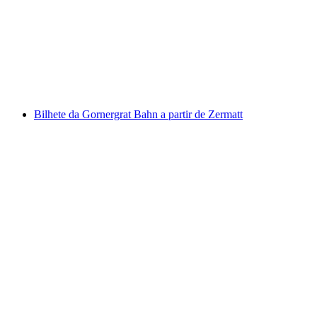
Bilhete Stoosbahn de Schwyz
por pessoa
a partir de €13
Bilhete da Gornergrat Bahn a partir de Zermatt