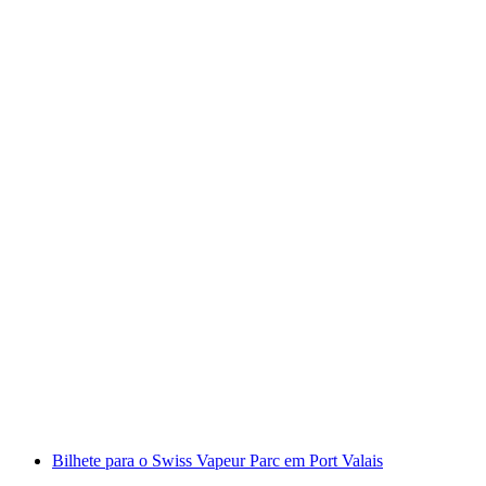
Bilhete diário Lago de Zurique de barco
por pessoa
a partir de €41
Bilhete para o Swiss Vapeur Parc em Port Valais