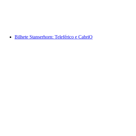
por pessoa
a partir de €38
Bilhete Stanserhorn: Teleférico e CabriO