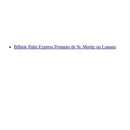
Bilhete Luzerna - Vitznau de barco
por pessoa
a partir de €35
Bilhete Palm Express Postauto de St. Moritz ou Lugano