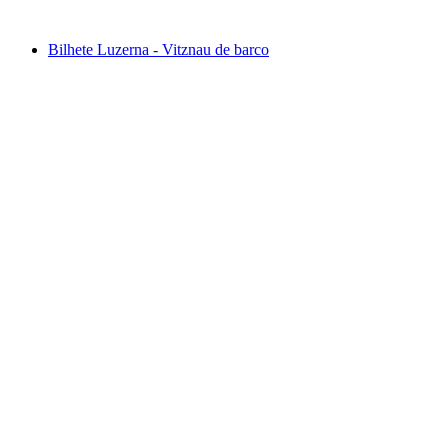
a partir de €84
Bilhete Luzerna - Vitznau de barco