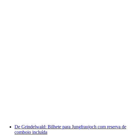
Bönigen - Ringgenberg Bilhete de percurso do
barco do Lago de Brienz
por pessoa
a partir de €6
De Grindelwald: Bilhete para Jungfraujoch com reserva de
comboio incluída