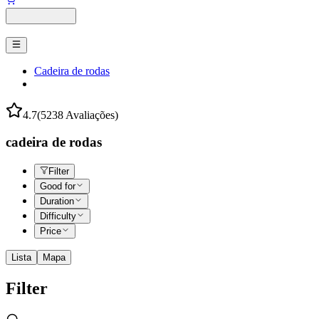
Cadeira de rodas
4.7
(5238 Avaliações)
cadeira de rodas
Filter
Good for
Duration
Difficulty
Price
Lista
Mapa
Filter