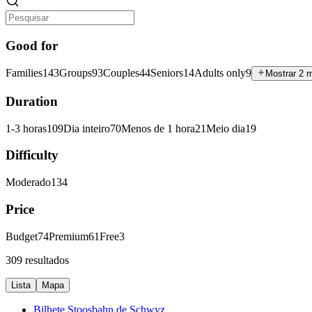
Good for
Families
143
Groups
93
Couples
44
Seniors
14
Adults only
9
Mostrar 2 
Duration
1-3 horas
109
Dia inteiro
70
Menos de 1 hora
21
Meio dia
19
Difficulty
Moderado
134
Price
Budget
74
Premium
61
Free
3
309 resultados
Lista
Mapa
Bilhete Stoosbahn de Schwyz