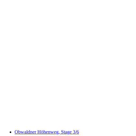
ViaJacobi, Stage 9/33
Obwaldner Höhenweg, Stage 3/6