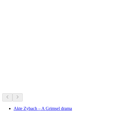
Lake Brienz
A decorrer agora
Recomendado com base no que está a acontecer agora
Akte Zybach – A Grimsel drama