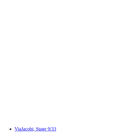
Caminhada privada ao Brienzer Rothorn com
um triatleta suíço a partir de Brienz
por pessoa
a partir de €340
ViaJacobi, Stage 9/33