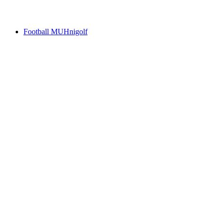
Acesso livre
Football MUHnigolf
Football MUHnigolf