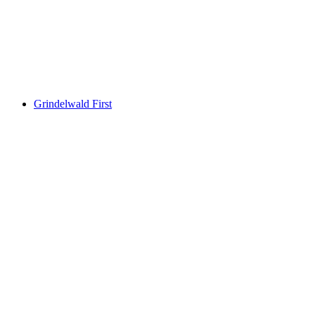
Parque de Pequenos Bidmi
Grindelwald First