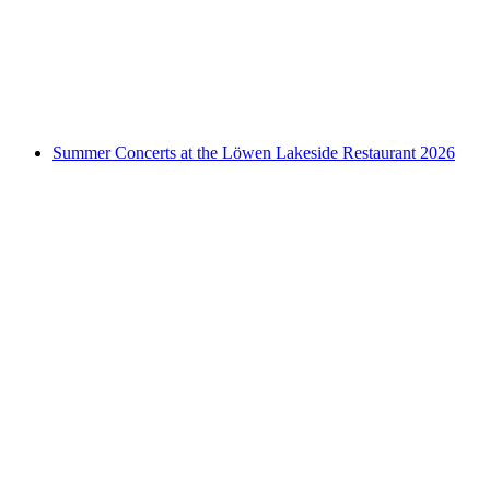
Pop-up Restaurant MUHzzeria
Acesso livre
Summer Concerts at the Löwen Lakeside Restaurant 2026
Summer Concerts at the Löwen Lakeside
Restaurant 2026