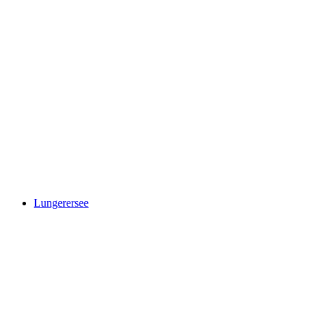
Giessbachfälle
Lungerersee