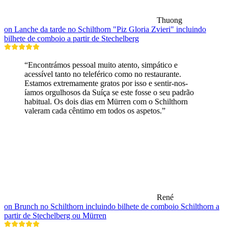
Thuong
on Lanche da tarde no Schilthorn "Piz Gloria Zvieri" incluindo
bilhete de comboio a partir de Stechelberg
“Encontrámos pessoal muito atento, simpático e
acessível tanto no teleférico como no restaurante.
Estamos extremamente gratos por isso e sentir-nos-
íamos orgulhosos da Suíça se este fosse o seu padrão
habitual. Os dois dias em Mürren com o Schilthorn
valeram cada cêntimo em todos os aspetos.”
René
on Brunch no Schilthorn incluindo bilhete de comboio Schilthorn a
partir de Stechelberg ou Mürren