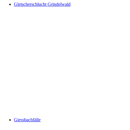
Gletscherschlucht Grindelwald
Gletscherschlucht Grindelwald
Giessbachfälle