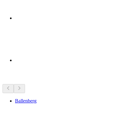
Pontos de interesse por perto
Ballenberg