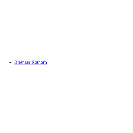
Lago de Brienz
Brienzer Rothorn