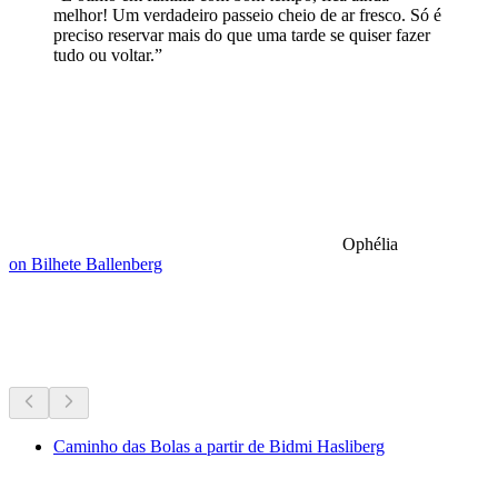
melhor! Um verdadeiro passeio cheio de ar fresco. Só é
preciso reservar mais do que uma tarde se quiser fazer
tudo ou voltar.”
Ophélia
on Bilhete Ballenberg
Caminhadas por perto
Tudo a 25 min de carro
Caminho das Bolas a partir de Bidmi Hasliberg