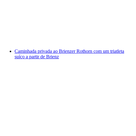
Caminho das Bolas a partir de Bidmi Hasliberg
por pessoa
a partir de €21
Caminhada privada ao Brienzer Rothorn com um triatleta
suíço a partir de Brienz