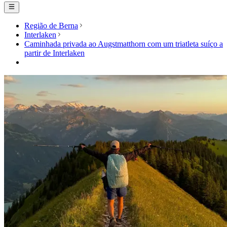
Região de Berna
Interlaken
Caminhada privada ao Augstmatthorn com um triatleta suíço a
partir de Interlaken