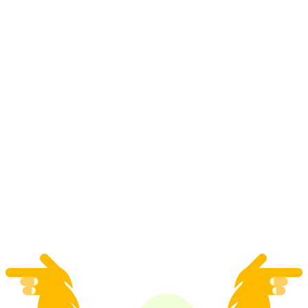
Caminhada privada com triatleta suíço a partir
de Kandersteg
por pessoa
a partir de €190