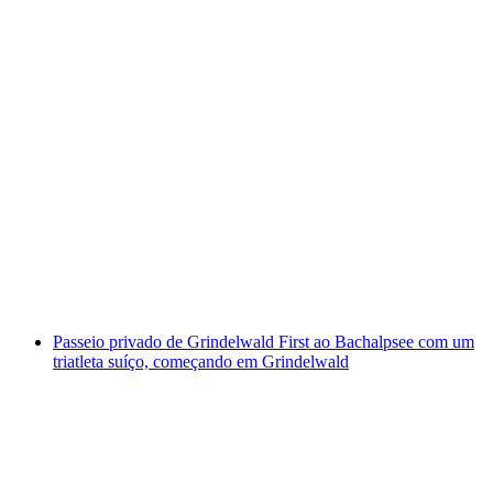
Caminhada privada no Pilatus com um
triatleta suíço a partir de Alplanchstad
por pessoa
a partir de €323
Passeio privado de Grindelwald First ao Bachalpsee com um
triatleta suíço, começando em Grindelwald