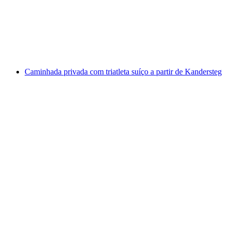
por pessoa
a partir de €345
Caminhada privada com triatleta suíço a partir de Kandersteg