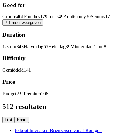
Good for
Groups
461
Families
179
Teens
49
Adults only
30
Seniors
17
1 meer weergeven
Duration
1-3 uur
343
Halve dag
55
Hele dag
39
Minder dan 1 uur
8
Difficulty
Gemiddeld
141
Price
Budget
232
Premium
106
512 resultaten
Lijst
Kaart
Jetboot Interlaken Brienzersee vanaf Bönigen