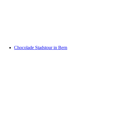
Luzern
per persoon
vanaf €43
Chocolade Stadstour in Bern