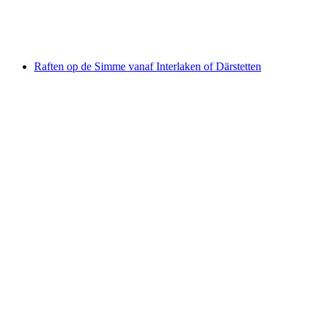
per persoon
vanaf €195
Raften op de Simme vanaf Interlaken of Därstetten