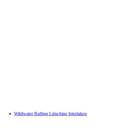
Culinaire Tour Bündner Herrschaft met de E-
Bike vanaf Bad Ragaz
per persoon
vanaf €78
Wildwater Rafting Lütschine Interlaken