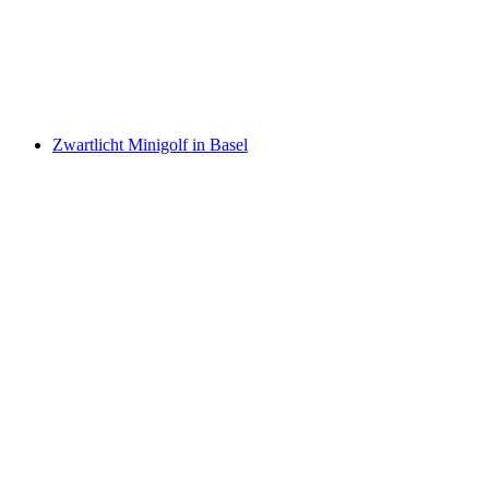
per persoon
vanaf €112
Zwartlicht Minigolf in Basel