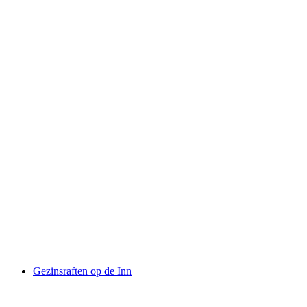
Rafting Tour Vorderrhein Rheinschlucht
per persoon
vanaf €140
Gezinsraften op de Inn