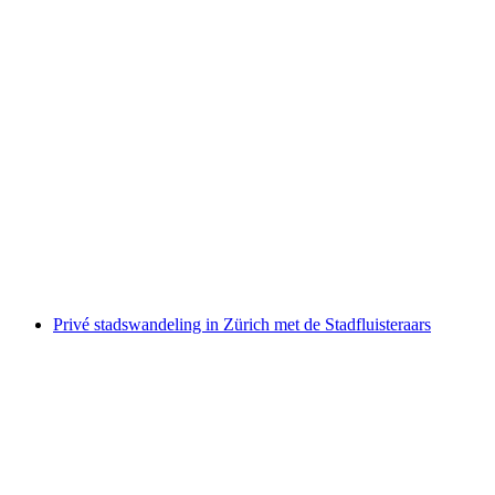
Raften op de Simme vanaf Interlaken of
Därstetten
per persoon
vanaf €144
Privé stadswandeling in Zürich met de Stadfluisteraars