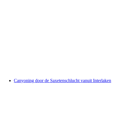
Raaktenten voor 3-6 personen: Boten huren
per persoon
vanaf €212
Canyoning door de Saxetenschlucht vanuit Interlaken