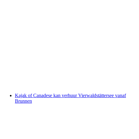
Raften bij Chateau d'Oex over de Saane van
Saanen/Gstaad naar Chateau d'Oex
per persoon
vanaf €140
Kajak of Canadese kan verhuur Vierwaldstättersee vanaf
Brunnen