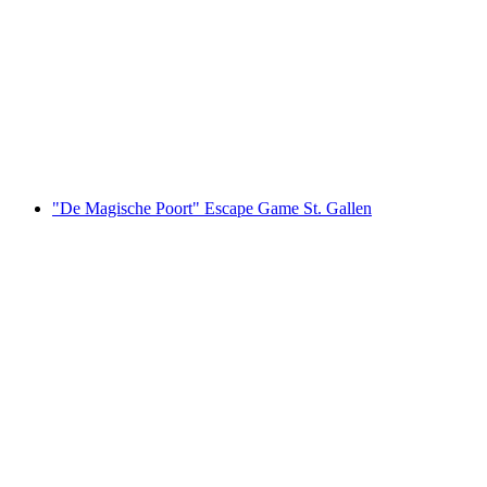
Uitstapje naar het meer van Iseltwald met de
elektrische quad vanuit Interlaken
per persoon
vanaf €145
"De Magische Poort" Escape Game St. Gallen