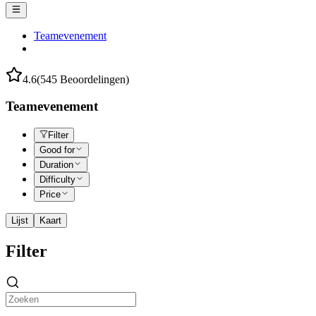
Teamevenement
4.6
(545 Beoordelingen)
Teamevenement
Filter
Good for
Duration
Difficulty
Price
Lijst
Kaart
Filter