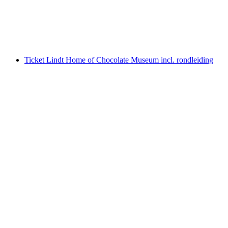
per persoon
vanaf €167
Ticket Lindt Home of Chocolate Museum incl. rondleiding