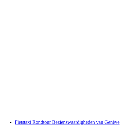
Chocolade Stadstour in Bern
per persoon
vanaf €62
Fietstaxi Rondtour Bezienswaardigheden van Genève