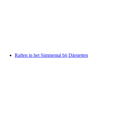
Gezinsraften op de Inn
per persoon
vanaf €92
Raften in het Simmental bij Därstetten