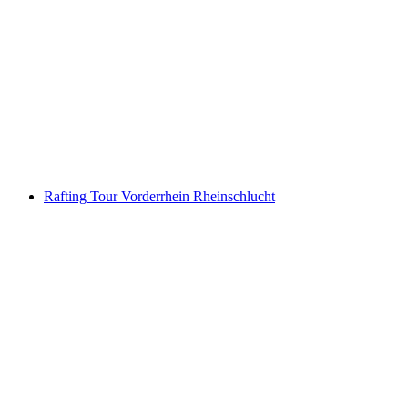
Jetboot Interlaken Brienzersee vanaf Bönigen
per persoon
vanaf €88
Rafting Tour Vorderrhein Rheinschlucht