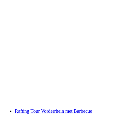
Raften in het Simmental bij Därstetten
per persoon
vanaf €151
Rafting Tour Vorderrhein met Barbecue