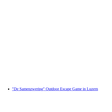
Ticket Lindt Home of Chocolate Museum incl.
rondleiding
per persoon
vanaf €34
"De Samenzwering" Outdoor Escape Game in Luzern