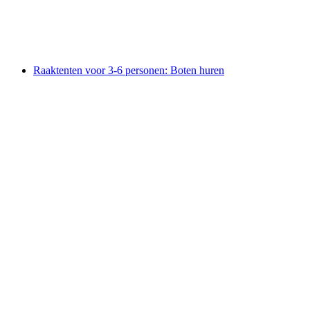
per persoon
vanaf €179
Raaktenten voor 3-6 personen: Boten huren