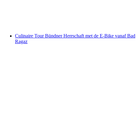
per persoon
vanaf €74
Culinaire Tour Bündner Herrschaft met de E-Bike vanaf Bad
Ragaz