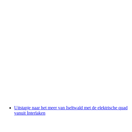
Zwartlicht Minigolf in Basel
per persoon
vanaf €17
Uitstapje naar het meer van Iseltwald met de elektrische quad
vanuit Interlaken