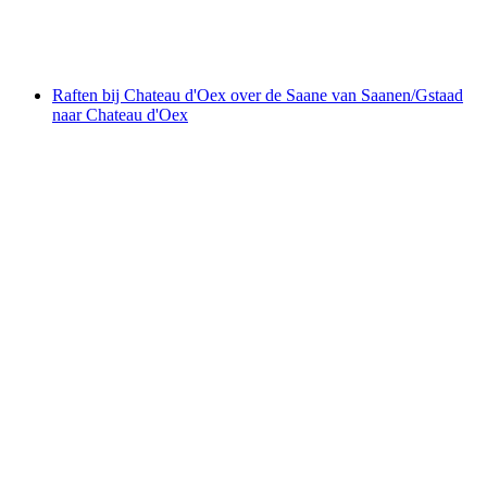
per persoon
vanaf €166
Raften bij Chateau d'Oex over de Saane van Saanen/Gstaad
naar Chateau d'Oex