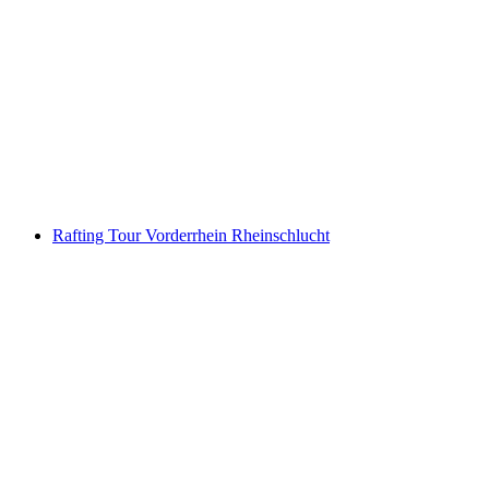
Jetboot Interlaken Brienzersee vanaf Bönigen
per persoon
vanaf €88
Rafting Tour Vorderrhein Rheinschlucht