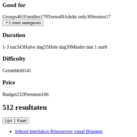
Good for
Groups
461
Families
179
Teens
49
Adults only
30
Seniors
17
1 meer weergeven
Duration
1-3 uur
343
Halve dag
55
Hele dag
39
Minder dan 1 uur
8
Difficulty
Gemiddeld
141
Price
Budget
232
Premium
106
512 resultaten
Lijst
Kaart
Jetboot Interlaken Brienzersee vanaf Bönigen