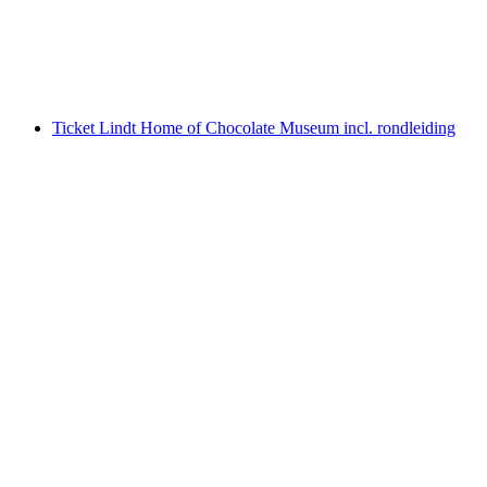
per persoon
vanaf €167
Ticket Lindt Home of Chocolate Museum incl. rondleiding