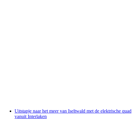
Zwartlicht Minigolf in Basel
per persoon
vanaf €17
Uitstapje naar het meer van Iseltwald met de elektrische quad
vanuit Interlaken