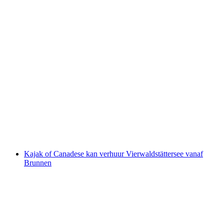
Raften bij Chateau d'Oex over de Saane van
Saanen/Gstaad naar Chateau d'Oex
per persoon
vanaf €140
Kajak of Canadese kan verhuur Vierwaldstättersee vanaf
Brunnen