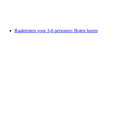
per persoon
vanaf €179
Raaktenten voor 3-6 personen: Boten huren