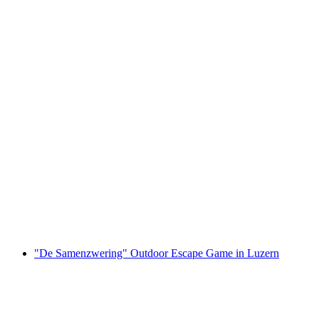
Ticket Lindt Home of Chocolate Museum incl.
rondleiding
per persoon
vanaf €34
"De Samenzwering" Outdoor Escape Game in Luzern