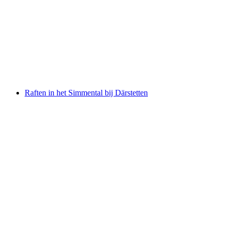
Gezinsraften op de Inn
per persoon
vanaf €92
Raften in het Simmental bij Därstetten