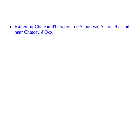
per persoon
vanaf €166
Raften bij Chateau d'Oex over de Saane van Saanen/Gstaad
naar Chateau d'Oex