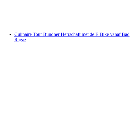
per persoon
vanaf €74
Culinaire Tour Bündner Herrschaft met de E-Bike vanaf Bad
Ragaz