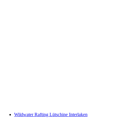
Culinaire Tour Bündner Herrschaft met de E-
Bike vanaf Bad Ragaz
per persoon
vanaf €78
Wildwater Rafting Lütschine Interlaken