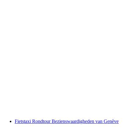
Chocolade Stadstour in Bern
per persoon
vanaf €62
Fietstaxi Rondtour Bezienswaardigheden van Genève