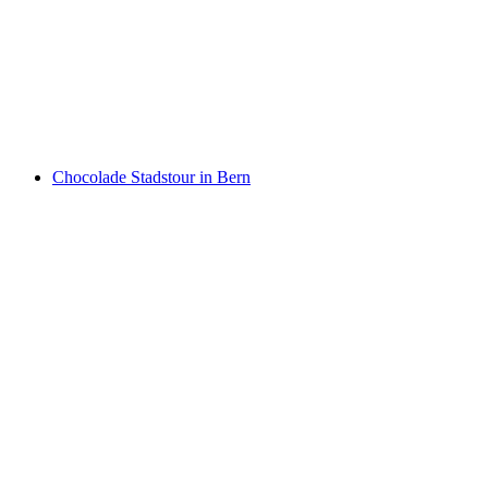
Luzern
per persoon
vanaf €43
Chocolade Stadstour in Bern