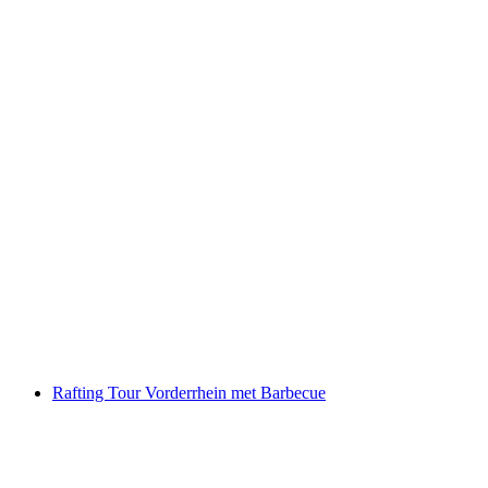
Raften in het Simmental bij Därstetten
per persoon
vanaf €151
Rafting Tour Vorderrhein met Barbecue