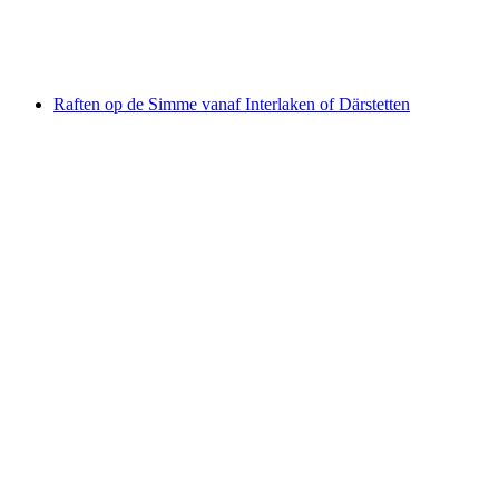
per persoon
vanaf €195
Raften op de Simme vanaf Interlaken of Därstetten