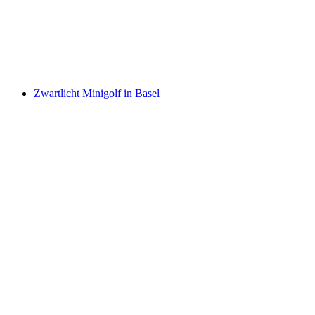
per persoon
vanaf €112
Zwartlicht Minigolf in Basel