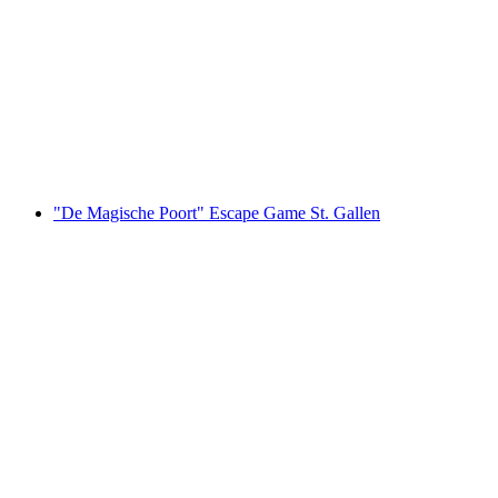
Uitstapje naar het meer van Iseltwald met de
elektrische quad vanuit Interlaken
per persoon
vanaf €145
"De Magische Poort" Escape Game St. Gallen