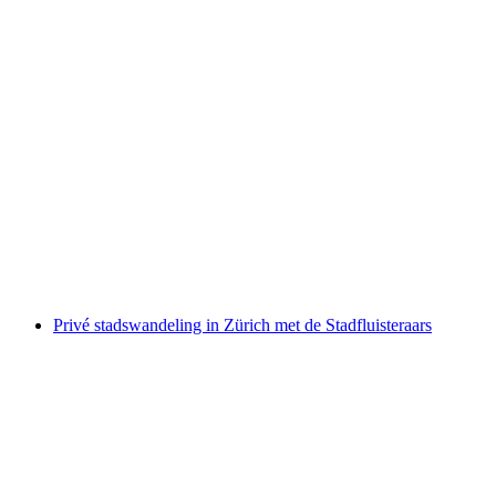
Raften op de Simme vanaf Interlaken of
Därstetten
per persoon
vanaf €144
Privé stadswandeling in Zürich met de Stadfluisteraars