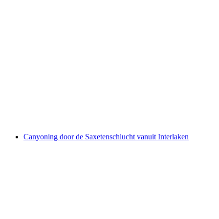
Raaktenten voor 3-6 personen: Boten huren
per persoon
vanaf €212
Canyoning door de Saxetenschlucht vanuit Interlaken