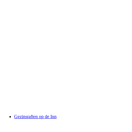
Rafting Tour Vorderrhein Rheinschlucht
per persoon
vanaf €140
Gezinsraften op de Inn