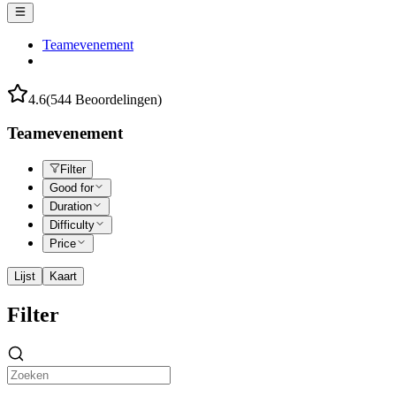
Teamevenement
4.6
(544 Beoordelingen)
Teamevenement
Filter
Good for
Duration
Difficulty
Price
Lijst
Kaart
Filter