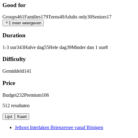
Good for
Groups
461
Families
179
Teens
49
Adults only
30
Seniors
17
1 meer weergeven
Duration
1-3 uur
343
Halve dag
55
Hele dag
39
Minder dan 1 uur
8
Difficulty
Gemiddeld
141
Price
Budget
232
Premium
106
512 resultaten
Lijst
Kaart
Jetboot Interlaken Brienzersee vanaf Bönigen