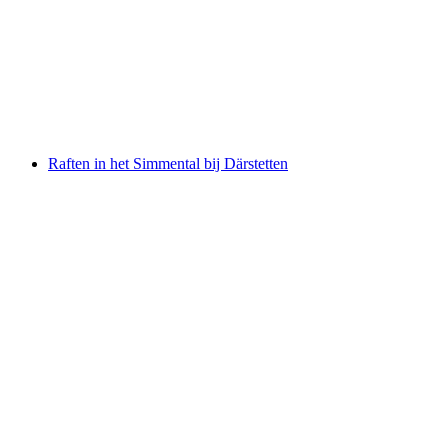
Gezinsraften op de Inn
per persoon
vanaf €92
Raften in het Simmental bij Därstetten