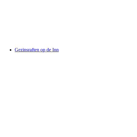
Rafting Tour Vorderrhein Rheinschlucht
per persoon
vanaf €140
Gezinsraften op de Inn