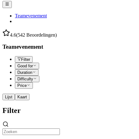
Teamevenement
4.6
(542 Beoordelingen)
Teamevenement
Filter
Good for
Duration
Difficulty
Price
Lijst
Kaart
Filter