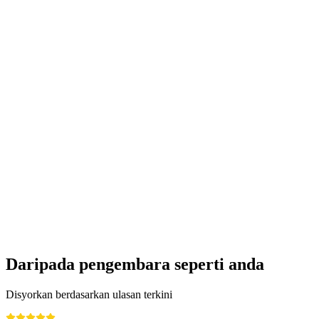
Language Café in the Wortreich bookshop
Akses Bebas
Daripada pengembara seperti anda
Disyorkan berdasarkan ulasan terkini