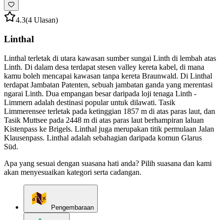
4.3
(4 Ulasan)
Linthal
Linthal terletak di utara kawasan sumber sungai Linth di lembah atas
Linth. Di dalam desa terdapat stesen valley kereta kabel, di mana
kamu boleh mencapai kawasan tanpa kereta Braunwald. Di Linthal
terdapat Jambatan Patenten, sebuah jambatan ganda yang merentasi
ngarai Linth. Dua empangan besar daripada loji tenaga Linth -
Limmern adalah destinasi popular untuk dilawati. Tasik
Limmerensee terletak pada ketinggian 1857 m di atas paras laut, dan
Tasik Muttsee pada 2448 m di atas paras laut berhampiran laluan
Kistenpass ke Brigels. Linthal juga merupakan titik permulaan Jalan
Klausenpass. Linthal adalah sebahagian daripada komun Glarus
Süd.
Apa yang sesuai dengan suasana hati anda? Pilih suasana dan kami
akan menyesuaikan kategori serta cadangan.
Pengembaraan