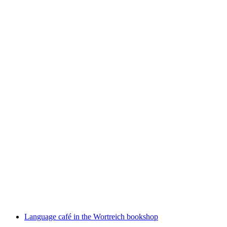
Player's Club
Akses Bebas
Language café in the Wortreich bookshop