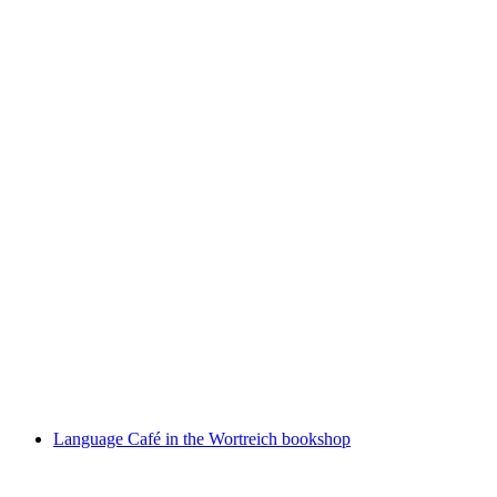
Language café in the Wortreich bookshop
Akses Bebas
Language Café in the Wortreich bookshop