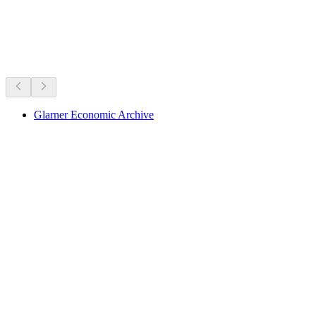
Muzium & pameran
Semua dalam 20 minit pemanduan
Glarner Economic Archive