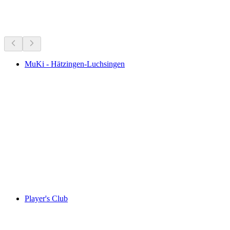
Sedang berlangsung sekarang
Disyorkan berdasarkan apa yang berlangsung sekarang
MuKi - Hätzingen-Luchsingen
MuKi - Hätzingen-Luchsingen
Akses Bebas
Player's Club