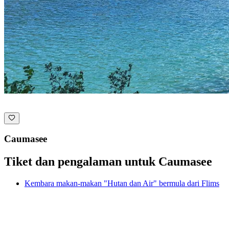
Caumasee
Tiket dan pengalaman untuk Caumasee
Kembara makan-makan "Hutan dan Air" bermula dari Flims