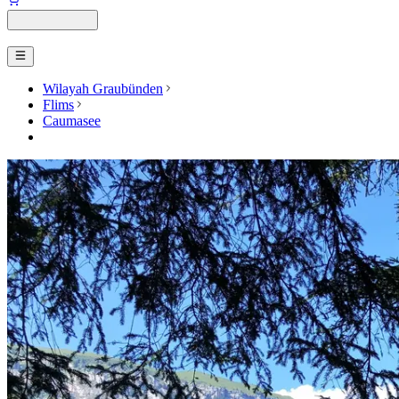
Wilayah Graubünden
Flims
Caumasee