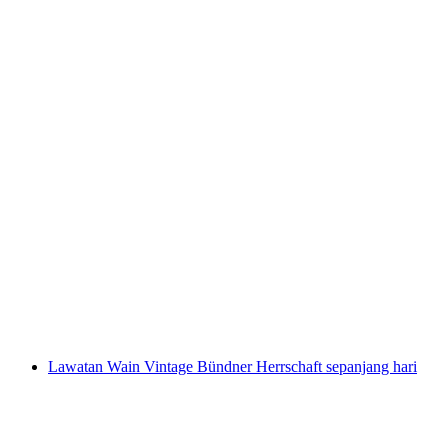
Tour Piknik E-Scooter Walensee sendiri
per Orang
dari RM 289
Lawatan Wain Vintage Bündner Herrschaft sepanjang hari