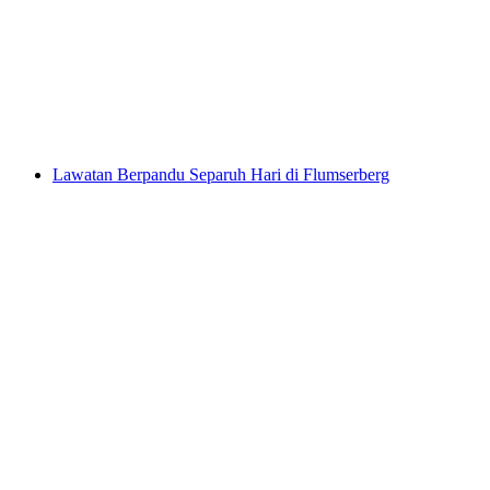
Tour Raclette di Flumserberg
per Orang
dari RM 547
Lawatan Berpandu Separuh Hari di Flumserberg