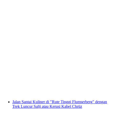
Lawatan Berpandu Separuh Hari di
Flumserberg
per Orang
dari RM 788
Jalan Santai Kuliner di "Rute Tinggi Flumserberg" dengan
Trek Luncur Salji atau Kerusi Kabel Chrüz