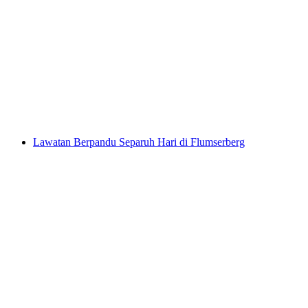
Tour Raclette di Flumserberg
per Orang
dari RM 547
Lawatan Berpandu Separuh Hari di Flumserberg