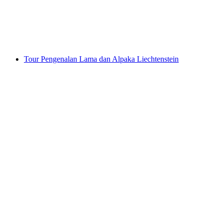
per Orang
dari RM 1235
Tour Pengenalan Lama dan Alpaka Liechtenstein