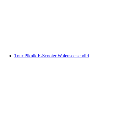
Jalan Kuliner "Panorama-Route Flumserberg"
per Orang
dari RM 415
Tour Piknik E-Scooter Walensee sendiri