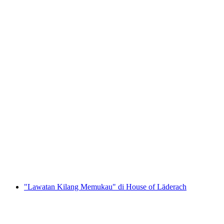
Tour Pengenalan Lama dan Alpaka
Liechtenstein
per Orang
dari RM 237
"Lawatan Kilang Memukau" di House of Läderach