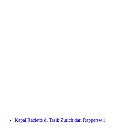
Tiket Chocolarium Flawil
per Orang
dari RM 85
Kapal Raclette di Tasik Zürich dari Rapperswil