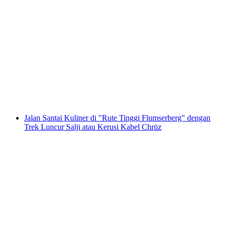
Pengamatan Hidupan Liar Marmut di
Heidiland
per Orang
dari RM 184
Jalan Santai Kuliner di "Rute Tinggi Flumserberg" dengan
Trek Luncur Salji atau Kerusi Kabel Chrüz