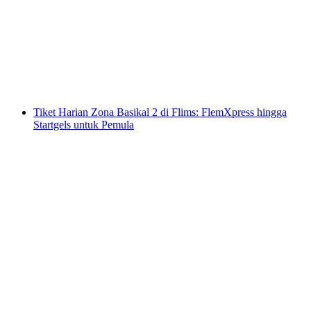
Kapal Raclette di Tasik Zürich dari Rapperswil
per Orang
dari RM 363
Tiket Harian Zona Basikal 2 di Flims: FlemXpress hingga
Startgels untuk Pemula