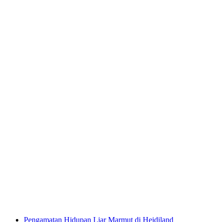
Lawatan Berpandu Separuh Hari di
Flumserberg
per Orang
dari RM 788
Pengamatan Hidupan Liar Marmut di Heidiland