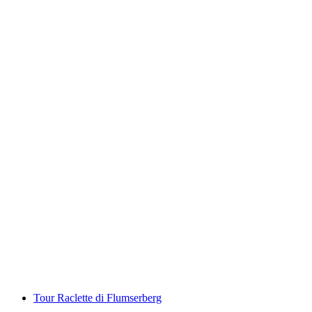
Kembara Kuliner “Rute Nikmat Flumserberg”
per Orang
dari RM 316
Tour Raclette di Flumserberg