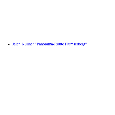
Flumserberg" dengan Trek Luncur Salji atau
Kerusi Kabel Chrüz
per Orang
dari RM 415
Jalan Kuliner "Panorama-Route Flumserberg"