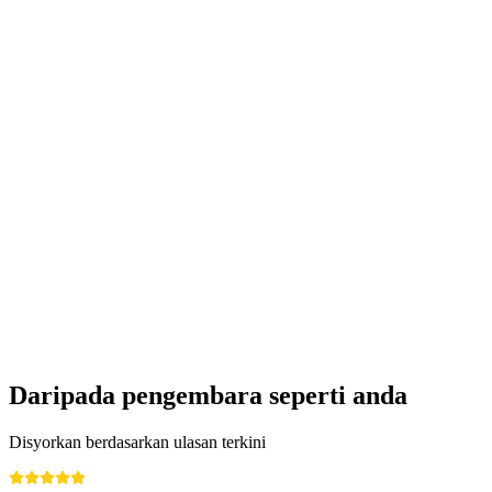
Jalan Kuliner "Panorama-Route Flumserberg"
per Orang
dari RM 415
Daripada pengembara seperti anda
Disyorkan berdasarkan ulasan terkini