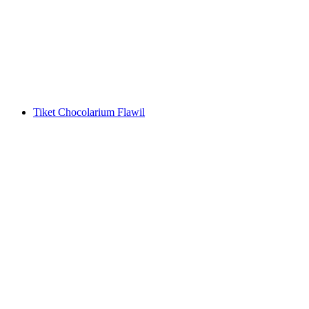
"Lawatan Kilang Memukau" di House of
Läderach
per Orang
dari RM 368
Tiket Chocolarium Flawil