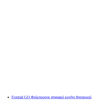
Γαστρονομική περιήγηση στη Βέρνη
ανά άτομο
από €89
Foxtrail GO Φρίμπουργκ ψηφιακό κυνήγι θησαυρού