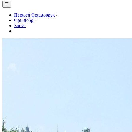
Περιοχή Φριμπούργκ
Φριμπούρ
Σάανε