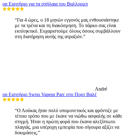
on Εισιτήριο για τα σπήλαια του Βαλλορμπ
“Για 4 ώρες, ο 18 μηνών εγγονός μας ενθουσιάστηκε
με τα τρένα και τη διακόσμηση. Το πάρκο σας είναι
εκπληκτικό. Ευχαριστούμε όλους όσους συμβάλλουν
στη διατήρηση αυτής της ατραξιόν.”
André
on Εισιτήριο Swiss Vapeur Parc στο Πορτ Βαλέ
“Ο Λούκας ήταν πολύ υπομονετικός και φρόντιζε με
τέτοιο τρόπο που με έκανε να νιώθω ασφαλής σε κάθε
στιγμή. Ήταν η πρώτη φορά που έκανα αλεξίπτωτο
πλαγιάς, μια υπέροχη εμπειρία που σίγουρα αξίζει να
δοκιμάσεις.”