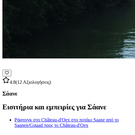
4.8
(12 Αξιολογήσεις)
Σάανε
Εισιτήρια και εμπειρίες για Σάανε
Ράφτινγκ στο Château-d'Oex στο ποτάμι Saane από το
Saanen/Gstaad προς το Château-d'Oex