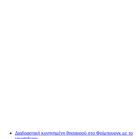
Foxtrail GO Φρίμπουργκ ψηφιακό κυνήγι
θησαυρού
ανά άτομο
από €22
Διαδραστική κυνηγημένη θησαυρού στο Φρίμπουργκ με το
smartphone